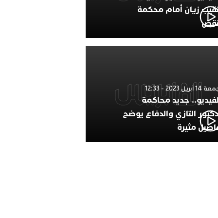
نقيب زيان أمام محكمة
نقض
1 أبريل 2023 - 12:33
لفيديو.. جديد محاكمة
دكتور التازي والدفاع يوضح
اصيل مثيرة