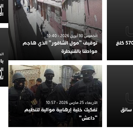
ال
ال
الخميس 30 أبريل 2026 - 10:40
طنجة.. إحباط محاولة تهريب 570 كلغ
توقيف “مول الشاقور” الذي هاجم
مواطنا بالقنيطرة
الجمعة 4
با
ال
تف
الأربعاء 25 مارس 2026 - 10:57
 سائق
تفكيك خلية إرهابية موالية لتنظيم
“داعش”