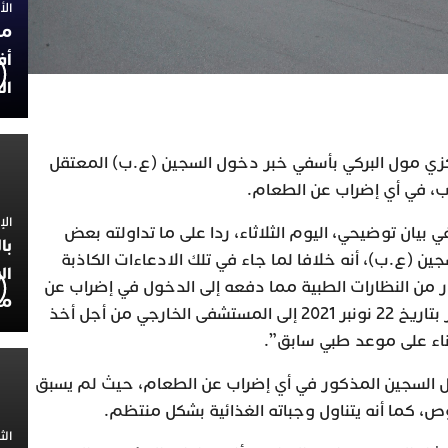
الأربعاء
مح
أف
ال
زي مول البركي بأسفي خبر دخول السجين (ع.ب) المعتقل
ب، في أي إضراب عن الطعام.
الإثنين 30
بيان توضيحي، اليوم الثلاثاء، ردا على ما تداولته بعض
با
ن (ع.ب)، أنه خلافا لما جاء في تلك الادعاءات الكاذبة
ال
ن النظارات الطبية مما دفعه إلى الدخول في إضراب عن
مح
الطعام”، تم إخراج المعني بالأمر بتاريخ 22 نونبر 2021 إلى المستشفى الخارجي من أجل أخذ
ناء على موعد طبي سابق”.
 السجين المذكور في أي إضراب عن الطعام، حيث لم يسبق
ص، كما أنه يتناول وجباته الغذائية بشكل منتظم.
الثلاثاء 0