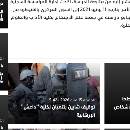
شار إليه من متابعة الدراسة، أكدت إدارة المؤسسة السجنية
دي
أيضا أنه سبق أن تم نقل المعني بالأمر بتاريخ 11 يونيو 2021 إلى السجن المركزي بالقنيطرة من
ال
 يتابع دراسته في شعبة علم الاجتماع بكلية الآداب والعلوم
ال
طرة.
الثلاثاء 7
با
يك
فض
خطط
الجمعة 15 مايو 2026 - 5:42
لأشخاص
توقيف شابين ينتميان لخلية “داعش”
الإرهابية
الثلاثاء 
با