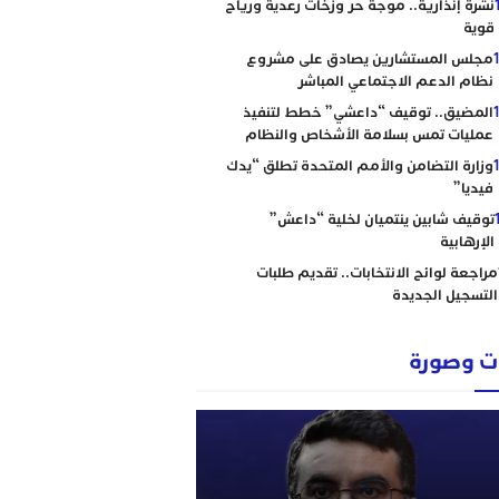
نشرة إنذارية.. موجة حر وزخات رعدية ورياح
قوية
مجلس المستشارين يصادق على مشروع
نظام الدعم الاجتماعي المباشر
المضيق.. توقيف “داعشي” خطط لتنفيذ
عمليات تمس بسلامة الأشخاص والنظام
وزارة التضامن والأمم المتحدة تطلق “يدك
فيديا”
توقيف شابين ينتميان لخلية “داعش”
الإرهابية
مراجعة لوائح الانتخابات.. تقديم طلبات
التسجيل الجديدة
 وصورة