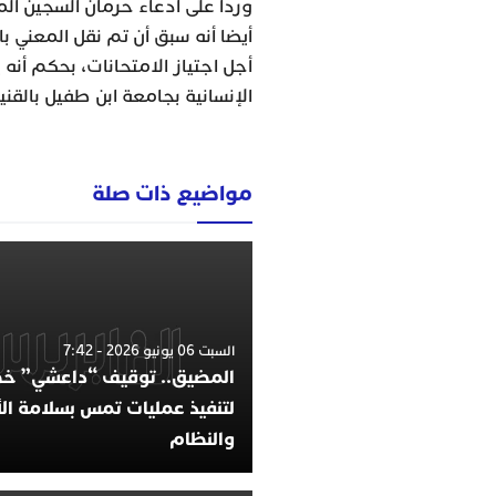
وردا على ادعاء حرمان السجين الم
أجل اجتياز الامتحانات، بحكم أنه
الإنسانية بجامعة ابن طفيل بالقني
مواضيع ذات صلة
السبت 06 يونيو 2026 - 7:42
المضيق.. توقيف “داعشي” 
لتنفيذ عمليات تمس بسلامة ا
والنظام