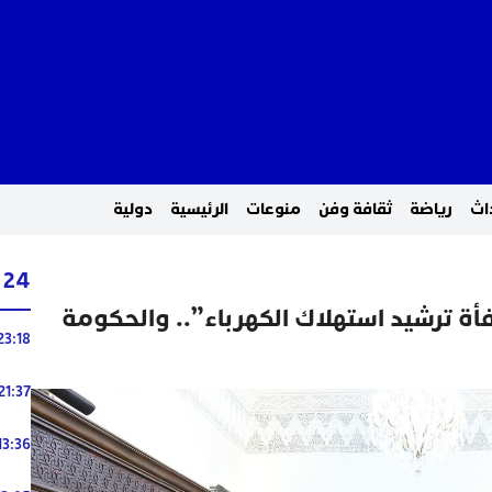
اث
رياضة
ثقافة وفن
منوعات
الرئيسية
دولية
24 ساعة
ة ترشيد استهلاك الكهرباء”.. والحكومة
23:18
21:37
13:36