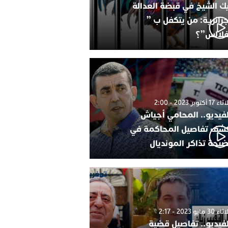
ك الشيخ في قبضة العدالة
جزائرية: من يتكفل ب ”
فلالس”؟
1 أكتوبر 2023 - 2:00
لفيديو.. المحامي أجياش
شف تفاصيل المحاكمة في
يحة تذاكر المونديال
30 مايو 2023 - 2:17
لفيديو.. تفاصيل قضية