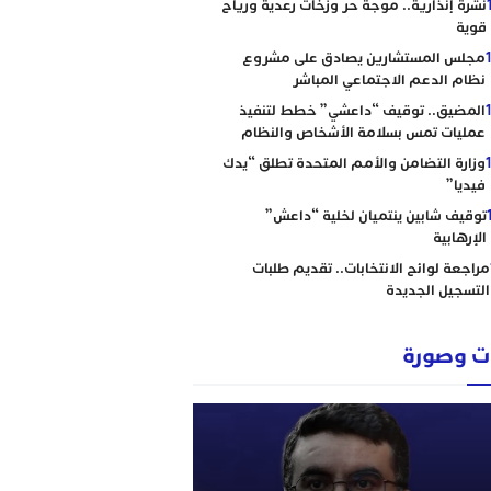
نشرة إنذارية.. موجة حر وزخات رعدية ورياح
قوية
مجلس المستشارين يصادق على مشروع
نظام الدعم الاجتماعي المباشر
المضيق.. توقيف “داعشي” خطط لتنفيذ
عمليات تمس بسلامة الأشخاص والنظام
وزارة التضامن والأمم المتحدة تطلق “يدك
فيديا”
توقيف شابين ينتميان لخلية “داعش”
الإرهابية
مراجعة لوائح الانتخابات.. تقديم طلبات
التسجيل الجديدة
 وصورة