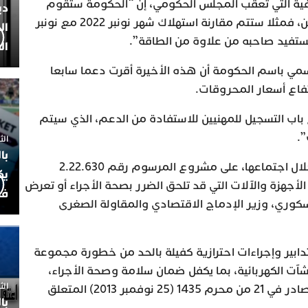
افية التي تعقب المجلس الحكومي، إن “الحكومة ستقوم
دي
بمقارنة استهلاك الشهرين المقبلين، فمثلا ستتم مقارنة استهلاك شهر نونبر 2022 مع نونبر
ال
ال
سمي باسم الحكومة أن هذه الأخيرة أقرت دعما سابعا
تفاع أسعار المحروقات.
باب التسجيل للمهنيين للاستفادة من الدعم، الذي سيتم
”.
الثلاثاء 7
با
يذكر أن الحكومة صادقت أيضا، خلال اجتماعها، على مشروع المرسوم رقم 2.22.630
يك
أجهزة والآلات التي قد تلحق الضرر بصحة الأجراء أو تعرض
فض
وري، وزير الإدماج الاقتصادي والمقاولة الصغرى
بير وإجراءات احترازية كفيلة بالحد من خطورة مجموعة
نشآت الكهربائية، بما يكفل ضمان سلامة وصحة الأجراء،
الثلاثاء 
ونسخ المرسوم رقم 2.12.236 الصادر في 21 من محرم 1435 (25 نوفمبر 2013) المتعلق
با