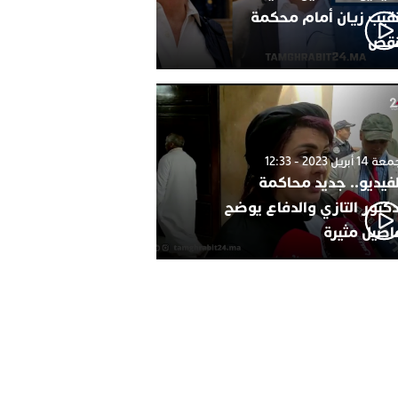
نقيب زيان أمام محكمة
نقض
1 أبريل 2023 - 12:33
لفيديو.. جديد محاكمة
دكتور التازي والدفاع يوضح
اصيل مثيرة