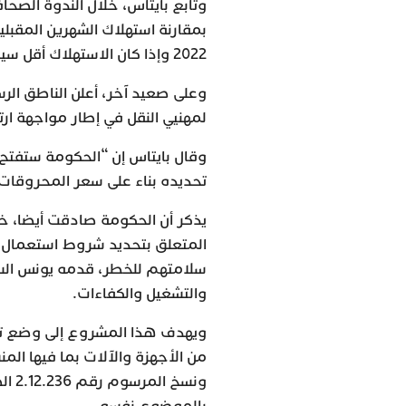
وتابع بايتاس، خلال الندوة الصح
2022 وإذا كان الاستهلاك أقل سيستفيد صاحبه من علاوة من الطاقة”.
وعلى صعيد آخر، أعلن الناطق الر
لمهنيي النقل في إطار مواجهة ار
وقال بايتاس إن “الحكومة ستفتح 
تحديده بناء على سعر المحروقات
المتعلق بتحديد شروط استعمال ال
سلامتهم للخطر، قدمه يونس السك
والتشغيل والكفاءات.
ويهدف هذا المشروع إلى وضع تدا
من الأجهزة والآلات بما فيها الم
بالموضوع نفسه.