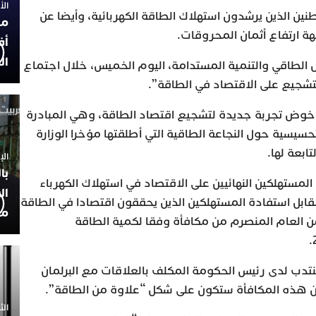
الأربعاء
ين الذين يرشدون استهلاك الطاقة الكهربائية، وأيضا عن
مح
ة ارتفاع أثمان المحروقات.
أف
ال
ل الطاقي والتنمية المستدامة، اليوم الخميس، خلال اجتماع
شجيع على الاقتصاد في الطاقة”.
لى خوض تجربة جديدة لتشجيع اقتصاد الطاقة، وهي المبادرة
حسيسية حول النجاعة الطاقية التي أطلقتها مؤخرا الوزارة
ابعة لها.
الإثنين 30
با
مستهلكين النهائيين على الاقتصاد في استهلاك الكهرباء
ال
ل شهري نونبر ودجنبر 2022 مقابل استفادة المستهلكين الذين يحققون اقتصادا في الطاقة
مح
 من العام المنصرم من مكافأة وفقا لكمية الطاقة
تدب لدى رئيس الحكومة المكلف بالعلاقات مع البرلمان
ن هذه المكافأة ستكون على شكل “علاوة من الطاقة”.
الثلاثاء 0