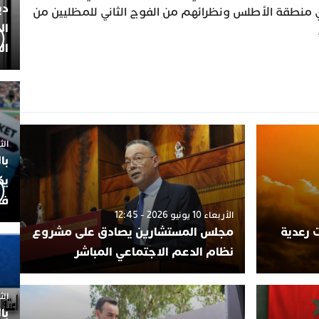
دي
دي منطقة الأطلس ونظرائهم من الفوج الثاني للمظليين من
ال
ال
الثلاثاء 7
با
يك
فض
الأربعاء 10 يونيو 2026 - 12:45
 رعدية
مجلس المستشارين يصادق على مشروع
نظام الدعم الاجتماعي المباشر
الثلاثاء 
با