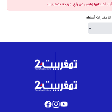
ن آراء أصحابها وليس عن رأي جريدة تمغربيت
لاختيارات أسفله