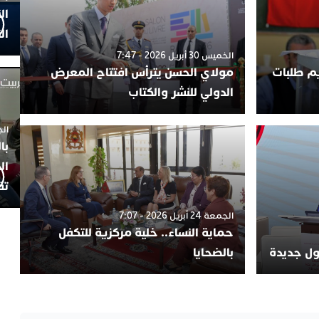
ال
ال
الخميس 30 أبريل 2026 - 7:47
يم طلبات
مولاي الحسن يترأس افتتاح المعرض
الدولي للنشر والكتاب
الجمعة 4
با
ال
تف
الجمعة 24 أبريل 2026 - 7:07
حماية النساء.. خلية مركزية للتكفل
لول جديدة
بالضحايا