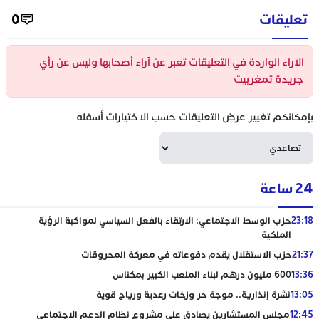
تعليقات
0
الآراء الواردة في التعليقات تعبر عن آراء أصحابها وليس عن رأي
جريدة تمغربيت
بإمكانكم تغيير عرض التعليقات حسب الاختيارات أسفله
24 ساعة
23:18
حزب الوسط الاجتماعي: الارتقاء بالفعل السياسي لمواكبة الرؤية
الملكية
21:37
حزب الاستقلال يقدم دفوعاته في معركة المحروقات
13:36
600 مليون درهم لبناء الملعب الكبير بمكناس
13:05
نشرة إنذارية.. موجة حر وزخات رعدية ورياح قوية
12:45
مجلس المستشارين يصادق على مشروع نظام الدعم الاجتماعي