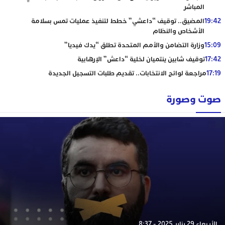
المباشر
19:42
المضيق.. توقيف “داعشي” خطط لتنفيذ عمليات تمس بسلامة
الأشخاص والنظام
15:09
وزارة التضامن والأمم المتحدة تطلق “يدك فيديا”
17:42
توقيف شابين ينتميان لخلية “داعش” الإرهابية
17:19
مراجعة لوائح الانتخابات.. تقديم طلبات التسجيل الجديدة
صوت وصورة
الأربعاء 29 يناير 2025 - 8:37