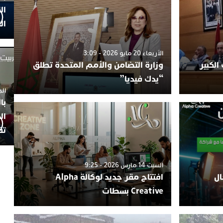
ال
ال
الأربعاء 20 مايو 2026 - 3:09
الكبير
وزارة التضامن والأمم المتحدة تطلق
“يدك فيديا”
الجمعة 4
با
ال
تف
السبت 14 مارس 2026 - 9:25
ال
افتتاح مقر جديد لوكالة Alpha
Creative بسطات