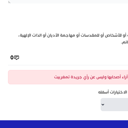
 أو للأشخاص أو للمقدسات أو مهاجمة الأديان أو الذات الإلهية،
ئم.
0
ن آراء أصحابها وليس عن رأي جريدة تمغربيت
لاختيارات أسفله