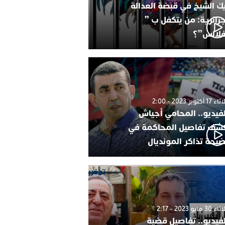
ك الشيخ في قبضة العدالة
جزائرية: من يتكفل ب ”
فلالس”؟
1 أكتوبر 2023 - 2:00
لفيديو.. المحامي أجياش
شف تفاصيل المحاكمة في
يحة تذاكر المونديال
30 مايو 2023 - 2:17
لفيديو.. تفاصيل قضية