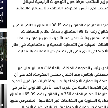
زير المنتدب عرضا حول التوجهات الرئيسية لميثاق
الأربعاء
مح
لمنتدب لدى رئيس الحكومة المكلف بالاستثمار والتقائية
أف
ال
وتشترك المشاريع الستة في طبيعتها التطبيقية للقانون رقم 98.15 المتعلق بنظام التأمين
الإجباري الأساسي عن المرض، والقانون رقم 99.15 المتعلق بإحداث نظام للمعاشات،
المستقلين والأشخاص غير الأجراء الذين يزاولون نشاطا
لفئات المهنية من التغطية الصحية والاجتماعية، في إطار
لاجتماعي الذي يرمي إلى تمتيع كل المغاربة بالتغطية
الإثنين 30
با
ال
دى رئيس الحكومة المكلف بالعلاقات مع البرلمان عبر
مح
صطفى بايتاس، بعد أشغال مجلس الحكومة، أكد على أن
صحة والحماية الاجتماعية جاء بمقتضيات من قبيل تحديد
ين القيمة الناتجة عن ضرب الحد الأدنى القانوني للأجر في
النشاطات غير الفلاحية، المحدد تطبيقا لأحكام المادة 356 من القانون رقم 65.99 المتعلق
ادية السنوية في النشاطات غير الفلاحية، المنصوص عليها
الثلاثاء 0
حديد وزارة الصحة والحماية الاجتماعية باعتبارها هيأة الاتصال