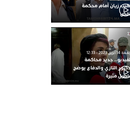
نقيب زيان أمام محكمة
نقض
1 أبريل 2023 - 12:33
لفيديو.. جديد محاكمة
دكتور التازي والدفاع يوضح
اصيل مثيرة