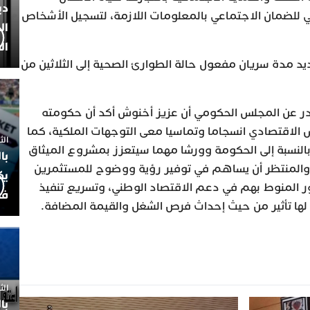
دي
ي للضمان الاجتماعي بالمعلومات اللازمة، لتسجيل الأشخاص
ال
ال
يد مدة سريان مفعول حالة الطوارئ الصحية إلى الثلاثين من
ادر عن المجلس الحكومي أن عزيز أخنوش أكد أن حكومته
الاقتصادي انسجاما وتماسيا معى التوجهات الملكية، كما
الثلاثاء 7
بالنسبة إلى الحكومة وورشا مهما سيتعزز بمشروع الميثاق
با
، والمنتظر أن يساهم في توفير رؤية ووضوح للمستثمرين
يك
ور المنوط بهم في دعم الاقتصاد الوطني، وتسريع تنفيذ
فض
ي لها تأثير من حيث إحداث فرص الشغل والقيمة المضافة.
الثلاثاء 
با