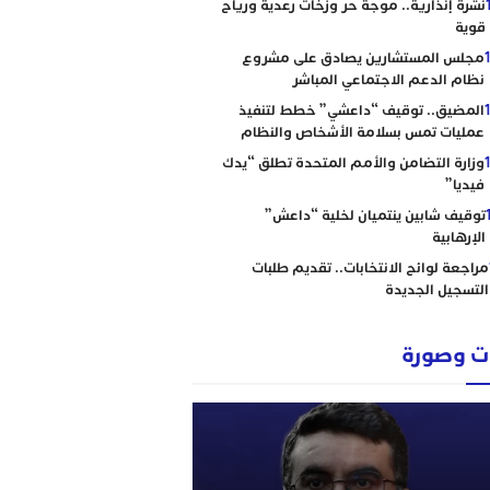
نشرة إنذارية.. موجة حر وزخات رعدية ورياح
قوية
مجلس المستشارين يصادق على مشروع
نظام الدعم الاجتماعي المباشر
المضيق.. توقيف “داعشي” خطط لتنفيذ
عمليات تمس بسلامة الأشخاص والنظام
وزارة التضامن والأمم المتحدة تطلق “يدك
فيديا”
توقيف شابين ينتميان لخلية “داعش”
الإرهابية
مراجعة لوائح الانتخابات.. تقديم طلبات
التسجيل الجديدة
 وصورة