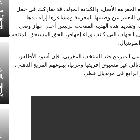
الأربعاء
ية المغربية الأصل، والكندية المولد، قد شاركت في حفل
مح
التعبير عن وطنيتها المغربية ومشاعرها إزاء بلدها
أف
، وتقديم هذه الهدية المفخخة لرئيس أعلى جهاز وصي
ال
اقي الجهات التي كانت وراء إجهاض الحق المستحق للمنتخب
مونديال.
مي المبرمج ضد المنتخب المغربي، فإن أسود الأطلس
لي غير مسبوق إفريقيا وعربيا، ببلوغهم المربع الذهبي،
الإثنين 0
الرابع في مونديال قطر.
با
ال
مح
الثلاثاء 0