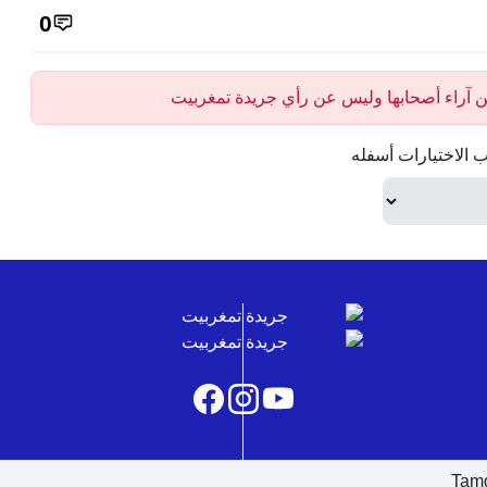
0
 عن آراء أصحابها وليس عن رأي جريدة تمغربيت
 الاختيارات أسفله