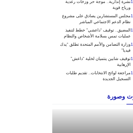
1
نشرة إنذارية.. موجة حر وزخات رعدية
ورياح قوية
1
مجلس المستشارين يصادق على مشروع
نظام الدعم الاجتماعي المباشر
1
المضيق.. توقيف “داعشي” خطط لتنفيذ
عمليات تمس بسلامة الأشخاص والنظام
1
وزارة التضامن والأمم المتحدة تطلق “يدك
فيديا”
1
توقيف شابين ينتميان لخلية “داعش”
الإرهابية
1
مراجعة لوائح الانتخابات.. تقديم طلبات
التسجيل الجديدة
 وصورة