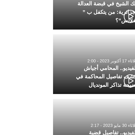
ك الشيخ في قبضة العدالة
جزائرية: من يتكفل ب ”
فلالس”؟
1 أكتوبر 2023 - 2:00
لفيديو.. المحامي أجياش
شف تفاصيل المحاكمة في
يحة تذاكر المونديال
30 مايو 2023 - 2:17
لفيديو.. تفاصيل قضية