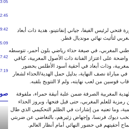
3:05
2:45
9:42
رة فتحي لرئيس الفيفا، جياني إنفانتينو، هدية ذات أبعاد
غربي لتأثيث نهائي مونديال قطر.
5:09
لوطني المغربي، في صيغة حذاء رياضي بلون أحمر، تتوسطه
7:42
اضحة على اعتزاز الفنانة ذات الأصول المغربية، كباقي
المغربية، وذات أبعاد في أحقية أسود الأطلس بحضور
7:19
ه في مباراة نصف النهاية، بدليل حمل الهدية/الحذاء لشعار
اب قوسين من لعب نهايته، ولم لا التتويج بلقبه.
صوت
لهدية المغربية الصرفة ضمن علبة أنيقة حمراء، ملفوفة
رمزية للعلم المغربي، حتى قبل فتحها، وبروز الحذاء
ية، وما تعنيه من إشارات في الظلم التحكيمي الذي طال
تخب ديوك فرنسا، وإجهاض زئيرهم، بالتغاضي عن ضربتي
اح أحقيتهم في حضور النهائي أمام أنظار العالم.