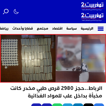
الرئيسية
سياسة
اقتصاد
مجتمع
قضايا وأحداث
رياضة
الرباط..حجز 2980 قرص طبي مخدر كانت
مخبأة بداخل علب للمواد الغذائية