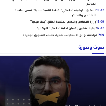
المباشر
19:42
المضيق.. توقيف “داعشي” خطط لتنفيذ عمليات تمس بسلامة
الأشخاص والنظام
15:09
وزارة التضامن والأمم المتحدة تطلق “يدك فيديا”
17:42
توقيف شابين ينتميان لخلية “داعش” الإرهابية
17:19
مراجعة لوائح الانتخابات.. تقديم طلبات التسجيل الجديدة
صوت وصورة