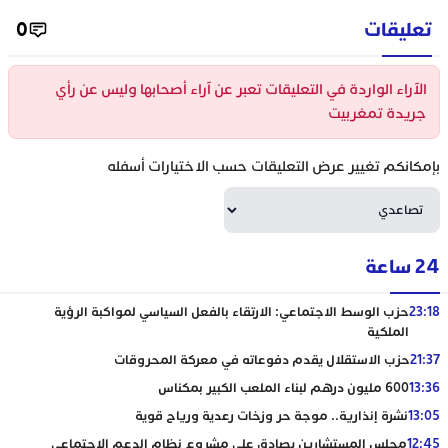
تعليقات
0
الآراء الواردة في التعليقات تعبر عن آراء أصحابها وليس عن رأي
جريدة تمغربيت
بإمكانكم تغيير عرض التعليقات حسب الاختيارات أسفله
24 ساعة
23:18
حزب الوسط الاجتماعي: الارتقاء بالفعل السياسي لمواكبة الرؤية
الملكية
21:37
حزب الاستقلال يقدم دفوعاته في معركة المحروقات
13:36
600 مليون درهم لبناء الملعب الكبير بمكناس
13:05
نشرة إنذارية.. موجة حر وزخات رعدية ورياح قوية
12:45
مجلس المستشارين يصادق على مشروع نظام الدعم الاجتماعي