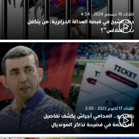
الثلاثاء 10 ديسمبر 2024 - 4:54
ديك الشيخ في قبضة العدالة الجزائرية: من يتكفل
ب ” الفلالس”؟
الثلاثاء 17 أكتوبر 2023 - 2:00
بالفيديو.. المحامي أجياش يكشف تفاصيل
المحاكمة في فضيحة تذاكر المونديال