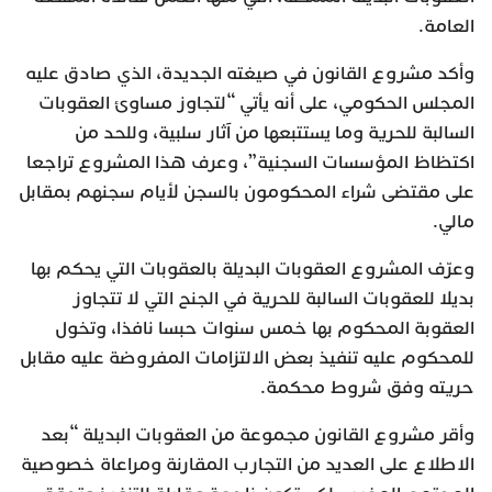
العامة.
وأكد مشروع القانون في صيغته الجديدة، الذي صادق عليه
المجلس الحكومي، على أنه يأتي “لتجاوز مساوئ العقوبات
السالبة للحرية وما يستتبعها من آثار سلبية، وللحد من
اكتظاظ المؤسسات السجنية”، وعرف هذا المشروع تراجعا
على مقتضى شراء المحكومون بالسجن لأيام سجنهم بمقابل
مالي.
وعرّف المشروع العقوبات البديلة بالعقوبات التي يحكم بها
بديلا للعقوبات السالبة للحرية في الجنح التي لا تتجاوز
العقوبة المحكوم بها خمس سنوات حبسا نافذا، وتخول
للمحكوم عليه تنفيذ بعض الالتزامات المفروضة عليه مقابل
حريته وفق شروط محكمة.
وأقر مشروع القانون مجموعة من العقوبات البديلة “بعد
الاطلاع على العديد من التجارب المقارنة ومراعاة خصوصية