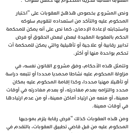
العقوبة السالبة للحرية المحكوم بها خمس سنوات”.
ونص المشروع بخصوص هذهخ العقوبات على “اختبار
المحكوم عليه والتأكد من استعداده لتقويم سلوكه
واستجابته لإعادة الإدماج، كما نص على أنه يمكن للمحكمة
الحكم بالعقوبة المقيدة لبعض لبعض الحقوق أو فرض
تدابير رقابية أو علاجية أو تأهيلية والتي يمكن للمحكمة أت
تحكم بواحدة منها أو أكثر.
وتتمثل هذه الأحكام، وفق مشروع القانون نغسه، في
مزاولة المحكوم عليه نشاطا محمديا محددا أو تتبعه دراسة
أو تأهيلا مهنيا محددا، وكذا إقامة المحكوم عليه بمكان
محدد والتزامه بعدم مغادرته، أو بعدم مغادرته في أوقات
معينة، أو منعه من ارتياد أماكن معينة، أو من عدم ارتيادها
في أوقات معينة.
ومن هذه العقوبات كذلك “فرض رقابة يلزم بموجبها
المحكوم عليه من قبل قاضي تطبيق العقوبات، بالتقدم في