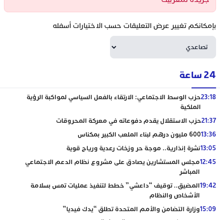
بإمكانكم تغيير عرض التعليقات حسب الاختيارات أسفله
24 ساعة
23:18
حزب الوسط الاجتماعي: الارتقاء بالفعل السياسي لمواكبة الرؤية
الملكية
21:37
حزب الاستقلال يقدم دفوعاته في معركة المحروقات
13:36
600 مليون درهم لبناء الملعب الكبير بمكناس
13:05
نشرة إنذارية.. موجة حر وزخات رعدية ورياح قوية
12:45
مجلس المستشارين يصادق على مشروع نظام الدعم الاجتماعي
المباشر
19:42
المضيق.. توقيف “داعشي” خطط لتنفيذ عمليات تمس بسلامة
الأشخاص والنظام
15:09
وزارة التضامن والأمم المتحدة تطلق “يدك فيديا”