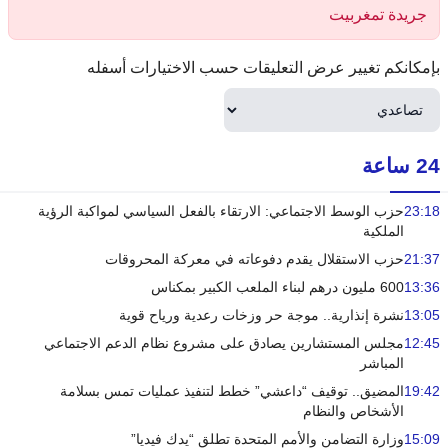
جريدة تمغربيت
بإمكانكم تغيير عرض التعليقات حسب الاختيارات أسفله
24 ساعة
23:18
حزب الوسط الاجتماعي: الارتقاء بالفعل السياسي لمواكبة الرؤية
الملكية
21:37
حزب الاستقلال يقدم دفوعاته في معركة المحروقات
13:36
600 مليون درهم لبناء الملعب الكبير بمكناس
13:05
نشرة إنذارية.. موجة حر وزخات رعدية ورياح قوية
12:45
مجلس المستشارين يصادق على مشروع نظام الدعم الاجتماعي
المباشر
19:42
المضيق.. توقيف “داعشي” خطط لتنفيذ عمليات تمس بسلامة
الأشخاص والنظام
15:09
وزارة التضامن والأمم المتحدة تطلق “يدك فيديا”