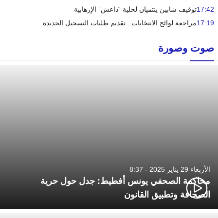
17:42
توقيف شابين ينتميان لخلية “داعش” الإرهابية
17:19
مراجعة لوائح الانتخابات.. تقديم طلبات التسجيل الجديدة
صوت وصورة
الأربعاء 29 يناير 2025 - 8:37
محاكمة الصحفي يونس أفطيط: جدل حول حرية
الصحافة وتطبيق القانون