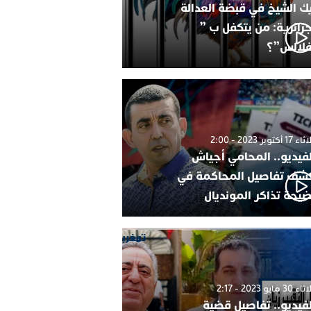
ك الشيخ في قبضة العدالة
جزائرية: من يتكفل ب ”
فلالس”؟
1 أكتوبر 2023 - 2:00
لفيديو.. المحامي أجياش
شف تفاصيل المحاكمة في
يحة تذاكر المونديال
30 مايو 2023 - 2:17
لفيديو.. تفاصيل قضية