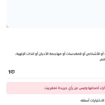
 أو للأشخاص أو للمقدسات أو مهاجمة الأديان أو الذات الإلهية،
ئم.
1
ن آراء أصحابها وليس عن رأي جريدة تمغربيت
لاختيارات أسفله