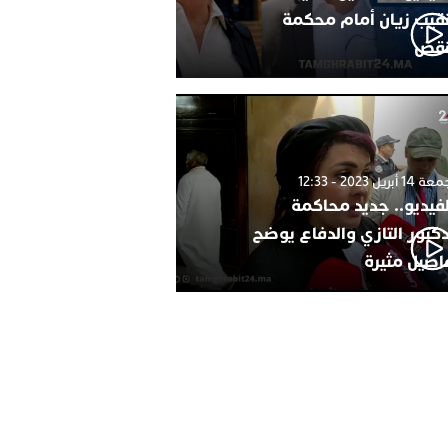
نقيب زيان أمام محكمة
نقض
1 أبريل 2023 - 12:33
لفيديو.. جديد محاكمة
دكتور التازي والدفاع يوضح
اصيل مثيرة