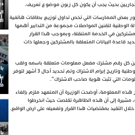
دي
 التجاريين بحيث يجب أن يكون كل زبون موضوع تعريف.
ال
ر بعض الممارسات التي تخص تداول توزيع بطاقات هاتفية
ال
لة الوطنية لتقنين المواصلات مجموعة من التدابير أهمها
لمشتركين في الخدمة المتنقلة، وبموجب هذا القرار
يد قاعدة البيانات المتعلقة بالمشتركين وجعلها ذات
الثلاثاء 7
ن كل رقم مشترك مفعل معلومات متعلقة باسمه ولقب
با
صاحب الاشتراك ورقم البطاقة الوطنية وتاريخ إبرام الاشتراك وتم تحديد أجال 3 أشهر لتوفر
يك
مات التي تثبت هوية صاحب الاشتراك”.
فض
شهر دون توفر هذه المعلومة، أوضحت الوزيرة أن المتعهد ملزم بإلغاء
ة، مشيرة إلى أن هذه الظاهرة تقلصت حيث انخرطوا
ال التقيد بمقتضيات هذا القرار وتفعيله على ارض الواقع.
الثلاثاء 
با