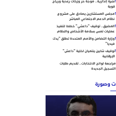
نشرة إنذارية.. موجة حر وزخات رعدية ورياح
قوية
مجلس المستشارين يصادق على مشروع
نظام الدعم الاجتماعي المباشر
المضيق.. توقيف “داعشي” خطط لتنفيذ
عمليات تمس بسلامة الأشخاص والنظام
وزارة التضامن والأمم المتحدة تطلق “يدك
فيديا”
توقيف شابين ينتميان لخلية “داعش”
الإرهابية
مراجعة لوائح الانتخابات.. تقديم طلبات
التسجيل الجديدة
 وصورة