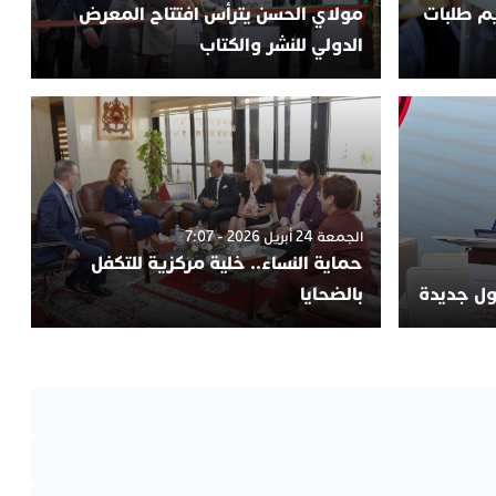
يم طلبات
مولاي الحسن يترأس افتتاح المعرض
الدولي للنشر والكتاب
الجمعة 24 أبريل 2026 - 7:07
حماية النساء.. خلية مركزية للتكفل
لول جديدة
بالضحايا