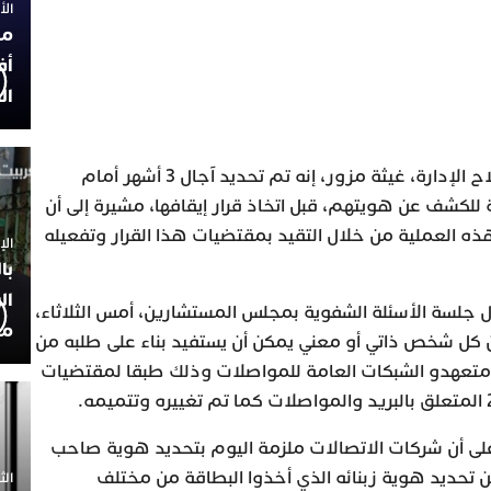
الأربعاء
مح
أف
ال
قالت وزيرة الانتقال الرقمي وإصلاح الإدارة، غيثة مزور، إنه تم تحديد آجال 3 أشهر أمام
 للكشف عن هويتهم، قبل اتخاذ قرار إيقافها، مشيرة إلى أن
ه العملية من خلال التقيد بمقتضيات هذا القرار وتفعيله
الإثنين 30
با
ال
جلسة الأسئلة الشفوية بمجلس المستشارين، أمس الثلاثاء،
مح
أن كل شخص ذاتي أو معني يمكن أن يستفيد بناء على طلبه من
 متعهدو الشبكات العامة للمواصلات وذلك طبقا لمقتضيات
على أن شركات الاتصالات ملزمة اليوم بتحديد هوية صاحب
تحديد هوية زبنائه الذي أخذوا البطاقة من مختلف
الثلاثاء 0