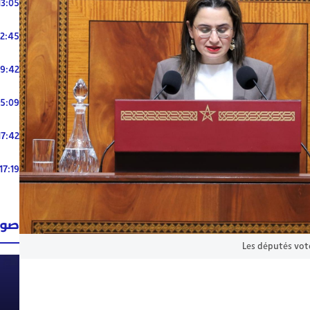
13:05
12:45
19:42
15:09
17:42
17:19
صوت
Les députés vote