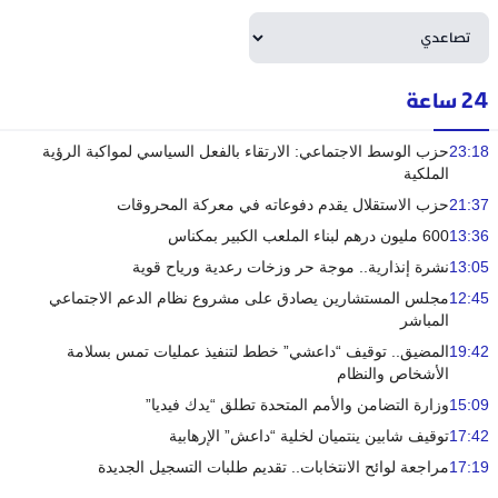
24 ساعة
23:18
حزب الوسط الاجتماعي: الارتقاء بالفعل السياسي لمواكبة الرؤية
الملكية
21:37
حزب الاستقلال يقدم دفوعاته في معركة المحروقات
13:36
600 مليون درهم لبناء الملعب الكبير بمكناس
13:05
نشرة إنذارية.. موجة حر وزخات رعدية ورياح قوية
12:45
مجلس المستشارين يصادق على مشروع نظام الدعم الاجتماعي
المباشر
19:42
المضيق.. توقيف “داعشي” خطط لتنفيذ عمليات تمس بسلامة
الأشخاص والنظام
15:09
وزارة التضامن والأمم المتحدة تطلق “يدك فيديا”
17:42
توقيف شابين ينتميان لخلية “داعش” الإرهابية
17:19
مراجعة لوائح الانتخابات.. تقديم طلبات التسجيل الجديدة