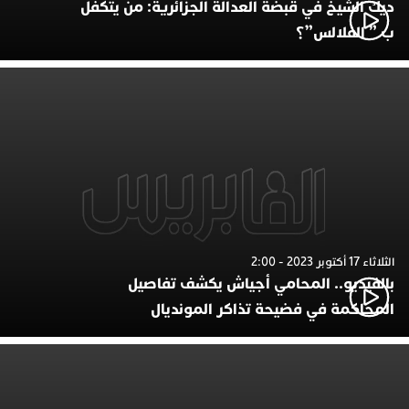
ديك الشيخ في قبضة العدالة الجزائرية: من يتكفل
ب ” الفلالس”؟
الثلاثاء 17 أكتوبر 2023 - 2:00
بالفيديو.. المحامي أجياش يكشف تفاصيل
المحاكمة في فضيحة تذاكر المونديال