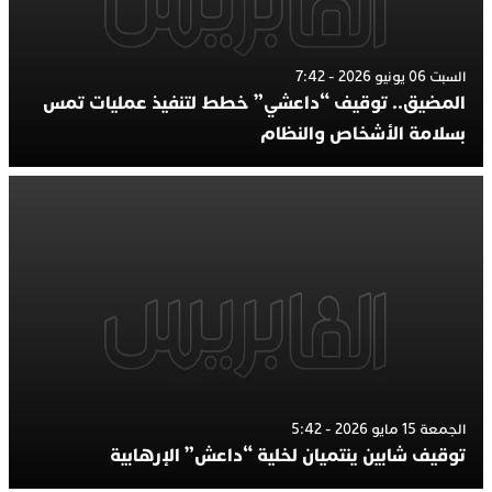
السبت 06 يونيو 2026 - 7:42
المضيق.. توقيف “داعشي” خطط لتنفيذ عمليات تمس
بسلامة الأشخاص والنظام
الجمعة 15 مايو 2026 - 5:42
توقيف شابين ينتميان لخلية “داعش” الإرهابية