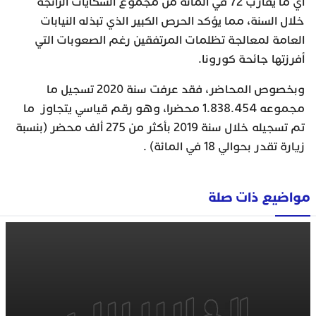
أي ما يقارب 72 في المائة من مجموع الشكايات الرائجة
خلال السنة، مما يؤكد الحرص الكبير الذي تبذله النيابات
العامة لمعالجة تظلمات المرتفقين رغم الصعوبات التي
أفرزتها جائحة كورونا.
وبخصوص المحاضر، فقد عرفت سنة 2020 تسجيل ما
مجموعه 1.838.454 محضرا، وهو رقم قياسي يتجاوز ما
تم تسجيله خلال سنة 2019 بأكثر من 275 ألف محضر (بنسبة
زيارة تقدر بحوالي 18 في المائة) .
مواضيع ذات صلة