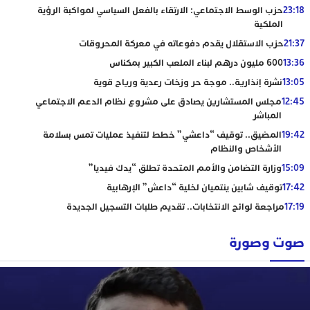
23:18
حزب الوسط الاجتماعي: الارتقاء بالفعل السياسي لمواكبة الرؤية
الملكية
21:37
حزب الاستقلال يقدم دفوعاته في معركة المحروقات
13:36
600 مليون درهم لبناء الملعب الكبير بمكناس
13:05
نشرة إنذارية.. موجة حر وزخات رعدية ورياح قوية
12:45
مجلس المستشارين يصادق على مشروع نظام الدعم الاجتماعي
المباشر
19:42
المضيق.. توقيف “داعشي” خطط لتنفيذ عمليات تمس بسلامة
الأشخاص والنظام
15:09
وزارة التضامن والأمم المتحدة تطلق “يدك فيديا”
17:42
توقيف شابين ينتميان لخلية “داعش” الإرهابية
17:19
مراجعة لوائح الانتخابات.. تقديم طلبات التسجيل الجديدة
صوت وصورة