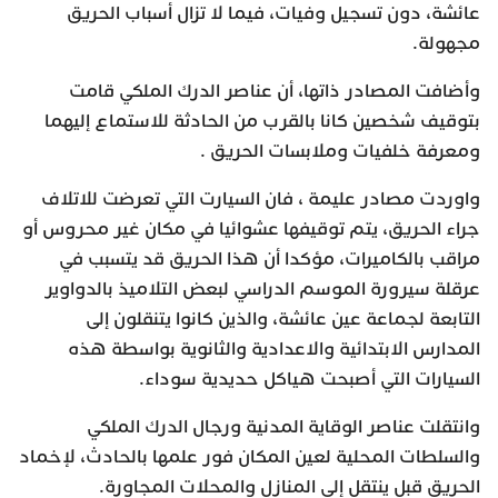
عائشة، دون تسجيل وفيات، فيما لا تزال أسباب الحريق
مجهولة.
وأضافت المصادر ذاتها، أن عناصر الدرك الملكي قامت
بتوقيف شخصين كانا بالقرب من الحادثة للاستماع إليهما
ومعرفة خلفيات وملابسات الحريق .
واوردت مصادر عليمة ، فان السيارت التي تعرضت للاتلاف
جراء الحريق، يتم توقيفها عشوائيا في مكان غير محروس أو
مراقب بالكاميرات، مؤكدا أن هذا الحريق قد يتسبب في
عرقلة سيرورة الموسم الدراسي لبعض التلاميذ بالدواوير
التابعة لجماعة عين عائشة، والذين كانوا يتنقلون إلى
المدارس الابتدائية والاعدادية والثانوية بواسطة هذه
السيارات التي أصبحت هياكل حديدية سوداء.
وانتقلت عناصر الوقاية المدنية ورجال الدرك الملكي
والسلطات المحلية لعين المكان فور علمها بالحادث، لإخماد
الحريق قبل ينتقل إلى المنازل والمحلات المجاورة.