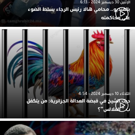
الإثنين 30 ديسمبر 2024 - 6:13
بالفيديو.. محامي هالا رئيس الرجاء يسلط الضوء
على محاكمته
الثلاثاء 10 ديسمبر 2024 - 4:54
ديك الشيخ في قبضة العدالة الجزائرية: من يتكفل
ب ” الفلالس”؟