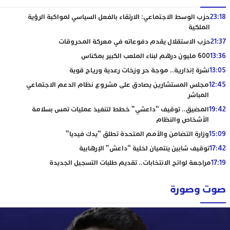
23:18
حزب الوسط الاجتماعي: الارتقاء بالفعل السياسي لمواكبة الرؤية
الملكية
21:37
حزب الاستقلال يقدم دفوعاته في معركة المحروقات
13:36
600 مليون درهم لبناء الملعب الكبير بمكناس
13:05
نشرة إنذارية.. موجة حر وزخات رعدية ورياح قوية
12:45
مجلس المستشارين يصادق على مشروع نظام الدعم الاجتماعي
المباشر
19:42
المضيق.. توقيف “داعشي” خطط لتنفيذ عمليات تمس بسلامة
الأشخاص والنظام
15:09
وزارة التضامن والأمم المتحدة تطلق “يدك فيديا”
17:42
توقيف شابين ينتميان لخلية “داعش” الإرهابية
17:19
مراجعة لوائح الانتخابات.. تقديم طلبات التسجيل الجديدة
صوت وصورة