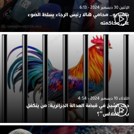
الإثنين 30 ديسمبر 2024 - 6:13
بالفيديو.. محامي هالا رئيس الرجاء يسلط الضوء
على محاكمته
الثلاثاء 10 ديسمبر 2024 - 4:54
ديك الشيخ في قبضة العدالة الجزائرية: من يتكفل
ب ” الفلالس”؟