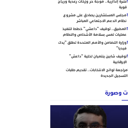
نشرة إنذارية.. موجة حر وزخات رعدية ورياح
قوية
مجلس المستشارين يصادق على مشروع
نظام الدعم الاجتماعي المباشر
المضيق.. توقيف “داعشي” خطط لتنفيذ
عمليات تمس بسلامة الأشخاص والنظام
وزارة التضامن والأمم المتحدة تطلق “يدك
فيديا”
توقيف شابين ينتميان لخلية “داعش”
الإرهابية
مراجعة لوائح الانتخابات.. تقديم طلبات
التسجيل الجديدة
 وصورة