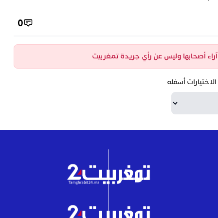
0
ن آراء أصحابها وليس عن رأي جريدة تمغربيت
لاختيارات أسفله