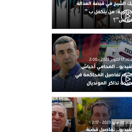
ك الشيخ في قبضة العدالة
جزائرية: من يتكفل ب ”
فلالس”؟
1 أكتوبر 2023 - 2:00
لفيديو.. المحامي أجياش
شف تفاصيل المحاكمة في
يحة تذاكر المونديال
30 مايو 2023 - 2:17
لفيديو.. تفاصيل قضية