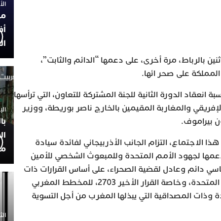
الأربعاء
مح
أف
ال
ثنين بالرباط، مرة أخرى، على دعمها “الدائم والثابت”،
المملكة على صحر ائها.
 انعقاد الدورة الثانية للجنة المشتركة للتعاون، التي ترأسها
لإفريقي والمغاربة المقيمين بالخارج ناصر بوريطة، ووزير
الإثنين 30
با
ن بيراموف.
ال
 الاجتماع، التزام الجانب الأذربيجاني لفائدة سيادة
مح
 دعمها لجهود الأمم المتحدة وللمبعوث الشخصي للأمين
سي دائم وعادل لقضية الصحراء، على أساس القرارات ذات
الصلة لمجلس الأمن التابع للأمم المتحدة، وخاصة القرار الأخير 2703، للمخطط المغربي
دة وذات المصداقية التي يبذلها المغرب من أجل التسوية
الثلاثاء 0