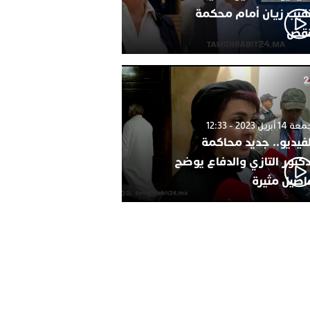
نقيب زيان أمام محكمة
نقض
1 أبريل 2023 - 12:33
لفيديو.. جديد محاكمة
دكتور التازي والدفاع يوضح
اصيل مثيرة