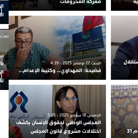
ية
معركة المحروقات
ال
ال
الجمعة 4
تقلال
با
السبت 22 نوفمبر 2025 - 4:39
فضيحة: المهداوي… وكتيبة الإعدام…
ال
تف
الخميس 18 سبتمبر 2025 - 5:25
المجلس الوطني لحقوق الإنسان يكشف
“عيد الوحدة “.. الملك يعلن يوم 31
اختلالات مشروع قانون المجلس