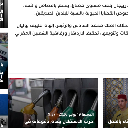
دي
ذربيجان بلغت مستوى ممتازا، يتسم بالتضامن والثقة،
ال
وص القضايا الحيوية بالنسبة للبلدين الصديقين.
ال
لالة الملك محمد السادس والرئيس إلهام علييف يوليان
ات وتنويعها، تحقيقا لازدهار ورفاهية الشعبين المغربي
الثلاثاء 7
با
يك
فض
الجمعة 19 يونيو 2026 - 9:37
الثلاثاء 
ء بالفعل
حزب الاستقلال يقدم دفوعاته في
با