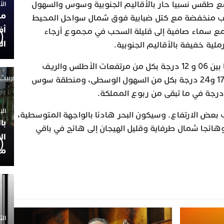
ع طقس نسبيا حار بالأقاليم الجنوبية وسوس والسهول
الأربعاء
مح
 منخفضة مع كتل ضبابية فوق شمال سواحل المحيط
أف
مع سماء صافية إلى قليلة السحب في مجموع أرجاء
ال
ية خفيفة بالأقاليم الجنوبية.
وستتراوح درجات الحرارة الدنيا ما بين 06 و 12 درجة بكل من مرتفعات الأطلس والريف
والهضاب العليا الشرقية، وما بين 17 و24 درجة بكل من السهول الوسطى، ومنطقة سوس
الإثنين 30
ف بعض الارتفاع. وسيكون البحر هادئا بالواجهة المتوسطية،
با
 وهائجا شمال طرفاية وقليل الهيجان إلى هائج في باقي
ال
مح
الثلاثاء 0