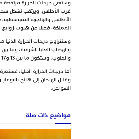
وستبقى درجات الحرارة مرتفعة م
غرب الأطلس. ويرتقب تشكل سحب
الأطلسي والواجهة المتوسطية، 
المملكة، فضلا عن هبوب زوابع رمل
والجنوب. وستكون ما بين 13 و17 درجة في ما تبقى من ربوع المملكة.
أما درجات الحرارة العليا، فستعر
وقليل الهيجان إلى هائج بالبوغاز
السواحل.
مواضيع ذات صلة