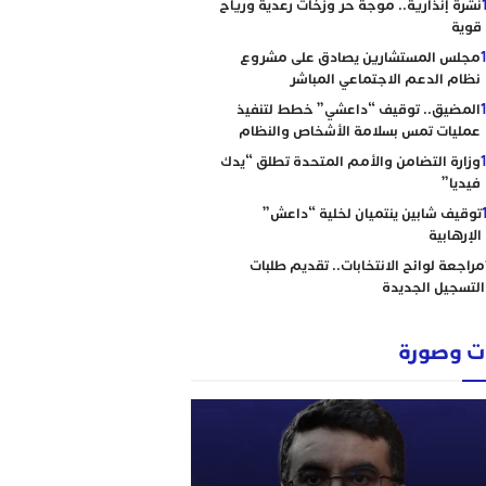
نشرة إنذارية.. موجة حر وزخات رعدية ورياح
قوية
مجلس المستشارين يصادق على مشروع
نظام الدعم الاجتماعي المباشر
المضيق.. توقيف “داعشي” خطط لتنفيذ
عمليات تمس بسلامة الأشخاص والنظام
وزارة التضامن والأمم المتحدة تطلق “يدك
فيديا”
توقيف شابين ينتميان لخلية “داعش”
الإرهابية
مراجعة لوائح الانتخابات.. تقديم طلبات
التسجيل الجديدة
 وصورة