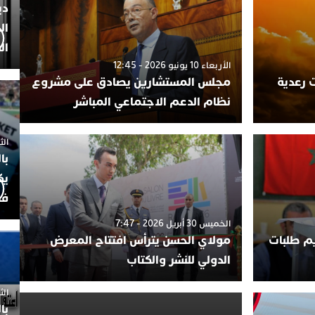
دي
ال
ال
الأربعاء 10 يونيو 2026 - 12:45
 رعدية
مجلس المستشارين يصادق على مشروع
نظام الدعم الاجتماعي المباشر
الثلاثاء 7
با
يك
فض
الخميس 30 أبريل 2026 - 7:47
يم طلبات
مولاي الحسن يترأس افتتاح المعرض
الدولي للنشر والكتاب
الثلاثاء 
با