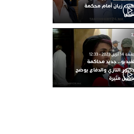
نقيب زيان أمام محكمة
نقض
1 أبريل 2023 - 12:33
لفيديو.. جديد محاكمة
دكتور التازي والدفاع يوضح
اصيل مثيرة