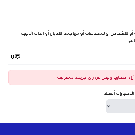
 أو للأشخاص أو للمقدسات أو مهاجمة الأديان أو الذات الإلهية،
ئم.
0
ن آراء أصحابها وليس عن رأي جريدة تمغربيت
لاختيارات أسفله