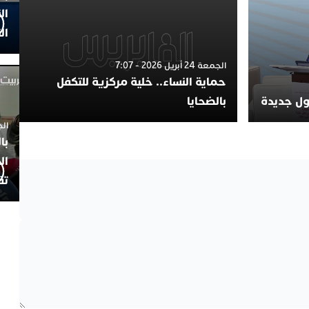
ال
ال
الجمعة 24 أبريل 2026 - 7:07
حماية النساء.. خلية مركزية للتكفل
لول جديدة
بالضحايا
الجمعة 4
با
ال
تف