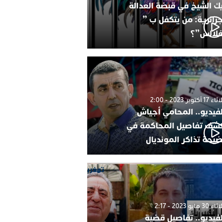
ك الشيخ في قبضة العدالة
جزائرية: من يتكفل ب ”
فلالس”؟
1 أكتوبر 2023 - 2:00
لفيديو.. المحامي أجياش
شف تفاصيل المحاكمة في
يحة تذاكر المونديال
30 مايو 2023 - 2:17
لفيديو.. تفاصيل قضية