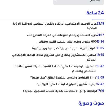
24 ساعة
23:18
حزب الوسط الاجتماعي: الارتقاء بالفعل السياسي لمواكبة الرؤية
الملكية
21:37
حزب الاستقلال يقدم دفوعاته في معركة المحروقات
13:36
600 مليون درهم لبناء الملعب الكبير بمكناس
13:05
نشرة إنذارية.. موجة حر وزخات رعدية ورياح قوية
12:45
مجلس المستشارين يصادق على مشروع نظام الدعم الاجتماعي
المباشر
19:42
المضيق.. توقيف “داعشي” خطط لتنفيذ عمليات تمس بسلامة
الأشخاص والنظام
15:09
وزارة التضامن والأمم المتحدة تطلق “يدك فيديا”
17:42
توقيف شابين ينتميان لخلية “داعش” الإرهابية
17:19
مراجعة لوائح الانتخابات.. تقديم طلبات التسجيل الجديدة
صوت وصورة