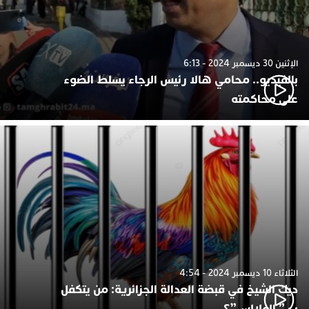
الإثنين 30 ديسمبر 2024 - 6:13
بالفيديو.. محامي هالا رئيس الرجاء يسلط الضوء
على محاكمته
الثلاثاء 10 ديسمبر 2024 - 4:54
ديك الشيخ في قبضة العدالة الجزائرية: من يتكفل
ب ” الفلالس”؟