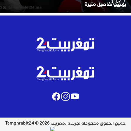
يوضح تفاصيل مثيرة
جميع الحقوق محفوظة لجريدة تمغربيت 2026 © Tamghrabit24