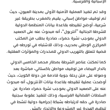
الإسبانية والفرنسية.‎
وقد تم تنفيذ العملية الأمنية الأولى بمدينة العيون، حيث
تم توقيف مواطن إسباني، يقيم بالمغرب بطريقة غير
شرعية، أوضح تنقيطه بقاعدة بيانات المنظمة الدولية
للشرطة الجنائية “أنتربول”، أنه مبحوث عنه على الصعيد
الدولي بموجب نشرة حمراء، صادرة بطلب من المكتب
المركزي الوطني بمدريد، وذلك للاشتباه في تورطه في
قضية تتعلق بالتهريب الدولي للمخدرات والمؤثرات العقلية.
كما تمكنت عناصر الشرطة بمطار محمد الخامس الدولي
بالدار البيضاء من توقيف مواطن باكستاني، مباشرة بعد
وصوله على متن رحلة جوية قادمة من دولة الكويت، حيث
أوضحت عملية تنقيطه بقاعدة بيانات الأنتربول، أنه مبحوث
عنه على الصعيد الدولي بموجب نشرة حمراء صادرة عن
السلطات القضائية الفرنسية، وذلك لتنفيذ عقوبة سجنية
صادرة في حقه لارتباطه بشبكة إجرامية دولية تنشط في
تنظيم الهجرة غير المشروعة والاتجار بالبشر.