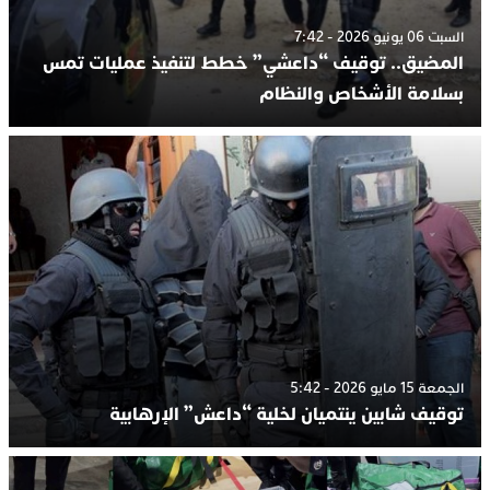
السبت 06 يونيو 2026 - 7:42
المضيق.. توقيف “داعشي” خطط لتنفيذ عمليات تمس
بسلامة الأشخاص والنظام
الجمعة 15 مايو 2026 - 5:42
توقيف شابين ينتميان لخلية “داعش” الإرهابية