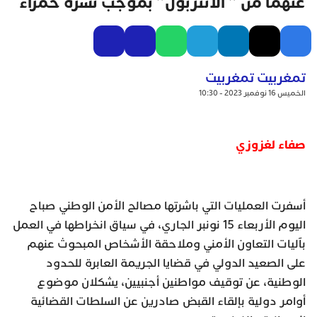
عنهما من ” الانتربول” بموجب نشرة حمراء
تمغربيت تمغربيت
الخميس 16 نوفمبر 2023 - 10:30
صفاء لغزوزي
أسفرت العمليات التي باشرتها مصالح الأمن الوطني صباح
اليوم الأربعاء 15 نونبر الجاري، في سياق انخراطها في العمل
بآليات التعاون الأمني وملاحقة الأشخاص المبحوث عنهم
على الصعيد الدولي في قضايا الجريمة العابرة للحدود
الوطنية، عن توقيف مواطنين أجنبيين، يشكلان موضوع
أوامر دولية بإلقاء القبض صادرين عن السلطات القضائية