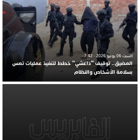
السبت 06 يونيو 2026 - 7:42
المضيق.. توقيف “داعشي” خطط لتنفيذ عمليات تمس
بسلامة الأشخاص والنظام