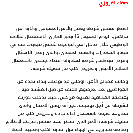
صفاء لغزوزي
اضطر مفتش شرطة يعمل بالأمن العمومي بولاية أمن
مراكش، اليوم الخميس 16 نونبر الجاري، لاستعمال سلاحه
الوظيفي خلال تدخل أمني لتوقيف شخص مبحوث عنه في
قضايا المخدرات والعنف الجسدي، والذي رفض الامتثال
وعرّض موظفي شرطة لمحاولة اعتداء جسدي باستعمال
السلاح الأبيض وتحريض كلب من فصيلة شرسة.
وكانت مصالح الأمن الوطني قد توصلت بنداء نجدة من
المواطنين بعد تعرضهم للعنف من قبل المشتبه فيه
بمنطقة المحاميد بمدينة مراكش، حيث تدخلت دورية
للشرطة من أجل توقيفه، غير أنه رفض الامتثال وأبدى
مقاومة عنيفة باستعمال أداة حادة وتحريض كلب من
فصيلة شرسة، الأمر الذي اضطر معه مفتش شرطة لإطلاق
رصاصة تحذيرية في الهواء قبل إصابة الكلب وتحييد الخطر