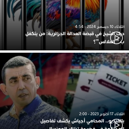
الثلاثاء 10 ديسمبر 2024 - 4:54
ديك الشيخ في قبضة العدالة الجزائرية: من يتكفل
ب ” الفلالس”؟
الثلاثاء 17 أكتوبر 2023 - 2:00
بالفيديو.. المحامي أجياش يكشف تفاصيل
المحاكمة في فضيحة تذاكر المونديال