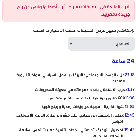
الآراء الواردة في التعليقات تعبر عن آراء أصحابها وليس عن رأي
جريدة تمغربيت
بإمكانكم تغيير عرض التعليقات حسب الاختيارات أسفله
24 ساعة
23:18
حزب الوسط الاجتماعي: الارتقاء بالفعل السياسي لمواكبة الرؤية
الملكية
21:37
حزب الاستقلال يقدم دفوعاته في معركة المحروقات
13:36
600 مليون درهم لبناء الملعب الكبير بمكناس
13:05
نشرة إنذارية.. موجة حر وزخات رعدية ورياح قوية
12:45
مجلس المستشارين يصادق على مشروع نظام الدعم الاجتماعي
المباشر
19:42
المضيق.. توقيف “داعشي” خطط لتنفيذ عمليات تمس بسلامة
الأشخاص والنظام