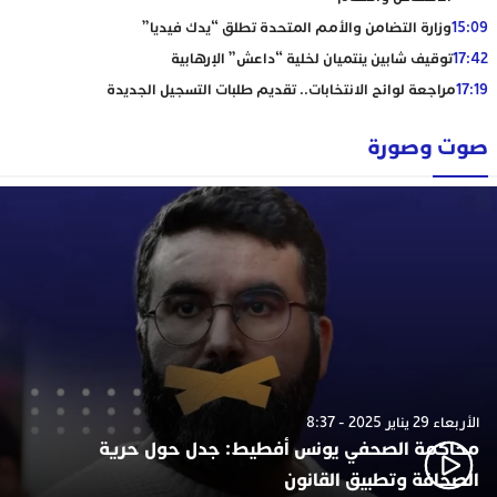
15:09
وزارة التضامن والأمم المتحدة تطلق “يدك فيديا”
17:42
توقيف شابين ينتميان لخلية “داعش” الإرهابية
17:19
مراجعة لوائح الانتخابات.. تقديم طلبات التسجيل الجديدة
صوت وصورة
الأربعاء 29 يناير 2025 - 8:37
محاكمة الصحفي يونس أفطيط: جدل حول حرية
الصحافة وتطبيق القانون