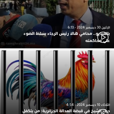
الإثنين 30 ديسمبر 2024 - 6:13
بالفيديو.. محامي هالا رئيس الرجاء يسلط الضوء
على محاكمته
الثلاثاء 10 ديسمبر 2024 - 4:54
ديك الشيخ في قبضة العدالة الجزائرية: من يتكفل