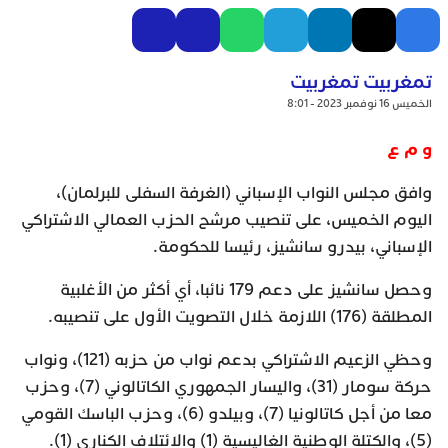
تمغربيت تمغربيت
الخميس 16 نوفمبر 2023 - 8:01
و م ع
وافق مجلس النواب الإسباني (الغرفة السفلى للبرلمان)،
اليوم الخميس، على تنصيب مرشح الحزب العمالي الاشتراكي
الإسباني، بيدرو سانشيز، رئيسا للحكومة.
وحصل سانشيز على دعم 179 نائبا، أي أكثر من الأغلبية
المطلقة (176) اللازمة خلال التصويت الأول على تنصيبه.
وحظي الزعيم الاشتراكي بدعم نواب من حزبه (121)، ونواب
حركة سومار (31)، واليسار الجمهوري الكاتالوني (7)، وحزب
معا من أجل كاتالونيا (7)، وبيلدو (6)، وحزب الباسك القومي
(5)، والكتلة الوطنية الغاليسية (1) والائتلاف الكناري (1).