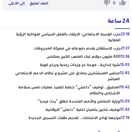
0
اضف تعليق
إلى الاعلى
24 ساعة
23:18
حزب الوسط الاجتماعي: الارتقاء بالفعل السياسي لمواكبة الرؤية
الملكية
21:37
حزب الاستقلال يقدم دفوعاته في معركة المحروقات
13:36
600 مليون درهم لبناء الملعب الكبير بمكناس
13:05
نشرة إنذارية.. موجة حر وزخات رعدية ورياح قوية
12:45
مجلس المستشارين يصادق على مشروع نظام الدعم الاجتماعي
المباشر
19:42
المضيق.. توقيف “داعشي” خطط لتنفيذ عمليات تمس بسلامة
الأشخاص والنظام
15:09
وزارة التضامن والأمم المتحدة تطلق “يدك فيديا”
17:42
توقيف شابين ينتميان لخلية “داعش” الإرهابية
17:19
مراجعة لوائح الانتخابات.. تقديم طلبات التسجيل الجديدة