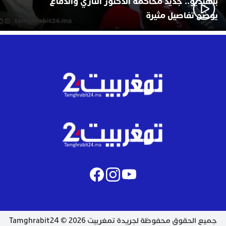
بالفيديو.. جديد محاكمة الدكتور التازي والدفاع
يوضح تفاصيل مثيرة
جميع الحقوق محفوظة لجريدة تمغربيت 2026 © Tamghrabit24