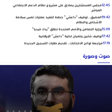
12:45
مجلس المستشارين يصادق على مشروع نظام الدعم الاجتماعي
المباشر
19:42
المضيق.. توقيف “داعشي” خطط لتنفيذ عمليات تمس بسلامة
الأشخاص والنظام
15:09
وزارة التضامن والأمم المتحدة تطلق “يدك فيديا”
17:42
توقيف شابين ينتميان لخلية “داعش” الإرهابية
17:19
مراجعة لوائح الانتخابات.. تقديم طلبات التسجيل الجديدة
صوت وصورة