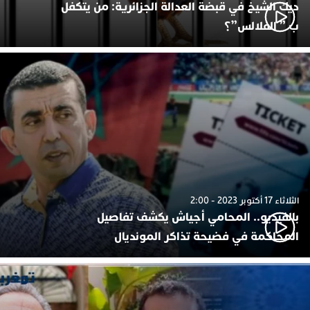
ديك الشيخ في قبضة العدالة الجزائرية: من يتكفل
ب ” الفلالس”؟
الثلاثاء 17 أكتوبر 2023 - 2:00
بالفيديو.. المحامي أجياش يكشف تفاصيل
المحاكمة في فضيحة تذاكر المونديال