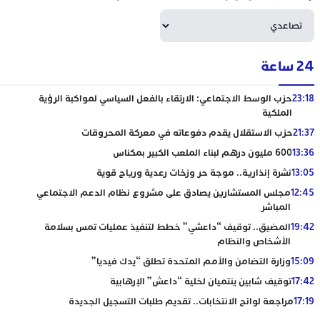
24 ساعة
23:18
حزب الوسط الاجتماعي: الارتقاء بالفعل السياسي لمواكبة الرؤية
الملكية
21:37
حزب الاستقلال يقدم دفوعاته في معركة المحروقات
13:36
600 مليون درهم لبناء الملعب الكبير بمكناس
13:05
نشرة إنذارية.. موجة حر وزخات رعدية ورياح قوية
12:45
مجلس المستشارين يصادق على مشروع نظام الدعم الاجتماعي
المباشر
19:42
المضيق.. توقيف “داعشي” خطط لتنفيذ عمليات تمس بسلامة
الأشخاص والنظام
15:09
وزارة التضامن والأمم المتحدة تطلق “يدك فيديا”
17:42
توقيف شابين ينتميان لخلية “داعش” الإرهابية
17:19
مراجعة لوائح الانتخابات.. تقديم طلبات التسجيل الجديدة