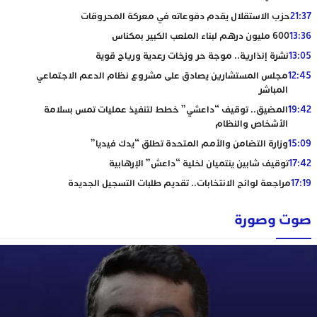
21:37
حزب الاستقلال يقدم دفوعاته في معركة المحروقات
13:36
600 مليون درهم لبناء الملعب الكبير بمكناس
13:05
نشرة إنذارية.. موجة حر وزخات رعدية ورياح قوية
12:45
مجلس المستشارين يصادق على مشروع نظام الدعم الاجتماعي
المباشر
19:42
المضيق.. توقيف “داعشي” خطط لتنفيذ عمليات تمس بسلامة
الأشخاص والنظام
15:09
وزارة التضامن والأمم المتحدة تطلق “يدك فيديا”
17:42
توقيف شابين ينتميان لخلية “داعش” الإرهابية
17:19
مراجعة لوائح الانتخابات.. تقديم طلبات التسجيل الجديدة
صوت وصورة