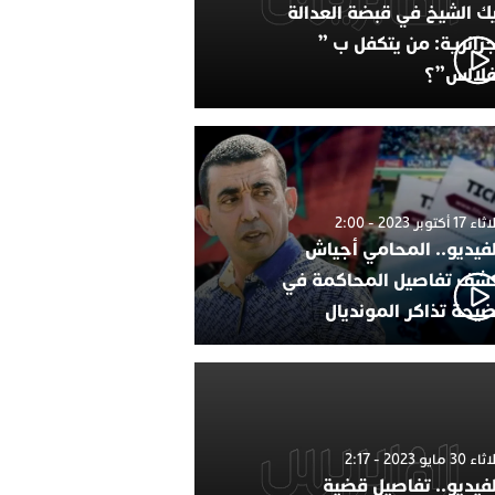
ك الشيخ في قبضة العدالة
جزائرية: من يتكفل ب ”
فلالس”؟
1 أكتوبر 2023 - 2:00
لفيديو.. المحامي أجياش
شف تفاصيل المحاكمة في
يحة تذاكر المونديال
30 مايو 2023 - 2:17
لفيديو.. تفاصيل قضية