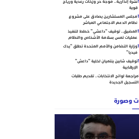
نشرة إنذارية.. موجة حر وزخات رعدية ورياح
قوية
مجلس المستشارين يصادق على مشروع
نظام الدعم الاجتماعي المباشر
المضيق.. توقيف “داعشي” خطط لتنفيذ
عمليات تمس بسلامة الأشخاص والنظام
وزارة التضامن والأمم المتحدة تطلق “يدك
فيديا”
توقيف شابين ينتميان لخلية “داعش”
الإرهابية
مراجعة لوائح الانتخابات.. تقديم طلبات
التسجيل الجديدة
 وصورة