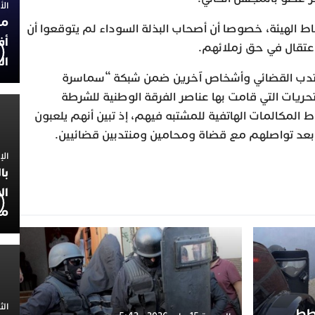
الأربعاء
مح
وساط الهيئة، خصوصا أن أصحاب البذلة السوداء لم يتوقعوا أن
أف
 اعتقال في حق زملائهم.
ال
نتدب القضائي وأشخاص آخرين ضمن شبكة “سماسرة
لتحريات التي قامت بها عناصر الفرقة الوطنية للشرطة
ط المكالمات الهاتفية للمشتبه فيهم، إذ تبين أنهم يلعبون
 بعد تواصلهم مع قضاة ومحامين ومنتدبين قضائيين.
الإثنين 30
با
ال
مح
الثلاثاء 0
خطط