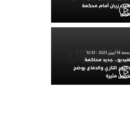
نقيب زيان أمام محكمة
نقض
1 أبريل 2023 - 12:33
لفيديو.. جديد محاكمة
دكتور التازي والدفاع يوضح
اصيل مثيرة