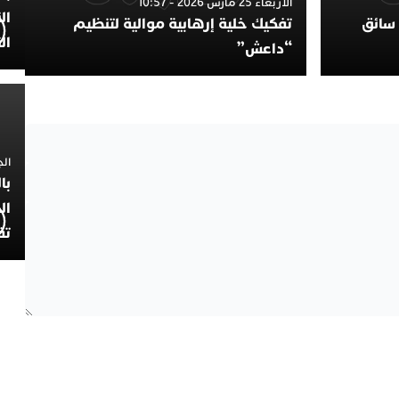
الأربعاء 25 مارس 2026 - 10:57
ال
 سائق
تفكيك خلية إرهابية موالية لتنظيم
ال
“داعش”
الجمعة 4
با
ال
تف