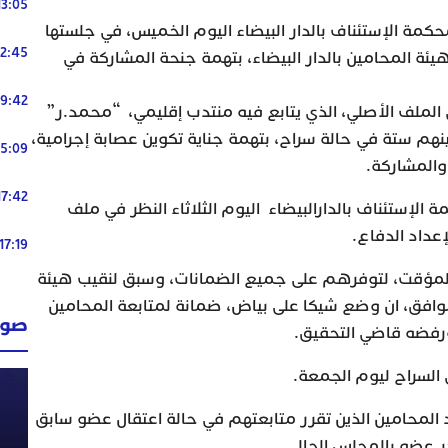
13:05
محكمة الإستئناف بالدار البيضاء اليوم الخميس، في جلستها
12:45
4 محامين من هيئة المحامين بالدار البيضاء، بتهمة جنحة المشاركة في
19:42
لملف الأصلي، الذي يتابع فيه منتدب إقليمي، “محمد.ر”
 بينهم ستة في حالة سراح، بتهمة جناية تكوين عصابة إجرامية،
15:09
والمشاركة.
17:42
الإستئناف بالدارالبيضاء اليوم الثلاثاء النظر في ملف
17:19
المؤقت، لتوفرهم على جميع الضمانات، وسبق لنقيب هيئة
 موافق، ان وضع شيكا على بياض، ضمانة لمتابعة المحامين
صوت
رفضه قاضي التحقيق.
السراح ليوم الجمعة.
المحامين الذين تقرر متابعتهم في حالة اعتقال عضو سابق
ر عضو بالمجلس الحالي.