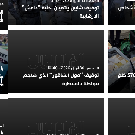
الجمعة 15 مايو 2026 - 5:42
دي
لأشخاص
توقيف شابين ينتميان لخلية “داعش”
ال
الإرهابية
ال
الثلاثاء 7
با
الخميس 30 أبريل 2026 - 10:40
طنجة.. إحباط محاولة تهريب 570 كلغ
توقيف “مول الشاقور” الذي هاجم
يك
مواطنا بالقنيطرة
فض
الثلاثاء 
با