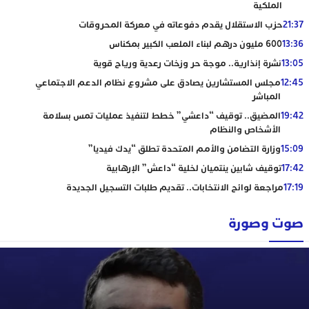
الملكية
21:37
حزب الاستقلال يقدم دفوعاته في معركة المحروقات
13:36
600 مليون درهم لبناء الملعب الكبير بمكناس
13:05
نشرة إنذارية.. موجة حر وزخات رعدية ورياح قوية
12:45
مجلس المستشارين يصادق على مشروع نظام الدعم الاجتماعي
المباشر
19:42
المضيق.. توقيف “داعشي” خطط لتنفيذ عمليات تمس بسلامة
الأشخاص والنظام
15:09
وزارة التضامن والأمم المتحدة تطلق “يدك فيديا”
17:42
توقيف شابين ينتميان لخلية “داعش” الإرهابية
17:19
مراجعة لوائح الانتخابات.. تقديم طلبات التسجيل الجديدة
صوت وصورة