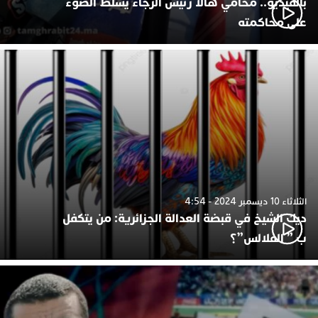
بالفيديو.. محامي هالا رئيس الرجاء يسلط الضوء
على محاكمته
الثلاثاء 10 ديسمبر 2024 - 4:54
ديك الشيخ في قبضة العدالة الجزائرية: من يتكفل
ب ” الفلالس”؟