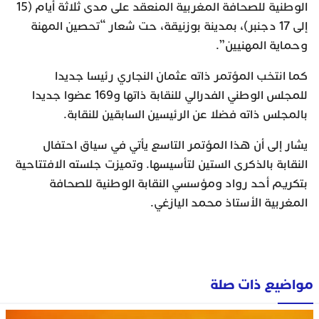
الوطنية للصحافة المغربية المنعقد على مدى ثلاثة أيام (15
إلى 17 دجنبر)، بمدينة بوزنيقة، حت شعار “تحصين المهنة
وحماية المهنيين”.
كما انتخب المؤتمر ذاته عثمان النجاري رئيسا جديدا
للمجلس الوطني الفدرالي للنقابة ذاتها و169 عضوا جديدا
بالمجلس ذاته فضلا عن الرئيسين السابقين للنقابة.
يشار إلى أن هذا المؤتمر التاسع يأتي في سياق احتفال
النقابة بالذكرى الستين لتأسيسها. وتميزت جلسته الافتتاحية
بتكريم أحد رواد ومؤسسي النقابة الوطنية للصحافة
المغربية الأستاذ محمد اليازغي.
مواضيع ذات صلة