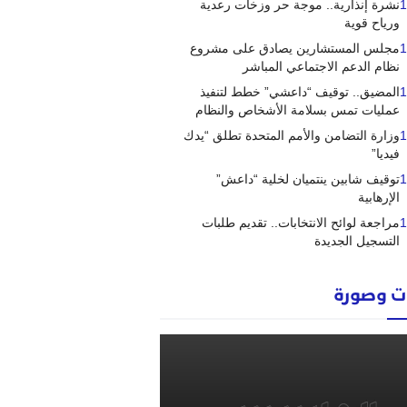
1
نشرة إنذارية.. موجة حر وزخات رعدية
ورياح قوية
1
مجلس المستشارين يصادق على مشروع
نظام الدعم الاجتماعي المباشر
1
المضيق.. توقيف “داعشي” خطط لتنفيذ
عمليات تمس بسلامة الأشخاص والنظام
1
وزارة التضامن والأمم المتحدة تطلق “يدك
فيديا”
1
توقيف شابين ينتميان لخلية “داعش”
الإرهابية
1
مراجعة لوائح الانتخابات.. تقديم طلبات
التسجيل الجديدة
 وصورة