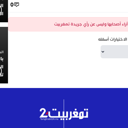
0
ال
ال
ن آراء أصحابها وليس عن رأي جريدة تمغربيت
لاختيارات أسفله
الجمعة 4
با
ال
تف