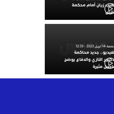
نقيب زيان أمام محكمة
نقض
1 أبريل 2023 - 12:33
لفيديو.. جديد محاكمة
دكتور التازي والدفاع يوضح
اصيل مثيرة