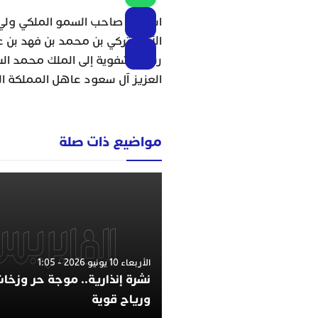
استقبل صاحب السمو الملكي ولي ال
الأمير تركي بن محمد بن فهد بن ع
رسالة شفوية إلى الملك محمد ال
العزيز آل سعود عاهل المملكة ال
مواضيع ذات صلة
الأربعاء 10 يونيو 2026 - 1:05
نشرة إنذارية.. موجة حر وزخات
ورياح قوية