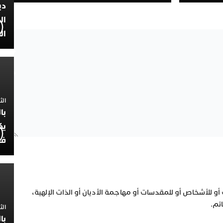
دي
ال
ال
الثلاثاء 7
با
يك
فض
 أو للأشخاص أو للمقدسات أو مهاجمة الأديان أو الذات الإلهية،
ئم.
الثلاثاء 
با