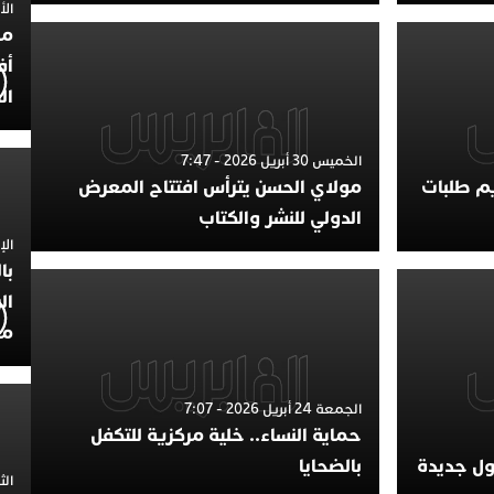
الأربعاء
مح
أف
ال
الخميس 30 أبريل 2026 - 7:47
يم طلبات
مولاي الحسن يترأس افتتاح المعرض
الدولي للنشر والكتاب
الإثنين 30
با
ال
مح
الجمعة 24 أبريل 2026 - 7:07
حماية النساء.. خلية مركزية للتكفل
لول جديدة
بالضحايا
الثلاثاء 0