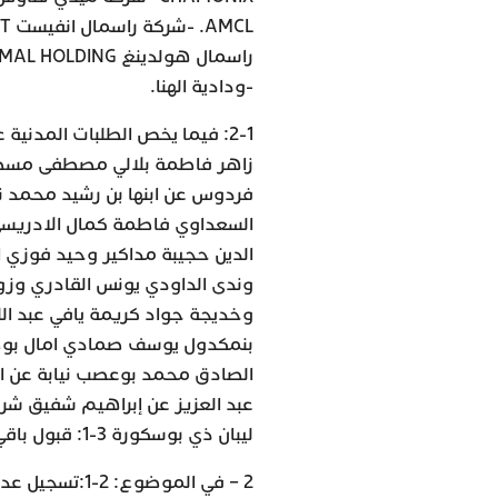
-ودادية الهنا.
2-1: فيما يخص الطلبات المدنية
زاهر فاطمة بلالي مصطفى مسطو
فردوس عن ابنها بن رشيد محمد 
السعداوي فاطمة كمال الادريسي
الدين حجيبة مداكير وحيد فوزي 
وندى الداودي يونس القادري وزو
وخديجة جواد كريمة يافي عبد الل
بنمكدول يوسف صمادي امال بوصبع ن
الصادق محمد بوعصب نيابة عن اب
ليبان ذي بوسكورة 3-1: قبول باقي الطلبات.
2 – في الموض