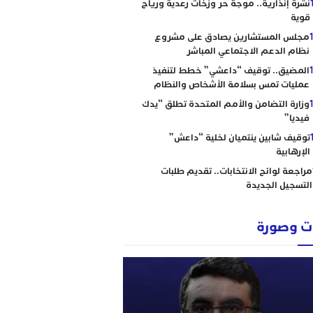
نشرة إنذارية.. موجة حر وزخات رعدية ورياح
قوية
مجلس المستشارين يصادق على مشروع
نظام الدعم الاجتماعي المباشر
المضيق.. توقيف “داعشي” خطط لتنفيذ
عمليات تمس بسلامة الأشخاص والنظام
وزارة التضامن والأمم المتحدة تطلق “يدك
فيديا”
توقيف شابين ينتميان لخلية “داعش”
الإرهابية
مراجعة لوائح الانتخابات.. تقديم طلبات
التسجيل الجديدة
 وصورة