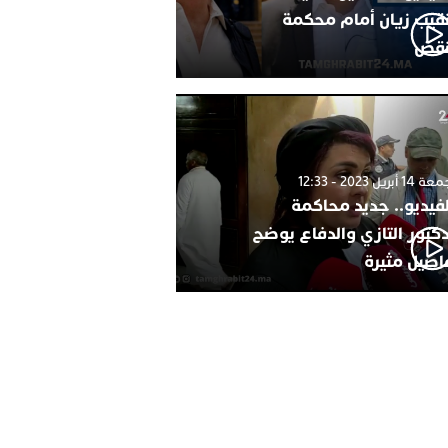
نقيب زيان أمام محكمة
نقض
1 أبريل 2023 - 12:33
لفيديو.. جديد محاكمة
دكتور التازي والدفاع يوضح
اصيل مثيرة