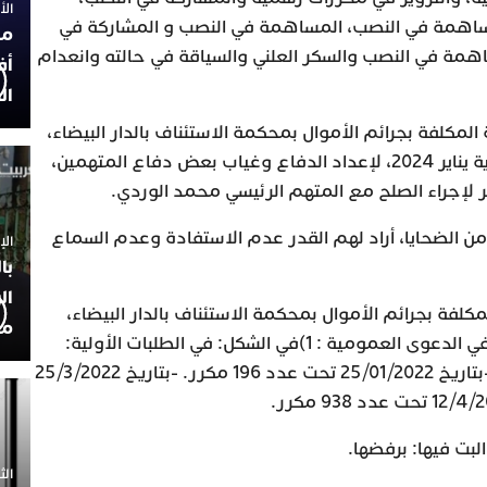
الأربعاء
مساهمة في النصب، المساهمة في النصب و المشاركة في
مح
همة في النصب والسكر العلني والسياقة في حالته وانعدام
أف
ال
 المكلفة بجرائم الأموال بمحكمة الاستئناف بالدار البيضاء،
النظر في قضية المتهمين، إلى غاية يناير 2024، لإعداد الدفاع وغياب بعض دفاع المتهمين،
ر لإجراء الصلح مع المتهم الرئيسي محمد الوردي.
من الضحايا، أراد لهم القدر عدم الاستفادة وعدم السماع
الإثنين 30
با
ال
لمكلفة بجرائم الأموال بمحكمة الاستئناف بالدار البيضاء،
مح
ان صرحت علنيا ابتدائيا وحضوريا في الدعوى العمومية : 1)في الشكل: في الطلبات الأولية:
المحكمة تؤكد قراراتها الصادرة: -بتاريخ 25/01/2022 تحت عدد 196 مكرر. -بتاريخ 25/3/2022
لبت فيها: برفضها.
الثلاثاء 0