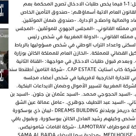
II-في الدعوى المدنية: 1-في الشكل: 1-1 فيما يخص طلبات الادخال تصرح المحكمة بعم
ال
نون العام الاتية أسماؤهم: -صندوق التأمين الخاص
ال
 والمالية واصلاح الإدارة. -صندوق ضمان الموثقين.
ص ممثله القانوني. -المجلس الجهوي للموثقين. -المجلس
ممثله القانوني. -الدولة المغربية في شخص رئيس
 السكنى واعداد التراب الوطني في شخص مسؤوليها بالرباط
يل القضائي للمملكة. -الخازن العام للمملكة الكائن بوزارة
الجمعة 4
. وبعدم قبول طلبات الادخال في مواجهة: -القناة الثانية
با
دوزيم. -شركة ريحان كابيطال. -شركة كاب استايت CAP ESTATE. -شركة التامين أطلنطا سند
ال
-البنك المغربي للتجارة الخارجية لافريقيا في شخص أعضاء مجلسه
تف
-الشركة المغربية لتسيير الأموال وضمان الايداعات البنكية.
-السيد الحجوجي محمد. -السيد عثمان بن جلون. -السيد بن
ني. -السيد عبد اللطيف جوهري. -عامل عمالة عين الشق
الحي الحسني. -رشيد لعجاج. -شركة دريمز بويلدنغ DREAMS BUILDING -ليبان ذي بوسكورة
 شخص وكيلهم رشيد العادل الكائن ببوسكورة. وبقبول باقي
طلبات الادخال في مواجهة: -شركة لاموطراف LAMOTRAV. -شركة اقامات شامونيكس.
CHAMONIX -شركة ميدي هاوس MEDI HOUSE. -ودادية سما البيضاء SAMA AL BAIDA