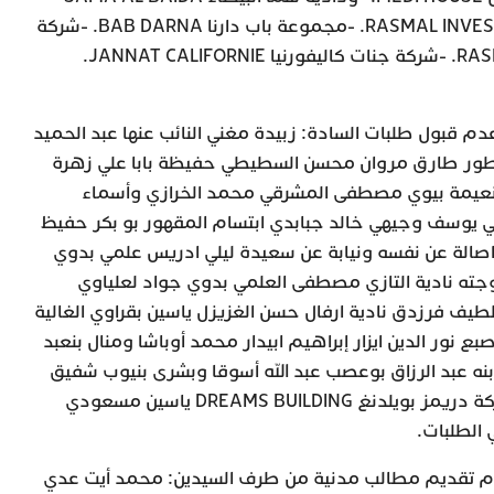
AMCL. -شركة راسمال انفيست RASMAL INVEST. -مجموعة باب دارنا BAB DARNA. -شركة
راسمال هولدينغ RASMAL HOLDING. -شركة جنات كاليفورنيا JANNAT CALIFORNIE.
 عدم قبول طلبات السادة: زبيدة مغني النائب عنها عبد الحميد
ر طارق مروان محسن السطيطي حفيظة بابا علي زهرة
نعيمة بيوي مصطفى المشرقي محمد الخرازي وأسماء
 يوسف وجيهي خالد جبابدي ابتسام المقهور بو بكر حفيظ
اصالة عن نفسه ونيابة عن سعيدة ليلي ادريس علمي بدوي
جته نادية التازي مصطفى العلمي بدوي جواد لعلياوي
طيف فرزدق نادية ارفال حسن الغزيزل ياسين بقراوي الغالية
ور الدين ايزار إبراهيم ابيدار محمد أوباشا ومنال بنعبد
نه عبد الرزاق بوعصب عبد الله أسوقا وبشرى بنيوب شفيق
عبد العزيز عن إبراهيم شفيق شركة دريمز بويلدنغ DREAMS BUILDING ياسين مسعودي
وع: 2-1:تسجيل عدم تقديم مطالب مدنية من طرف السيدين: محمد أيت عدي