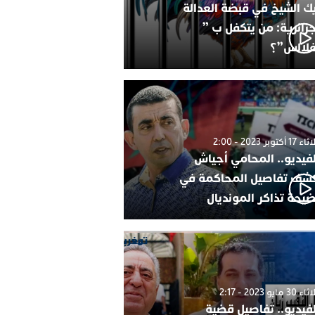
ك الشيخ في قبضة العدالة
جزائرية: من يتكفل ب ”
فلالس”؟
1 أكتوبر 2023 - 2:00
لفيديو.. المحامي أجياش
شف تفاصيل المحاكمة في
يحة تذاكر المونديال
30 مايو 2023 - 2:17
لفيديو.. تفاصيل قضية