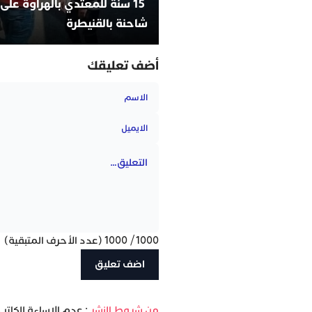
15 سنة للمعتدي بالهراوة على
شاحنة بالقنيطرة
أضف تعليقك
1000
/
1000
(عدد الأحرف المتبقية)
‫من شروط النشر
: عدم الإساءة للكاتب