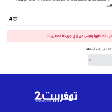
ئم.
4
ن آراء أصحابها وليس عن رأي جريدة تمغربيت
لاختيارات أسفله