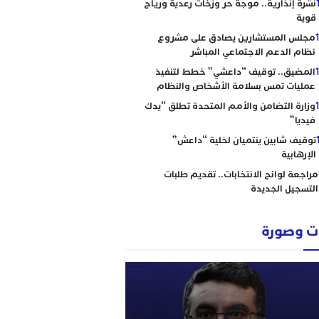
نشرة إنذارية.. موجة حر وزخات رعدية ورياح
قوية
مجلس المستشارين يصادق على مشروع
نظام الدعم الاجتماعي المباشر
المضيق.. توقيف “داعشي” خطط لتنفيذ
عمليات تمس بسلامة الأشخاص والنظام
وزارة التضامن والأمم المتحدة تطلق “يدك
فيديا”
توقيف شابين ينتميان لخلية “داعش”
الإرهابية
مراجعة لوائح الانتخابات.. تقديم طلبات
التسجيل الجديدة
 وصورة