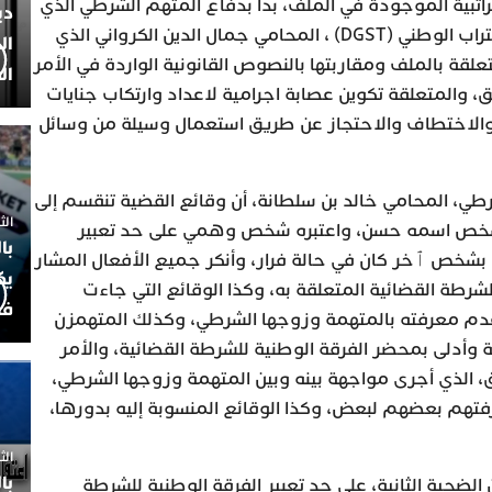
تبية الموجودة في الملف، بدأ بدفاع المتهم الشرطي الذي
دي
يعمل بالمديرية العامة لمراقبة التراب الوطني (DGST) ، المحامي جمال الدين الكرواني الذي
ال
لقة بالملف ومقاربتها بالنصوص القانونية الواردة في الأمر
ال
ق، والمتعلقة تكوين عصابة اجرامية لاعداد وارتكاب جنايات
الاختطاف والاحتجاز عن طريق استعمال وسيلة من وسائل
ي، المحامي خالد بن سلطانة، أن وقائع القضية تنقسم إلى
الثلاثاء 7
لق بشخص اسمه حسن، واعتبره شخص وهمي على حد تعبير
با
ق بشخص ٱخر كان في حالة فرار، وأنكر جميع الأفعال المشار
يك
لشرطة القضائية المتعلقة به، وكذا الوقائع التي جاءت
فض
دم معرفته بالمتهمة وزوجها الشرطي، وكذلك المتهمزن
ة وأدلى بمحضر الفرقة الوطنية للشرطة القضائية، والأمر
ق، الذي أجرى مواجهة بينه وبين المتهمة وزوجها الشرطي،
هم بعضهم لبعض، وكذا الوقائع المنسوبة إليه بدورها،
الثلاثاء 
با
لضحية الثانية، على حد تعبير الفرقة الوطنية للشرطة