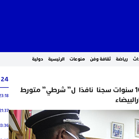
اث
رياضة
ثقافة وفن
منوعات
الرئيسية
دولية
24 ساعة
تأييد الحكم الابتدائي.. 10 سنوات سجنا نافذا ل” شرطي” متورط
23:18
رالبيضاء
21:37
13:36