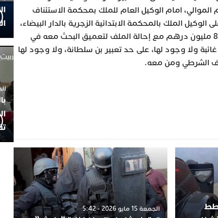
ال
م الموالي، امام الوكيل العام للملك بمحكمة الاستئناف
ال
لى الوكيل الملك بالمحكمة الابتدائية الزجرية بالدار البيضاء،
للإختصاص، بعدما تم حجز مبلغ 8 مليون درهم مع إحالة الملف لتعميق البحث معه في
ثائق كلها غائبة ولا وجود لها، على حد تعبير بن سلطانة، ولا وجود لها
لف الشرطي ومن معه.
الجمعة 4
با
ال
تف
خطط
الجمعة 15 مايو 2026 - 5:42