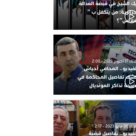
ك الشيخ في قبضة العدالة
جزائرية: من يتكفل ب ”
فلالس”؟
1 أكتوبر 2023 - 2:00
لفيديو.. المحامي أجياش
شف تفاصيل المحاكمة في
يحة تذاكر المونديال
30 مايو 2023 - 2:17
لفيديو.. تفاصيل قضية