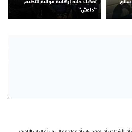
 سائق
تفكيك خلية إرهابية موالية لتنظيم
“داعش”
 أو للأشخاص أو للمقدسات أو مهاجمة الأديان أو الذات الإلهية،