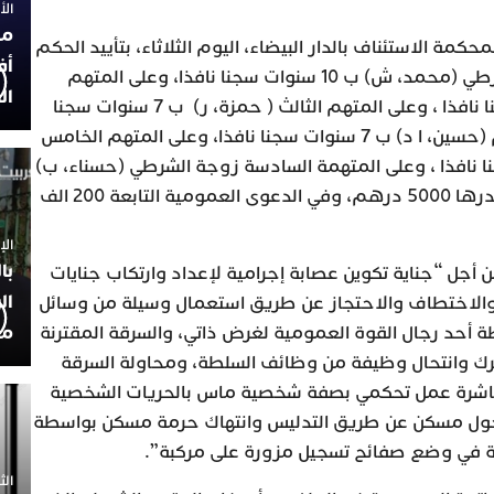
الأربعاء
مح
كمة الاستئناف بالدار البيضاء، اليوم الثلاثاء، بتأييد الحكم
أف
القاضي، بالحكم على المتهم الشرطي (محمد، ش) ب 10 سنوات سجنا نافذا، وعلى المتهم
ال
الثاني ( محمد، ا) ب7 سنوات سجنا نافذا ، وعلى المتهم الثالث ( حمزة، ر) ب 7 سنوات سجنا
نافذا، وعلى المتهم الرابع المتهم (حسين، ا د) ب 7 سنوات سجنا نافذا، وعلى المتهم الخامس
ج) ب 5 سنوات سجنا نافذا ، وعلى المتهمة السادسة زوجة الشرطي (حسناء، ب)
ب 5 سنوات سجنا نافذا وغرامة قدرها 5000 درهم، وفي الدعوى العمومية التابعة 200 الف
الإثنين 30
با
ن أجل “جناية تكوين عصابة إجرامية لإعداد وارتكاب جنايات
ال
الاختطاف والاحتجاز عن طريق استعمال وسيلة من وسائل
مح
طة أحد رجال القوة العمومية لغرض ذاتي، والسرقة المقترنة
رك وانتحال وظيفة من وظائف السلطة، ومحاولة السرقة
باشرة عمل تحكمي بصفة شخصية ماس بالحريات الشخصية
خول مسكن عن طريق التدليس وانتهاك حرمة مسكن بواسطة
 في وضع صفائح تسجيل مزورة على مركبة”.
الثلاثاء 0