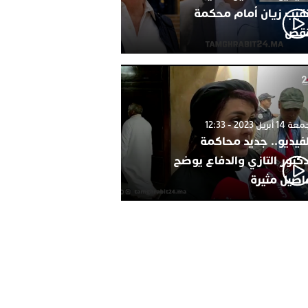
نقيب زيان أمام محكمة
نقض
1 أبريل 2023 - 12:33
لفيديو.. جديد محاكمة
دكتور التازي والدفاع يوضح
اصيل مثيرة