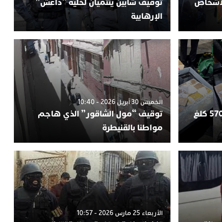
لأشخاص
توقيف شابين ينتميان لخلية “داعش”
الإرهابية
الخميس 30 أبريل 2026 - 10:40
طنجة.. إحباط محاولة تهريب 570 كلغ
توقيف “مول الشاقور” الذي هاجم
مواطنا بالقنيطرة
الأربعاء 25 مارس 2026 - 10:57