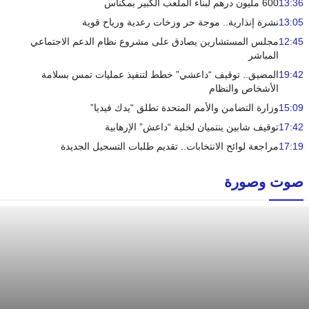
13:36
600 مليون درهم لبناء الملعب الكبير بمكناس
13:05
نشرة إنذارية.. موجة حر وزخات رعدية ورياح قوية
12:45
مجلس المستشارين يصادق على مشروع نظام الدعم الاجتماعي
المباشر
19:42
المضيق.. توقيف “داعشي” خطط لتنفيذ عمليات تمس بسلامة
الأشخاص والنظام
15:09
وزارة التضامن والأمم المتحدة تطلق “يدك فيديا”
17:42
توقيف شابين ينتميان لخلية “داعش” الإرهابية
17:19
مراجعة لوائح الانتخابات.. تقديم طلبات التسجيل الجديدة
صوت وصورة