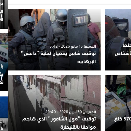
دي
ال
ال
خطط
الجمعة 15 مايو 2026 - 5:42
لأشخاص
توقيف شابين ينتميان لخلية “داعش”
الثلاثاء 7
الإرهابية
با
يك
فض
الخميس 30 أبريل 2026 - 10:40
طنجة.. إحباط محاولة تهريب 570 كلغ
توقيف “مول الشاقور” الذي هاجم
الثلاثاء 
مواطنا بالقنيطرة
با