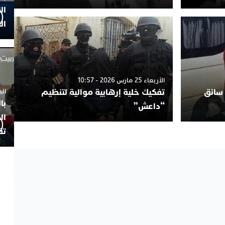
ال
ال
الأربعاء 25 مارس 2026 - 10:57
 سائق
تفكيك خلية إرهابية موالية لتنظيم
الجمعة 4
با
“داعش”
ال
تف