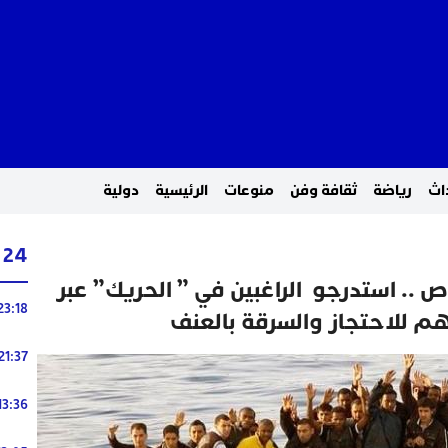
اث
رياضة
ثقافة وفن
منوعات
الرئيسية
دولية
24 ساعة
 توقيف 10 أشخاص .. استدرجو الراغبين في ” الحريك” عبر
23:18
 للاحتجاز والسرقة بالعنف
21:37
13:36