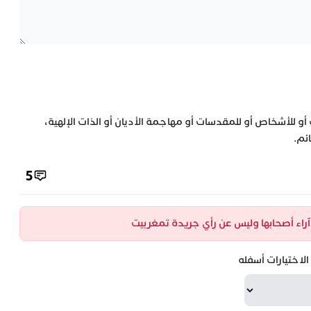
 أو للأشخاص أو للمقدسات أو مهاجمة الأديان أو الذات الإلهية،
ئم.
5
ن آراء أصحابها وليس عن رأي جريدة تمغربيت
لاختيارات أسفله