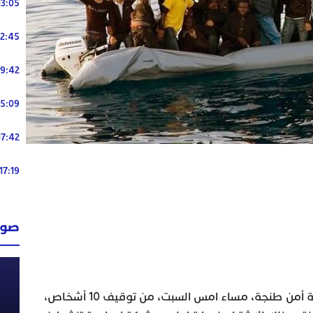
13:05
12:45
19:42
15:09
17:42
17:19
صوت
تمكنت عناصر الأمن الوطني بولاية أمن طنجة، مساء امس السبت، من توقيف 10 أشخاص،