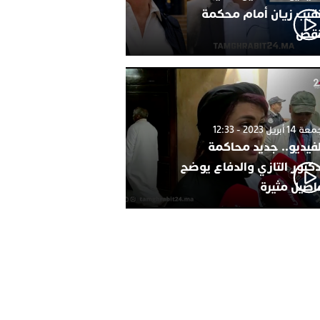
نقيب زيان أمام محكمة
نقض
1 أبريل 2023 - 12:33
لفيديو.. جديد محاكمة
دكتور التازي والدفاع يوضح
اصيل مثيرة