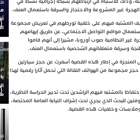
وح أعمارهم ما بين 17 و33 سنة، وذلك للاشتباه في ارتباطهم بشبكة إجرامية تنشط في
الأربعاء
 الهجرة غير المشروعة والاحتجاز والسرقة باستعمال العنف.
مح
أف
يف المشتبه فيهم على خلفية تورطهم في تعريض مجموعة
ال
ستعمال مواقع التواصل الاجتماعي، عن طريق إيهامهم
ة غير النظامية صوب أوروبا، مشيرا إلى أنهم قاموا
نجة وسرقة متعلقاتهم الشخصية باستعمال العنف.
 المنجزة في إطار هذه القضية أسفرت عن حجز سيارتين
الإثنين 30
جز مجموعة من الهواتف النقالة التي تحمل آثارا رقمية لهذا
با
ال
تفاظ بالمشتبه فيهم الراشدين تحت تدبير الحراسة النظرية،
مح
فتين للبحث الذي يجري تحت إشراف النيابة العامة المختصة،
لابسات وخلفيات هذه القضية.
الثلاثاء 0