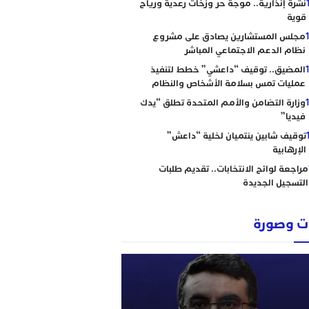
نشرة إنذارية.. موجة حر وزخات رعدية ورياح
قوية
مجلس المستشارين يصادق على مشروع
نظام الدعم الاجتماعي المباشر
المضيق.. توقيف “داعشي” خطط لتنفيذ
عمليات تمس بسلامة الأشخاص والنظام
وزارة التضامن والأمم المتحدة تطلق “يدك
فيديا”
توقيف شابين ينتميان لخلية “داعش”
الإرهابية
مراجعة لوائح الانتخابات.. تقديم طلبات
التسجيل الجديدة
 وصورة