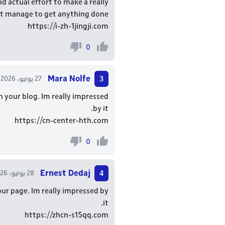
d actual effort to make a really
n’t manage to get anything done.
https://i-zh-1jingji.com
0
Mara Nolfe
27 يوليو، 2026 - 13:03
n your blog. Im really impressed
by it.
https://cn-center-hth.com
0
Ernest Dedaj
28 يوليو، 2026 - 20:01
our page. Im really impressed by
it.
https://zhcn-s15qq.com