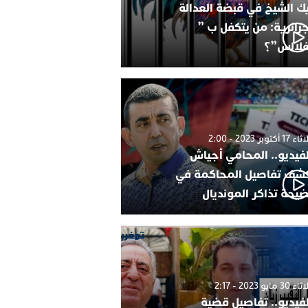
ك الشيخ في قبضة العدالة
جزائرية: من يتكفل ب ”
فلالس”؟
1 أكتوبر 2023 - 2:00
لفيديو.. المحامي أجياش
شف تفاصيل المحاكمة في
يحة تذاكر المونديال
30 مايو 2023 - 2:17
لفيديو.. تفاصيل قضية