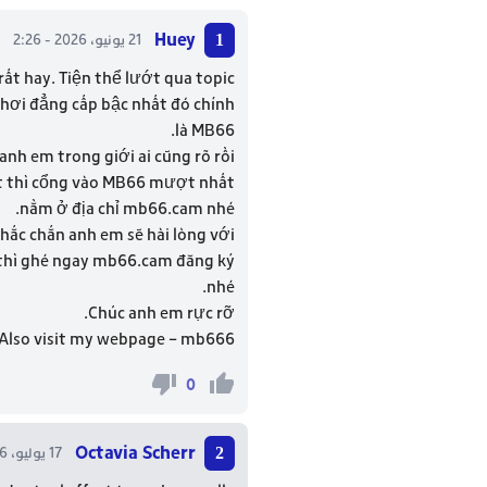
Huey
21 يونيو، 2026 - 2:26
rất hay. Tiện thể lướt qua topic
chơi đẳng cấp bậc nhất đó chính
là MB66.
anh em trong giới ai cũng rõ rồi.
t thì cổng vào MB66 mượt nhất
nằm ở địa chỉ mb66.cam nhé.
hắc chắn anh em sẽ hài lòng với
 thì ghé ngay mb66.cam đăng ký
nhé.
Chúc anh em rực rỡ.
Also visit my webpage –
mb666
0
Octavia Scherr
17 يوليو، 2026 - 13:23