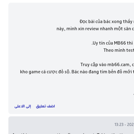
Đọc bài của bác xong thấy 
này, mình xin review nhanh một sân 
Uy tín của MB66 thì 
Theo mình tes
Truy cập vào mb66.cam, c
kho game cá cược đồ sộ. Bác nào đang tìm bến đỗ mới
اضف تعليق
إلى الاعلى