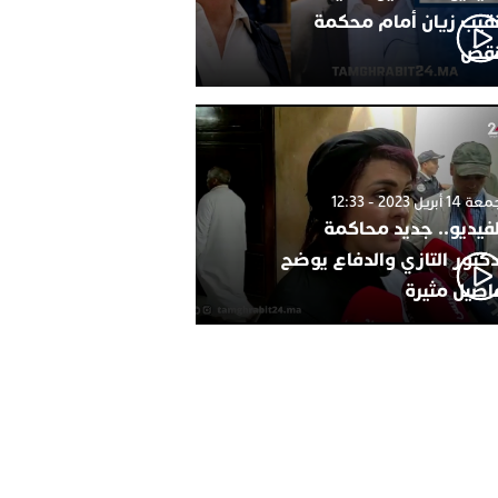
نقيب زيان أمام محكمة
نقض
1 أبريل 2023 - 12:33
لفيديو.. جديد محاكمة
دكتور التازي والدفاع يوضح
اصيل مثيرة