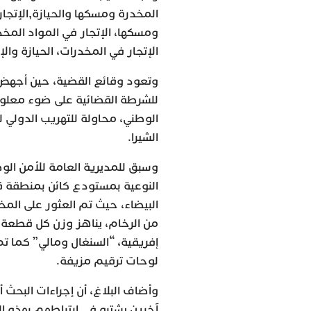
المخدرة ومسكها والحيازة,الإتجار
ومسكها، الإتجار في المواد المخدر
الإتجار في المخدرات، الحيازة وال
وتعود وقائع القضية، حين أجهض ا
للشرطة القضائية على ضوء معلوما
الشيرا.
وسبق للمديرية العامة للأمن الوط
النوعية بمستودع كائن بمنطقة قر
البيضاء، حيث تم العثور على الم
من الرخام، يناهز وزن كل قطعة 
إفريقية، “السنغال ومالي” كما تم
لوحات ترقيم مزيفة.
وأضاف البلاغ، أن إجراءات البح
آخرين يشتبه في ارتباطهم بهذه ا