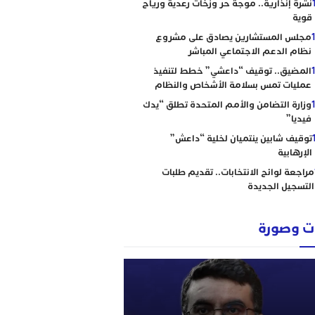
نشرة إنذارية.. موجة حر وزخات رعدية ورياح
قوية
مجلس المستشارين يصادق على مشروع
نظام الدعم الاجتماعي المباشر
المضيق.. توقيف “داعشي” خطط لتنفيذ
عمليات تمس بسلامة الأشخاص والنظام
وزارة التضامن والأمم المتحدة تطلق “يدك
فيديا”
توقيف شابين ينتميان لخلية “داعش”
الإرهابية
مراجعة لوائح الانتخابات.. تقديم طلبات
التسجيل الجديدة
 وصورة