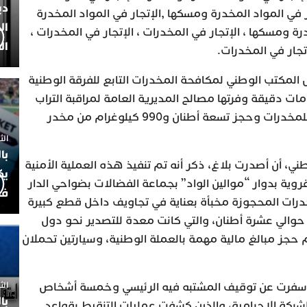
دي
 في المواد المخدرة ومسكها ,الإتجار في المواد المخدرة
ال
ة ومسكها ، الإتجار في المخدرات ، الإتجار في المخدرات ،
ال
إتجار في المخدرات.
لمكتب الوطني لمكافحة المخدرات التابع للفرقة الوطنية
ت دقيقة وفرتها مصالح المديرية العامة لمراقبة التراب
الوطني، محاولة للتهريب الدولي للمخدرات وحجز تسعة أطنان و990 كيلوغرام من مخدر
الثلاثاء 7
با
ني، أن أصدرت بلاغ، ذكر أنه تم تنفيذ هذه العملية الأمنية
يك
وية بدوار “موالين الواد” بجماعة الفضالات بضواحي الدار
فض
خدرات المحجوزة مخبأة بعناية في تجاويف داخل قطع كبيرة
حوالي عشرة أطنان، والتي كانت معدة للتصدير نحو دول
 حجز مبالغ مالية مهمة بالعملة الوطنية، وسيارتين تحملان
الثلاثاء 
ث أسفرت عن توقيف المشتبه فيه الرئيسي وخمسة أشخاص
با
لشبكة الإجرامية، والذين كشفت عمليات التنقيط بقواعد