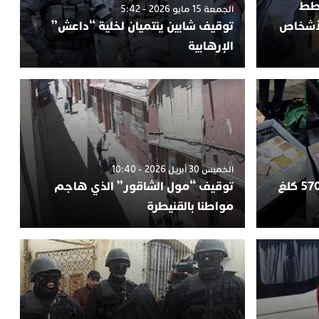
خطط
الجمعة 15 مايو 2026 - 5:42
لأشخاص
توقيف شابين ينتميان لخلية “داعش”
الإرهابية
الخميس 30 أبريل 2026 - 10:40
طنجة.. إحباط محاولة تهريب 570 كلغ
توقيف “مول الشاقور” الذي هاجم
مواطنا بالقنيطرة