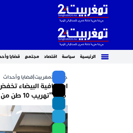
الرئيسية
سياسة
اقتصاد
مجتمع
قضايا وأحد
جريدة تمغربيت
|
قضايا وأحداث
ملف”تهريب 10 طن من الحشيش وسط الرخام”