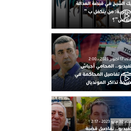
ك الشيخ في قبضة العدالة
جزائرية: من يتكفل ب ”
فلالس”؟
1 أكتوبر 2023 - 2:00
لفيديو.. المحامي أجياش
شف تفاصيل المحاكمة في
يحة تذاكر المونديال
30 مايو 2023 - 2:17
لفيديو.. تفاصيل قضية