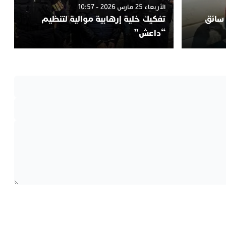
الأربعاء 25 مارس 2026 - 10:57
 سائق
تفكيك خلية إرهابية موالية لتنظيم
“داعش”