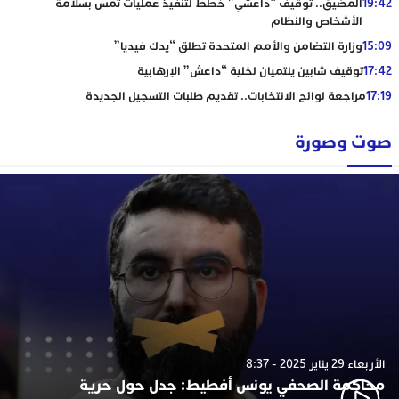
19:42
المضيق.. توقيف “داعشي” خطط لتنفيذ عمليات تمس بسلامة
الأشخاص والنظام
15:09
وزارة التضامن والأمم المتحدة تطلق “يدك فيديا”
17:42
توقيف شابين ينتميان لخلية “داعش” الإرهابية
17:19
مراجعة لوائح الانتخابات.. تقديم طلبات التسجيل الجديدة
صوت وصورة
الأربعاء 29 يناير 2025 - 8:37
محاكمة الصحفي يونس أفطيط: جدل حول حرية