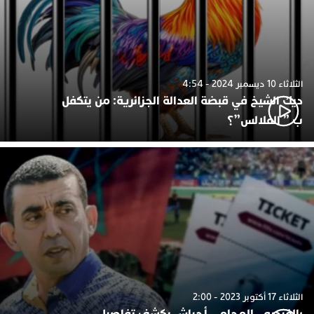
الثلاثاء 10 ديسمبر 2024 - 4:54
ديك الشيخ في قبضة العدالة الجزائرية: من يتكفل
ب ” الفلالس”؟
الثلاثاء 17 أكتوبر 2023 - 2:00
بالفيديو.. المحامي أجياش يكشف تفاصيل