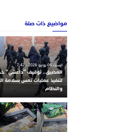
مواضيع ذات صلة
السبت 06 يونيو 2026 - 7:42
المضيق.. توقيف “داعشي” 
لتنفيذ عمليات تمس بسلامة ا
والنظام