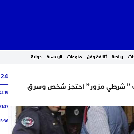
اث
رياضة
ثقافة وفن
منوعات
الرئيسية
دولية
24 ساعة
ف ” شرطي مزور” احتجز شخص وسرق
23:18
21:37
13:36