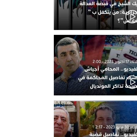
ك الشيخ في قبضة العدالة
جزائرية: من يتكفل ب ”
فلالس”؟
1 أكتوبر 2023 - 2:00
لفيديو.. المحامي أجياش
شف تفاصيل المحاكمة في
يحة تذاكر المونديال
30 مايو 2023 - 2:17
لفيديو.. تفاصيل قضية