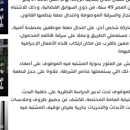
الأربعاء
الجاري، من توقيف شخص يبلغ من العمر 49 سنة، من ذوي السوابق القضائية، وذلك للاشتباه
مح
جاز والسرقة الموصوفة وانتحال صفة ينظمها القانون.
أف
ال
شاركة شخص آخر، على انتحال صفة موظفين بمصلحة أمنية،
د مستعملي الطريق وعملا على سرقة هاتفه المحمول،
عين بالقرب من مكان ارتكاب هذه الأفعال الإجرامية
يهما.
ش عن العثور بحوزة المشتبه فيه الموقوف على أصفاد
الإثنين 30
با
 تلك التي يستعملها عناصر الشرطة، علاوة على حجز قطعة
ال
مح
لموقوف تحت تدبير الحراسة النظرية على خلفية البحث
لنيابة العامة المختصة، للكشف عن جميع ظروف وملابسات
ت الأبحاث والتحريات جارية بغرض توقيف المشتبه فيه
الثلاثاء 0