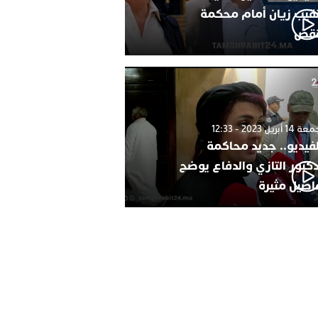
نقيب زيان أمام محكمة
نقض
1 أبريل 2023 - 12:33
لفيديو.. جديد محاكمة
دكتور التازي والدفاع يوضح
اصيل مثيرة