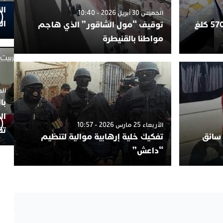
ال
الخميس 30 أبريل 2026 - 10:40
ال
طنجة.. إحباط محاولة تهريب 570 كلغ
توقيف “مول الشاقور” الذي هاجم
مواطنا بالقنيطرة
الجمعة 4
با
ال
الأربعاء 25 مارس 2026 - 10:57
تف
 سائق
تفكيك خلية إرهابية موالية لتنظيم
“داعش”