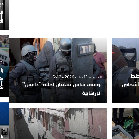
دي
ال
ال
الثلاثاء 7
با
خطط
الجمعة 15 مايو 2026 - 5:42
يك
لأشخاص
توقيف شابين ينتميان لخلية “داعش”
فض
الإرهابية
الثلاثاء 
با