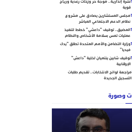
نشرة إنذارية.. موجة حر وزخات رعدية ورياح
قوية
مجلس المستشارين يصادق على مشروع
نظام الدعم الاجتماعي المباشر
المضيق.. توقيف “داعشي” خطط لتنفيذ
عمليات تمس بسلامة الأشخاص والنظام
وزارة التضامن والأمم المتحدة تطلق “يدك
فيديا”
توقيف شابين ينتميان لخلية “داعش”
الإرهابية
مراجعة لوائح الانتخابات.. تقديم طلبات
التسجيل الجديدة
 وصورة