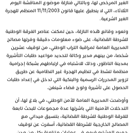
الغير المرخص لها، وبالتالي فنازلة موضوع المناقشة اليوم
الثلاثاء، التي لا ينطبق عليها قانون 11/11/2003 المنظم للهجرة
الغير الشرعية.
وتعود وقائع هذه النازلة، حين تمكنت عناصر الفرقة الوطنية
للشرطة القضائية، على ضوء معلومات دقيقة وفرتها مصالح
المديرية العامة لمراقبة التراب الوطني، من توقيف عشرين
شخصا، من بينهم مدير وكالة لتحديد مواعيد طلبات التأشيرة
بمدينة الناظور، وذلك للاشتباه في ارتباطهم بشبكة إجرامية
منظمة تنشط في تنظيم الهجرة غير النظامية عن طريق
تزوير المحررات الرسمية والبنكية التي تدخل في إعداد طلبات
الحصول على تأشيرة ولوج فضاء شينغن.
وأوضحت المديرية العامة للأمن الوطني، في بلاغ لها، أن
التدخلات الأمنية التي باشرتها عدة مجموعات للبحث تابعة
للفرقة الوطنية للشرطة القضائية، بتنسيق ميداني مع
المصالح الخارجية للشرطة القضائية، أسفرت عن توقيف
جميع المشتبه فيهم في عمليات متزامنة بكل من مدن