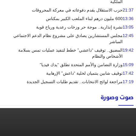
الملكية
21:37
حزب الاستقلال يقدم دفوعاته في معركة المحروقات
13:36
600 مليون درهم لبناء الملعب الكبير بمكناس
13:05
نشرة إنذارية.. موجة حر وزخات رعدية ورياح قوية
12:45
مجلس المستشارين يصادق على مشروع نظام الدعم الاجتماعي
المباشر
19:42
المضيق.. توقيف “داعشي” خطط لتنفيذ عمليات تمس بسلامة
الأشخاص والنظام
15:09
وزارة التضامن والأمم المتحدة تطلق “يدك فيديا”
17:42
توقيف شابين ينتميان لخلية “داعش” الإرهابية
17:19
مراجعة لوائح الانتخابات.. تقديم طلبات التسجيل الجديدة
صوت وصورة