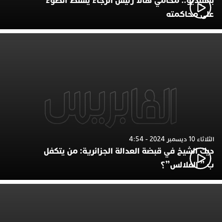
بالفيديو.. محامي هالا رئيس الرجاء يسلط الضوء
على محاكمته
الثلاثاء 10 ديسمبر 2024 - 4:54
ديك الشيخ في قبضة العدالة الجزائرية: من يتكفل
ب ” الفلالس”؟