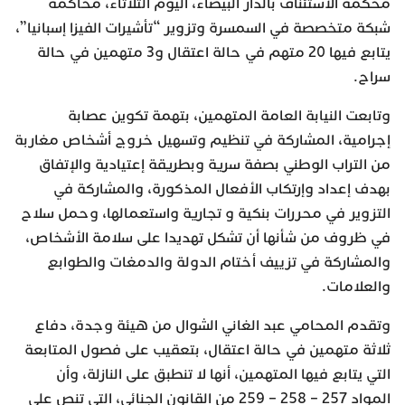
محكمة الاستئناف بالدار البيضاء، اليوم الثلاثاء، محاكمة
شبكة متخصصة في السمسرة وتزوير “تأشيرات الفيزا إسبانيا”،
يتابع فيها 20 متهم في حالة اعتقال و3 متهمين في حالة
سراح.
وتابعت النيابة العامة المتهمين، بتهمة تكوين عصابة
إجرامية، المشاركة في تنظيم وتسهيل خروج أشخاص مغاربة
من التراب الوطني بصفة سرية وبطريقة إعتيادية والإتفاق
بهدف إعداد وإرتكاب الأفعال المذكورة، والمشاركة في
التزوير في محررات بنكية و تجارية واستعمالها، وحمل سلاح
في ظروف من شأنها أن تشكل تهديدا على سلامة الأشخاص،
والمشاركة في تزييف أختام الدولة والدمغات والطوابع
والعلامات.
وتقدم المحامي عبد الغاني الشوال من هيئة وجدة، دفاع
ثلاثة متهمين في حالة اعتقال، بتعقيب على فصول المتابعة
التي يتابع فيها المتهمين، أنها لا تنطبق على النازلة، وأن
المواد 257 – 258 – 259 من القانون الجنائي، التي تنص على