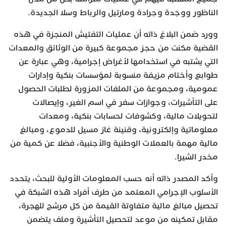
الناظور ووجدة وجرادة ومارتيل والرباط وسلا الجديدة.
وورد ضمن البلاغ ذاته أن عمليات التفتيش المنجزة في هذه
القضية مكنت من حجز مجموعة كبيرة من الوثائق والمعدات
التي يشتبه في استخدامها لأغراض إجرامية، وهي عبارة عن
طوابع وأختام مزيفة منسوبة لمؤسسات بنكية وإدارات
عمومية، ومجموعة من الملفات المزورة لطلبات الحصول
على التأشيرات، وجوازات سفر في اسم الغير، وإيصالات
لتحويلات مالية، وكشوفات لحسابات بنكية، ومعدات
معلوماتية وإلكترونية، وقنينة غاز مسيل للدموع، ومبالغ
مالية مهمة بالعملات الوطنية والأجنبية، فضلا عن كمية من
مخدر الشيرا.
وأكد المصدر ذاته أنه حسب المعلومات الأولية للبحث، يتحدد
الأسلوب الإجرامي المعتمد من طرف أفراد هذه الشبكة في
تحصيل مبالغ مالية متفاوتة القيمة من كل مرشح للهجرة،
مقابل تمكينه من موعد لتحصيل التأشيرة وملف يتضمن