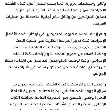
وثائق ومستندات مزورة، كما ينسب لبعض أفراد هذه الشبكة
الإجرامية تسهيل عمليات الهجرة غير الشرعية عن طريق
تمكين المرشحين من وثائق سفر أجنبية متحصلة من عمليات
السرقة.
وتم إيداع المشتبه فيهم المتورطين في ارتكاب هذه الأفعال
الإجرامية تحت تدبير الحراسة النظرية على خلفية البحث
القضائي الذي يجري تحت إشراف النيابة العامة المختصة،
وذلك للكشف عن جميع امتدادات وارتباطات هذا النشاط
الإجرامي، وكذا توقيف المتورطين الضالعين في ارتكابه، فضلا
عن رصد أي تواطؤ محتمل قد يكون ساعد في اقتراف هذه
الجرائم.
وأوضح البلاغ أن تفكيك هذه الشبكة الإجرامية يندرج في
سياق الجهود المكثفة التي تبذلها مصالح المديرية العامة
للأمن الوطني، بتنسيق مع المديرية العامة لمراقبة التراب
الوطني، بغرض التصدي لشبكات تنظيم الهجرة غير الشرعية