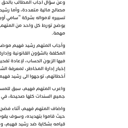
وعن سؤال اجاب المطالب بالحق ال
تسييره لامواله بشركة “سامي أ
يوضح تورط كل واحد من المتهمين
مهمة.
وأجاب المتهم رشيد فهيم موضحا 
المكلفة بالشؤون القانونية وإدارة
فيها الزبون الحساب، لإعادة تفح
إخبار إدارة المخاطر، لمعرفة الش
أخطائهم، توجهوا الى رشيد فهيم 
واعرب المتهم فهيم، سبق للمسم
جميع السندات كلها صحيحة، في ح
واضاف المتهم فهيم، أثناء فضح مش
حيث قاموا بتهديده، وسوف يقوم
قيامه بشكاية ضد رشيد فهيم، و