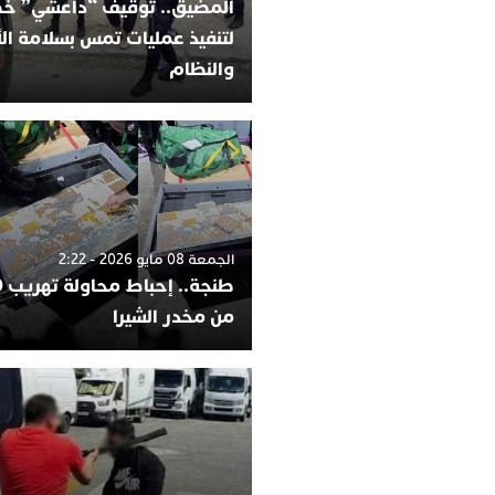
المضيق.. توقيف “داعشي” 
لتنفيذ عمليات تمس بسلامة ا
والنظام
الجمعة 08 مايو 2026 - 2:22
من مخدر الشيرا