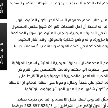
أداء الكمبيالات يجب الرجوع الى شركات التأمين لتسديد
ال
ال
اعمال طلب عدم دفعهم للاستخلاص لكون المتهم بابور
الصغير تعهد بأداء قيمتهم، وأضاف أنه لاحظ أن أجل السندات هو 24 شهرا عكس المعمول
ات في الادارة المركزية، وأجاب المتهم عن سؤال المحكمة
نها مزورة، وانه وضع شكاية بالموثق، وقد أشار المتهم
الجمعة 4
للمحكمة، ان الموثق المتوفى تعرفه المحكمة في هذه الغرفة، وادانته ب 5 سنوات حبسا
با
ال
المحكمة، ان الادارة المركزية للتفتيش اسمها المراقبة
تف
اللعبي، حضرت الى مكتبه وقامت بالتفحيص على القروض
المدراء العامون والمديرية الجهوية ويتم التنقيط على
لم تعثر على خطأ اوخلل، وجوبا على اسئلة الدفاع ان الاسئلة
اع تكون شفهيا مع المدير المباشر ويقوم بتوثيقها.
ثل القانوني للبنك خلال الاستماع إليه من طرف ضباط
الفرقة الوطنية للشرطة القضائية، أن الدين ارتفع على الشركتين إلى 288.557.526,13 درهما