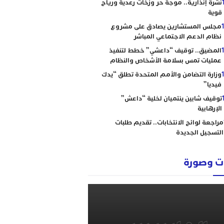
نشرة إنذارية.. موجة حر وزخات رعدية ورياح
قوية
مجلس المستشارين يصادق على مشروع
نظام الدعم الاجتماعي المباشر
المضيق.. توقيف “داعشي” خطط لتنفيذ
عمليات تمس بسلامة الأشخاص والنظام
وزارة التضامن والأمم المتحدة تطلق “يدك
فيديا”
توقيف شابين ينتميان لخلية “داعش”
الإرهابية
مراجعة لوائح الانتخابات.. تقديم طلبات
التسجيل الجديدة
 وصورة