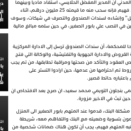
مدني أن المدير المفضل الحلايسي، استفاد ماديا وبينهما
دي
مصالح مالية متعددة، وأما رشيد فهيم فإنه سحب منه ما قيمته 25 مليون درهم، اثناء
ال
ويل” وإنشاءه لسندات الصندوق والتصرف في شيكات، وسوف
ال
 في النصب علي بابور الصغير، في حين سلمه مبالغ مالية
للمحكمة، أن سندات الصندوق ترسل إلى الادارة المركزية
 القروض والادارة الجهوية والتفتيشية، والوكالة التي فتح
الثلاثاء 7
يص العقود والتأكد من صحتها ومراقبة تطابقها، من تم يجب
با
روط تم احترامها من عدمها، حين ارادوا التستر على
يك
باعتباره حائط قصير.
فض
ى بنجلون التويمي محمد سعيد، ان صرح بعد الافتحاص ان
ين تبث في الاخير مزورة.
كلة البنك، قدموا عند المتهم بابور الصغير الى المنزل
ون بتسوية وضعيته مع البنك والتفاهم معه، شريطة
الثلاثاء 
نبه المتهم فهيم، يجب أن تكون هناك ضمانات شخصية من
با