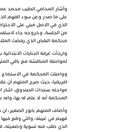
وأشار المحامي الطيب محمد عمر ن
على ما صدر وعن سوء الفهم الذي 
الذي في الاصل مبني على الاحترا
من الجلسة، وخروجه جاء لاستفسا
محكمة النقض الذي رفضت الملتمس
وارجأت غرفة الجنايات الابتدائية ب
لمواصلة المناقشة مع باقي المت
وواصلت المحكمة في الاستماع ال
افريقيا، حيث صرح المتهم أن علا
مواجته بسندات الصندوق، اشار انه
المحكمة أنه لا علم له بها، وان
وأضاف المتهم بابور الصغير، ان 
فهيم في غيبته، والتي وقع فيها 
الذي طلب منه تسوية وضعيته، فأ