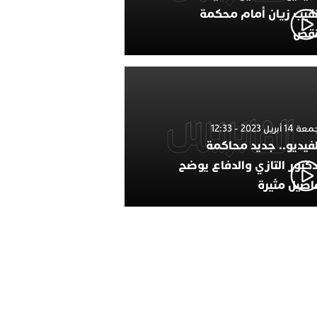
نقيب زيان أمام محكمة
نقض
1 أبريل 2023 - 12:33
لفيديو.. جديد محاكمة
دكتور التازي والدفاع يوضح
اصيل مثيرة