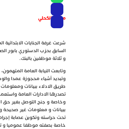
محمد الكحلي
شرعت غرفة الجنايات الابتدائية الم
السابق بحزب الدستوري بابور الصغي
و ثلاثة موظفين بالبنك.
وتابعت النيابة العامة المتهمون، 
وتبديد أشياء محجوزة عمدا والوص
طريق الادلاء ببيانات ومعلومات
تصدرها الادارات العامة واستع
وخاصة و جنح التوصل بغير حق ال
ببيانات و معلومات غير صحيحة و
تحت حراسته وتكوين عصابة إجرامي
خاصة بصفته موظفا عموميا و تزوي