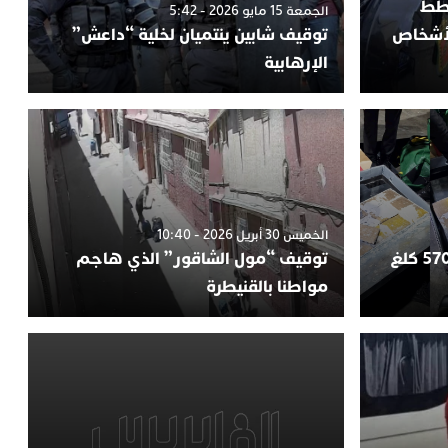
خطط
الجمعة 15 مايو 2026 - 5:42
لأشخاص
توقيف شابين ينتميان لخلية “داعش”
الإرهابية
الخميس 30 أبريل 2026 - 10:40
طنجة.. إحباط محاولة تهريب 570 كلغ
توقيف “مول الشاقور” الذي هاجم
مواطنا بالقنيطرة