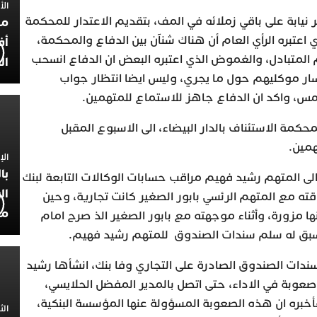
الأربعاء
يابة على باقي زملائه في المف، بتقديم الاعتدار للمحكمة
مح
اعتبره الرأي العام أن هناك شنآن بين الدفاع والمحكمة،
أف
م المتبادل، والغموض الذي اعتبره البعض ان الدفاع انسحب
ال
ر موكليهم حول ما يجري، وليس ايضا انتظار جواب
، واكد ان الدفاع جاهز للاستماع للمتهمين.
محكمة الاستئناف بالدار البيضاء، الى الاسبوع المقبل
همين.
الإثنين 30
با
ى المتهم رشيد فهيم مراقب حسابات الوكالات التابعة لبنك
ال
قته مع المتهم الرئسي بابور الصغير كانت تجارية، وحين
مح
ا مزورة، وأثناء موجهته مع بابور الصغير الذ صرح امام
ه سبق له سلم سندات الصندوق للمتهم رشيد فهيم.
سندات الصندوق الصادرة على التجاري وفا بنك، انشأها رشيد
صعوبة في الاداء، حتى اتصل بالمدير المفضل الحلايسي،
خبره ان هذه الصعوبة المسؤولة عنها المؤسسة البنكية،
الثلاثاء 0