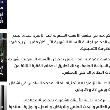
الأربعاء
مح
أف
ال
اب 4 قطاعات حكومية في جلسة الأسئلة الشفوية لغد الاثنين، بعدما تعذر
لحضور لجلسة الأسئلة الشهرية التي كان مقررا أن يرد فيها
نظومة التعليمية.
الإثنين 30
لسة عمومية، غدا الاثنين تخصص للأسئلة الشفهية الشهرية
با
لسياسة العامة، وذلك تطبيق لأحكام الفقرة الثالثة من
ال
مح
لجلسة لتزامنها مع تمثيله للملك محمد السادس في أشغال
29 يناير.
في غضون ذلك، قرر مجلس النواب، برمجة جلسة للأسئلة الشفوية بحضور 4 قطاعات
لعالم والبحث العلمي والابتكار، والعدل، والوزارة المنتدبة
الثلاثاء 0