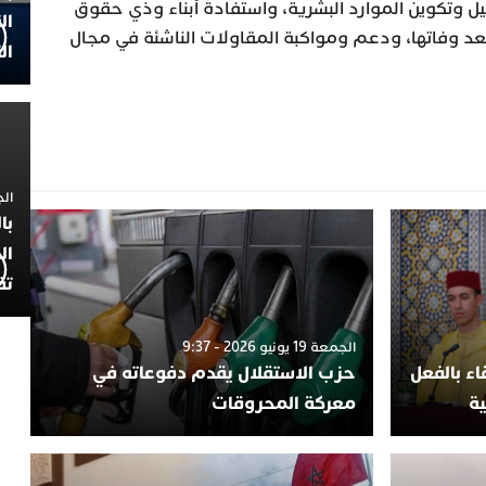
ل وتكوين الموارد البشرية، واستفادة أبناء وذي حقوق
ال
د وفاتها، ودعم ومواكبة المقاولات الناشئة في مجال
ال
الجمعة 4
با
ال
تف
الجمعة 19 يونيو 2026 - 9:37
ء بالفعل
حزب الاستقلال يقدم دفوعاته في
ية
معركة المحروقات