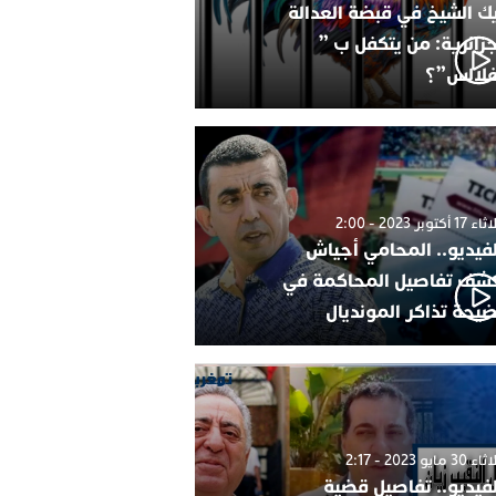
ك الشيخ في قبضة العدالة
جزائرية: من يتكفل ب ”
فلالس”؟
1 أكتوبر 2023 - 2:00
لفيديو.. المحامي أجياش
شف تفاصيل المحاكمة في
يحة تذاكر المونديال
30 مايو 2023 - 2:17
لفيديو.. تفاصيل قضية