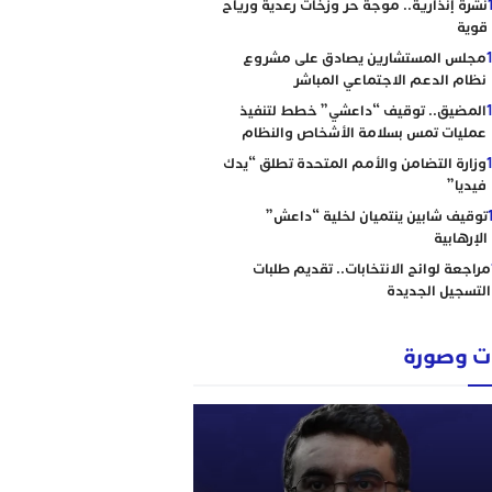
نشرة إنذارية.. موجة حر وزخات رعدية ورياح
قوية
مجلس المستشارين يصادق على مشروع
نظام الدعم الاجتماعي المباشر
المضيق.. توقيف “داعشي” خطط لتنفيذ
عمليات تمس بسلامة الأشخاص والنظام
وزارة التضامن والأمم المتحدة تطلق “يدك
فيديا”
توقيف شابين ينتميان لخلية “داعش”
الإرهابية
مراجعة لوائح الانتخابات.. تقديم طلبات
التسجيل الجديدة
 وصورة