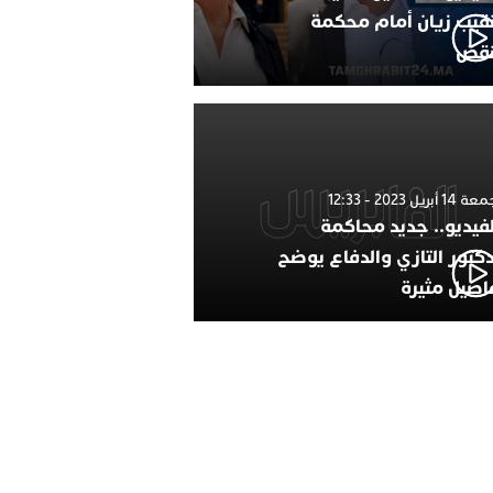
نقيب زيان أمام محكمة
نقض
1 أبريل 2023 - 12:33
لفيديو.. جديد محاكمة
دكتور التازي والدفاع يوضح
اصيل مثيرة