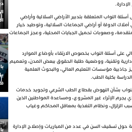
دي
الإدارة.
ال
 أسئلة النواب المتعلقة بتدبير الأراضي السلالية وأراضي
ال
لاك الدولة أو أراضي الجماعات السلالية، وتوطيد خيار
لمتقدمة، وصعوبات تحميل الجبايات المحلية، وعجز الجماعات
لي على أسئلة النواب بخصوص الارتقاء بأوضاع الموارد
الثلاثاء 7
أدارية وتقنية، ووضعية طلبة الحقوق ببعض المدن، وتعميم
با
ز جاذبية مؤسسات التعليم العالي، والبحوث العلمية
يك
لدراسة بكلية الطب.
فض
لنواب بشأن النهوض بقطاع الطب الشرعي وتجويد خدمات
ي يجرم الإثراء غير المشروع، ومساعدة المواطنين الذين
بب الزلزال، ونظام التغذية بمعاقل المحاكم وغياب
الثلاثاء 
ة حول تسقيف السن في عدد من المباريات وإصلاح الإدارة
با