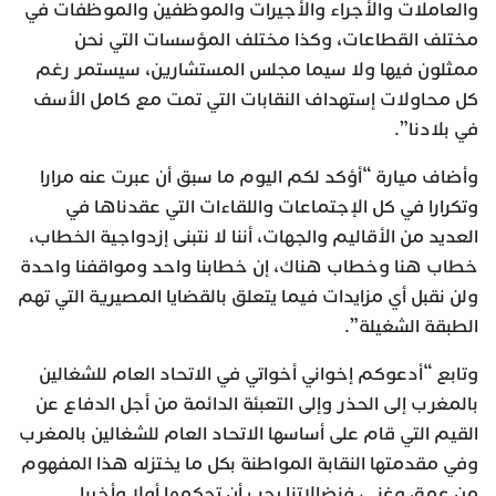
والعاملات والأجراء والأجيرات والموظفين والموظفات في
مختلف القطاعات، وكذا مختلف المؤسسات التي نحن
ممثلون فيها ولا سيما مجلس المستشارين، سيستمر رغم
كل محاولات إستهداف النقابات التي تمت مع كامل الأسف
في بلادنا”.
وأضاف ميارة “أؤكد لكم اليوم ما سبق أن عبرت عنه مرارا
وتكرارا في كل الإجتماعات واللقاءات التي عقدناها في
العديد من الأقاليم والجهات، أننا لا نتبنى إزدواجية الخطاب،
خطاب هنا وخطاب هناك، إن خطابنا واحد ومواقفنا واحدة
ولن نقبل أي مزايدات فيما يتعلق بالقضايا المصيرية التي تهم
الطبقة الشغيلة”.
وتابع “أدعوكم إخواني أخواتي في الاتحاد العام للشغالين
بالمغرب إلى الحذر وإلى التعبئة الدائمة من أجل الدفاع عن
القيم التي قام على أساسها الاتحاد العام للشغالين بالمغرب
وفي مقدمتها النقابة المواطنة بكل ما يختزله هذا المفهوم
من عمق وغنى، فنضالاتنا يجب أن تحكمها أولا وأخيرا