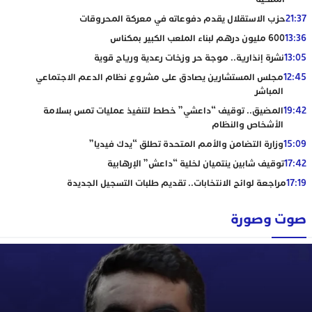
21:37
حزب الاستقلال يقدم دفوعاته في معركة المحروقات
13:36
600 مليون درهم لبناء الملعب الكبير بمكناس
13:05
نشرة إنذارية.. موجة حر وزخات رعدية ورياح قوية
12:45
مجلس المستشارين يصادق على مشروع نظام الدعم الاجتماعي
المباشر
19:42
المضيق.. توقيف “داعشي” خطط لتنفيذ عمليات تمس بسلامة
الأشخاص والنظام
15:09
وزارة التضامن والأمم المتحدة تطلق “يدك فيديا”
17:42
توقيف شابين ينتميان لخلية “داعش” الإرهابية
17:19
مراجعة لوائح الانتخابات.. تقديم طلبات التسجيل الجديدة
صوت وصورة