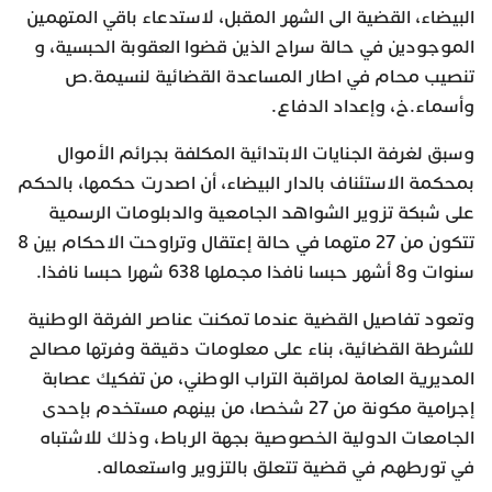
البيضاء، القضية الى الشهر المقبل، لاستدعاء باقي المتهمين
الموجودين في حالة سراح الذين قضوا العقوبة الحبسية، و
تنصيب محام في اطار المساعدة القضائية لنسيمة.ص
وأسماء.خ، وإعداد الدفاع.
وسبق لغرفة الجنايات الابتدائية المكلفة بجرائم الأموال
بمحكمة الاستئناف بالدار البيضاء، أن اصدرت حكمها، بالحكم
على شبكة تزوير الشواهد الجامعية والدبلومات الرسمية
تتكون من 27 متهما في حالة إعتقال وتراوحت الاحكام بين 8
سنوات و8 أشهر حبسا نافذا مجملها 638 شهرا حبسا نافذا.
وتعود تفاصيل القضية عندما تمكنت عناصر الفرقة الوطنية
للشرطة القضائية، بناء على معلومات دقيقة وفرتها مصالح
المديرية العامة لمراقبة التراب الوطني، من تفكيك عصابة
إجرامية مكونة من 27 شخصا، من بينهم مستخدم بإحدى
الجامعات الدولية الخصوصية بجهة الرباط، وذلك للاشتباه
في تورطهم في قضية تتعلق بالتزوير واستعماله.