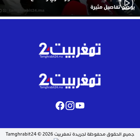
يوضح تفاصيل مثيرة
جميع الحقوق محفوظة لجريدة تمغربيت 2026 © Tamghrabit24