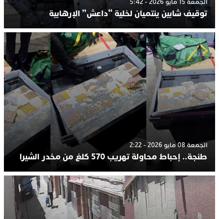
الجمعة 15 مايو 2026 - 5:42
توقيف شابين ينتميان لخلية “داعش” الإرهابية
الجمعة 08 مايو 2026 - 2:22
طنجة.. إحباط محاولة تهريب 570 كلغ من مخدر الشيرا