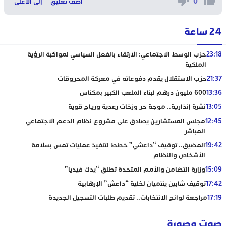
0
اضف تعليق
إلى الاعلى
24 ساعة
23:18
حزب الوسط الاجتماعي: الارتقاء بالفعل السياسي لمواكبة الرؤية
الملكية
21:37
حزب الاستقلال يقدم دفوعاته في معركة المحروقات
13:36
600 مليون درهم لبناء الملعب الكبير بمكناس
13:05
نشرة إنذارية.. موجة حر وزخات رعدية ورياح قوية
12:45
مجلس المستشارين يصادق على مشروع نظام الدعم الاجتماعي
المباشر
19:42
المضيق.. توقيف “داعشي” خطط لتنفيذ عمليات تمس بسلامة
الأشخاص والنظام
15:09
وزارة التضامن والأمم المتحدة تطلق “يدك فيديا”
17:42
توقيف شابين ينتميان لخلية “داعش” الإرهابية
17:19
مراجعة لوائح الانتخابات.. تقديم طلبات التسجيل الجديدة
صوت وصورة