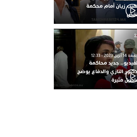
نقيب زيان أمام محكمة
نقض
1 أبريل 2023 - 12:33
لفيديو.. جديد محاكمة
دكتور التازي والدفاع يوضح
اصيل مثيرة