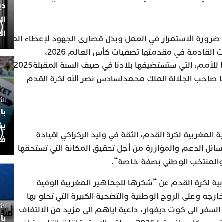
دي
ال
ال
رورة الاستمرار في العمل وبذل قصارى الجهود لإعطاء المنتخب 
الجماهير المغربية في المنافسات القادمة في مقدمتها تصفيات كأس العالم 2026،
والاستعداد لنهائيات كأس أفريقيا للأمم، التي ستستضيفها بلادنا في صيف السنة المقبلة2025
يها صاحب الجلالة الملك محمدلسادس نصر الله لكرة القدم
الثلاثاء 7
با
يك
 المغربية لكرة القدم، الثقة في وليد الركراكي لقيادة
فض
وسائل الدعم والمؤازرة من أجل تحقيق المكانة التي تستحقها
والمنتخب الوطني بصفة خاصة“.
بية لكرة القدم عن “شكرها للجماهير المغربية الوفية
جه وعلى الروح الوطنية والتضحية الكبيرة التي تحلو بها
الثلاثاء 
لسفر الى كوت ديفوار، داعية إياهم الى مزيد من الالتفاف
با