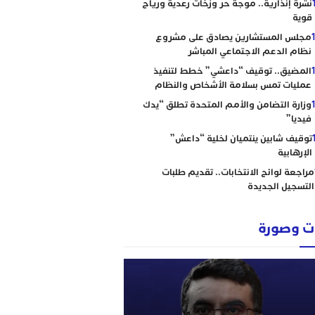
نشرة إنذارية.. موجة حر وزخات رعدية ورياح
قوية
مجلس المستشارين يصادق على مشروع
نظام الدعم الاجتماعي المباشر
المضيق.. توقيف “داعشي” خطط لتنفيذ
عمليات تمس بسلامة الأشخاص والنظام
وزارة التضامن والأمم المتحدة تطلق “يدك
فيديا”
توقيف شابين ينتميان لخلية “داعش”
الإرهابية
مراجعة لوائح الانتخابات.. تقديم طلبات
التسجيل الجديدة
 وصورة