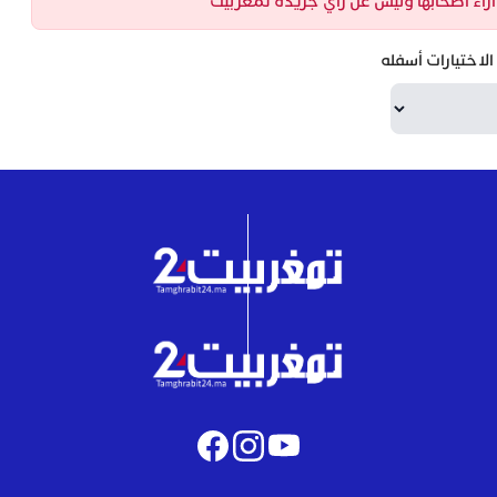
ن آراء أصحابها وليس عن رأي جريدة تمغربيت
لاختيارات أسفله