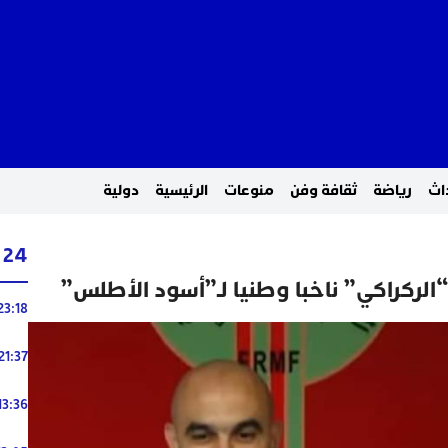
اث
رياضة
ثقافة وفن
منوعات
الرئيسية
دولية
24 ساعة
الركراكي” ناخبا وطنيا لـ”أسود الأطلس”
23:18
21:37
13:36