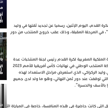
الأربعاء
مح
أف
ال
كرة القدم، اليوم الإثنين، رسميا عن تجديد ثقتها في وليد
”، في المرحلة المقبلة، وذلك عقب خروج المنتخب من دور
الإثنين 30
با
لملكية المغربية لكرة القدم رئيس لجنة المنتخبات عدة
اجتماعاتتقييمية، بخصوص مشاركة المنتخب الوطني في نهائيات كأس أفريقيا للأمم 2023
ال
ي وليد الركراكي، الذي استعرض مراحل الاستعداد لهذه
مح
التي توقفت عند دور ثمن النهائي، وهو ما ولد لدى جميع
 بالأسف والحسرة“.
الثلاثاء 0
 التي كانت حاضرة في هذه المنافسة، خاصة في المباراة الأخير