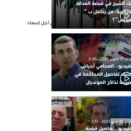
ك الشيخ في قبضة العدالة
جزائرية: من يتكفل ب ”
فلالس”؟
وكرة القدم المكانةالتي تستحقها، من أجل إسعاد
1 أكتوبر 2023 - 2:00
لفيديو.. المحامي أجياش
شف تفاصيل المحاكمة في
يحة تذاكر المونديال
30 مايو 2023 - 2:17
لفيديو.. تفاصيل قضية