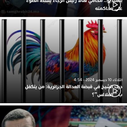
بالفيديو.. محامي هالا رئيس الرجاء يسلط الضوء
على محاكمته
الثلاثاء 10 ديسمبر 2024 - 4:54
ديك الشيخ في قبضة العدالة الجزائرية: من يتكفل
ب ” الفلالس”؟