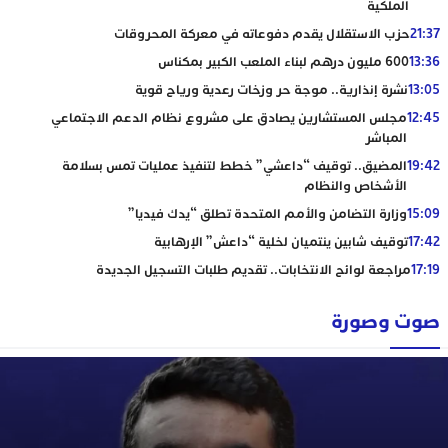
الملكية
21:37
حزب الاستقلال يقدم دفوعاته في معركة المحروقات
13:36
600 مليون درهم لبناء الملعب الكبير بمكناس
13:05
نشرة إنذارية.. موجة حر وزخات رعدية ورياح قوية
12:45
مجلس المستشارين يصادق على مشروع نظام الدعم الاجتماعي
المباشر
19:42
المضيق.. توقيف “داعشي” خطط لتنفيذ عمليات تمس بسلامة
الأشخاص والنظام
15:09
وزارة التضامن والأمم المتحدة تطلق “يدك فيديا”
17:42
توقيف شابين ينتميان لخلية “داعش” الإرهابية
17:19
مراجعة لوائح الانتخابات.. تقديم طلبات التسجيل الجديدة
صوت وصورة