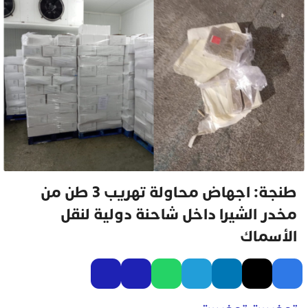
طنجة: اجهاض محاولة تهريب 3 طن من
مخدر الشيرا داخل شاحنة دولية لنقل
الأسماك