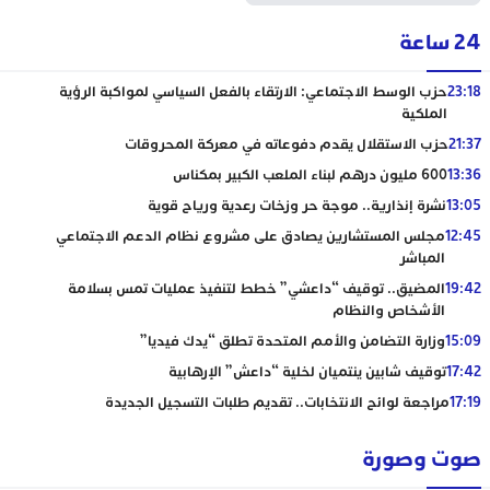
24 ساعة
23:18
حزب الوسط الاجتماعي: الارتقاء بالفعل السياسي لمواكبة الرؤية
الملكية
21:37
حزب الاستقلال يقدم دفوعاته في معركة المحروقات
13:36
600 مليون درهم لبناء الملعب الكبير بمكناس
13:05
نشرة إنذارية.. موجة حر وزخات رعدية ورياح قوية
12:45
مجلس المستشارين يصادق على مشروع نظام الدعم الاجتماعي
المباشر
19:42
المضيق.. توقيف “داعشي” خطط لتنفيذ عمليات تمس بسلامة
الأشخاص والنظام
15:09
وزارة التضامن والأمم المتحدة تطلق “يدك فيديا”
17:42
توقيف شابين ينتميان لخلية “داعش” الإرهابية
17:19
مراجعة لوائح الانتخابات.. تقديم طلبات التسجيل الجديدة
صوت وصورة