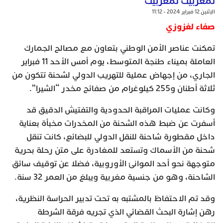
تمغربيت تمغربيت
الإثنين 12 فبراير 2024 - 11:12
صفاء لغزوزي
تمكنت عناصر الأمن الوطني بتعاون مع مصالح الجمارك
العاملة بميناء طنجة المتوسط، يوم أمس الأحد 11 فبراير
الجاري، من إجهاض عملية للتهريب الدولي لشحنة تتكون من
ثلاثة أطنان و255 كيلوغرام من صفائح مخدر “الشيرا”.
وكانت عمليات المراقبة الحدودية والتفتيش الدقيق قد
أسفرت عن ضبط هذه الشحنة من المخدرات مخبأة بعناية
داخل مقطورة شاحنة للنقل الدولي للبضائع، كانت تنقل
شحنة من الأسماك وتستعد للمغادرة على متن رحلة بحرية
متوجهة نحو أحد الموانئ الأوروبية، فضلا عن توقيف سائق
الشاحنة، وهو من جنسية مغربية ويبلغ من العمر 32 سنة.
وقد تم الاحتفاظ بالمشتبه به تحت تدبير الحراسة النظرية،
رهن إشارة البحث القضائي الذي تجريه فرقة الشرطة