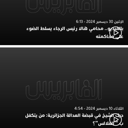
الإثنين 30 ديسمبر 2024 - 6:13
بالفيديو.. محامي هالا رئيس الرجاء يسلط الضوء
على محاكمته
الثلاثاء 10 ديسمبر 2024 - 4:54
ديك الشيخ في قبضة العدالة الجزائرية: من يتكفل
ب ” الفلالس”؟