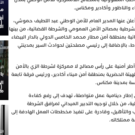
الأربعاء
ضاء والناظور وأكادير ومكناس.
مح
أف
أعلن عنها المدير العام للأمن الوطني عبد اللطيف حموشي،
ال
طية بمصالح الأمن العمومي والشرطة القضائية، من بينها
ئية بمنطقة أمن مطار محمد الخامس الدولي بالدار البيضاء
اط، بالإضافة إلى رئيسي مصلحتين لحوادث السير بمدينتي
ر أمنية على رأس مصالح لا ممركزة لشرطة الزي بالأمن
الإثنين 30
با
يئة الحضرية بمنطقة أمن ميناء أكادير، ورئيس فرقة تابعة
ال
ة بمدينة مكناس.
مح
ي إطار دينامية عمل متواصلة، تهدف إلى رفع كفاءة
ة، من خلال توجيه التدبير الميداني لمرافق الشرطة
ب والتأهيل، وقادرة على تنفيذ مخططات العمل الهادفة إلى
 ممتلكاته.
الثلاثاء 0