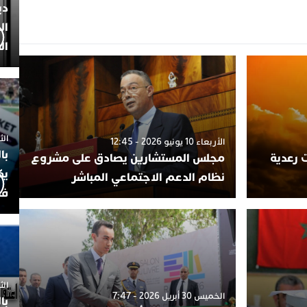
دي
ال
ال
الثلاثاء 7
الأربعاء 10 يونيو 2026 - 12:45
با
 رعدية
مجلس المستشارين يصادق على مشروع
يك
نظام الدعم الاجتماعي المباشر
فض
الثلاثاء 
الخميس 30 أبريل 2026 - 7:47
با