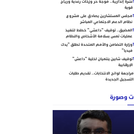
نشرة إنذارية.. موجة حر وزخات رعدية ورياح
قوية
مجلس المستشارين يصادق على مشروع
نظام الدعم الاجتماعي المباشر
المضيق.. توقيف “داعشي” خطط لتنفيذ
عمليات تمس بسلامة الأشخاص والنظام
وزارة التضامن والأمم المتحدة تطلق “يدك
فيديا”
توقيف شابين ينتميان لخلية “داعش”
الإرهابية
مراجعة لوائح الانتخابات.. تقديم طلبات
التسجيل الجديدة
 وصورة