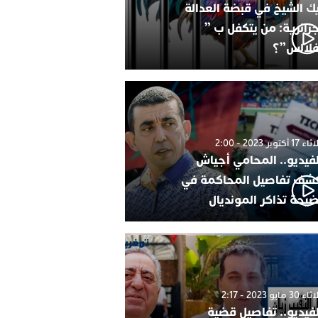
ك الشيخ في قبضة العدالة
جزائرية: من يتكفل ب ”
فلالس”؟
1 أكتوبر 2023 - 2:00
لفيديو.. المحامي أجياش
شف تفاصيل المحاكمة في
يحة تذاكر المونديال
30 مايو 2023 - 2:17
لفيديو.. تفاصيل قضية