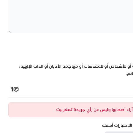
 أو للأشخاص أو للمقدسات أو مهاجمة الأديان أو الذات الإلهية،
ئم.
1
ن آراء أصحابها وليس عن رأي جريدة تمغربيت
لاختيارات أسفله