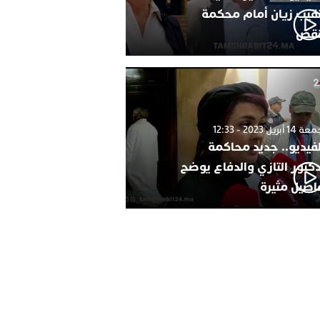
نقيب زيان أمام محكمة
نقض
1 أبريل 2023 - 12:33
لفيديو.. جديد محاكمة
دكتور التازي والدفاع يوضح
اصيل مثيرة