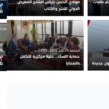
يم طلبات
مولاي الحسن يترأس افتتاح المعرض
ال
الدولي للنشر والكتاب
ال
الجمعة 4
با
الجمعة 24 أبريل 2026 - 7:07
حماية النساء.. خلية مركزية للتكفل
ال
لول جديدة
بالضحايا
تف