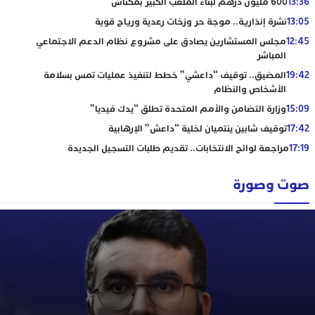
13:36
600 مليون درهم لبناء الملعب الكبير بمكناس
13:05
نشرة إنذارية.. موجة حر وزخات رعدية ورياح قوية
12:45
مجلس المستشارين يصادق على مشروع نظام الدعم الاجتماعي
المباشر
19:42
المضيق.. توقيف “داعشي” خطط لتنفيذ عمليات تمس بسلامة
الأشخاص والنظام
15:09
وزارة التضامن والأمم المتحدة تطلق “يدك فيديا”
17:42
توقيف شابين ينتميان لخلية “داعش” الإرهابية
17:19
مراجعة لوائح الانتخابات.. تقديم طلبات التسجيل الجديدة
صوت وصورة