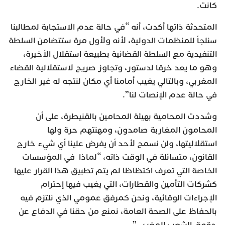
كانت.
المتحدثة ذاتها أكدت، أنه “في حالة عدم الاستجابة لمطالبنا
سنلجأ للمنظمات الدولية، لأنه ولأول مرة ستتضامن السلطة
التنفيدية مع السلطة القضائية بطبيعة استقلال الأخيرة،
وهو ما يعد خرقا لدستور، وتجاوز صريح لاستقلالية القضاء
المغربي، وبالتالي يغيب أمامنا أي مكان لنتجه له غير الخارج
في حالة عدم الإنصات لنا”.
وشددت المحامية بهيئة المحامين بالقنيطرة، على أن
المحامون المغاربة صامدون، ومهنتهم حرة ولها
استقلاليتها، ولن نسمح لأحد أن يفرض علينا أي شيء خارج
القانون، متسائلة في الوقت ذاته، “لماذا في المؤسسات
الخاصة التي تعرف اكتظاظا لم يتم تطبيق هذا القرار عليها
كشركات التأمين والقطارات، التي يغيب فيها إحترام
الإجراءات الوقائية، ونحن كمرفق عمومي الذي نلتزم فيه
بالحفاظ على الصحة العامة، نمنع من حقنا في الدفاع عن
حقوق الشعب المغربي”.