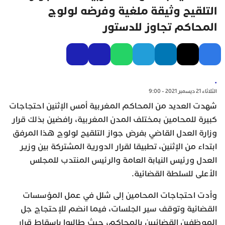
التلقيح وثيقة ملغية وفرضه لولوج
المحاكم تجاوز للدستور
.
الثلاثاء 21 ديسمبر 2021 - 9:00
شهدت العديد من المحاكم المغربية أمس الإثنين احتجاجات
كبيرة للمحامين بمختلف المدن المغربية، رافضين بذلك قرار
وزارة العدل القاضي بفرض جواز التلقيح لولوج هذا المرفق
ابتداء من الإثنين، تطبيقا لقرار الدورية المشتركة بين وزير
العدل ورئيس النيابة العامة والرئيس المنتدب للمجلس
الأعلى للسلطة القضائية.
وأدت احتجاجات المحامين إلى شلل في عمل المؤسسات
القضائية وتوقف سير الجلسات، فيما انضم للإحتجاج جل
الموظفين القضائيين بالمحاكم، حيث طالبوا بإسقاط قرار