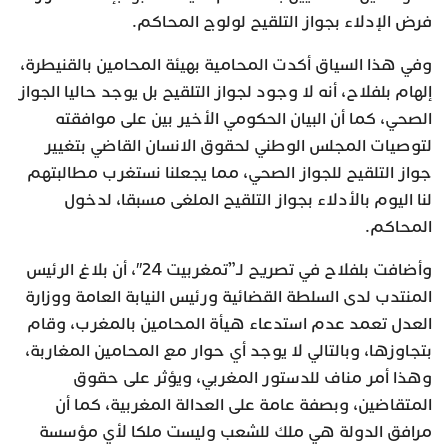
فرض الإدلاء بجواز التلقيح لولوج المحاكم.
وفي هذا السياق أكدت المحامية بهيئة المحامين بالقنيطرة،
إلهام بلفلاح، أنه لا وجود لجواز التلقيح بل يوجد حاليا الجواز
الصحي، كما أن البيان الحكومي الأخير بين على موافقته
لتوصيات المجلس الوطني لحقوق الانسان القاضي بتغيير
جواز التلقيح للجواز الصحي، مما يجعلنا نستغرب مطالبتهم
لنا اليوم بالأدلاء بجواز التلقيح الملغى مسبقا، لدخول
المحاكم.
وأضافت بلفلاح في تصريح لـ”تمغربيت 24″، أن بلاغ الرئيس
المنتدب لدى السلطة القضائية ورئيس النيابة العامة ووزارة
العدل تعمد عدم استدعاء هيأة المحامين بالمغرب، وقام
بتجاوزها، وبالتالي لا يوجد أي حوار مع المحامين المغاربة،
وهذا أمر مناف للدستور المغربي، ويؤثر على حقوق
المتقاضين، وبصفة عامة على العدالة المغربية، كما أن
مرافق الدولة هي ملك للشعب وليست ملكا لأي مؤسسة