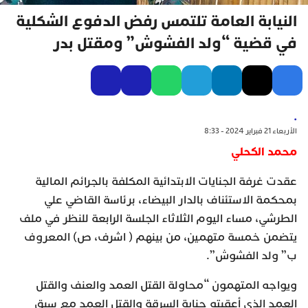
النيابة العامة تلتمس رفض الدفوع الشكلية
في قضية “ولد الفشوش” ومقتل بدر
.
الأربعاء 21 فبراير 2024 - 8:33
محمد الكحلي
عقدت غرفة الجنايات الابتدائية المكلفة بالجرائم المالية
بمحكمة الاستئناف بالدار البيضاء، برئاسة القاضي علي
الطرشي، مساء اليوم الثلاثاء الجلسة الرابعة للنظر في ملف
يتضمن خمسة متهمين، من بينهم ( اشرف، ص) المعروف
ب” ولد الفشوش”.
ويواجه المتهمون “محاولة القتل العمد والعنف والقتل
العمد الذي أعقبته جناية السرقة والقتل العمد مع سبق