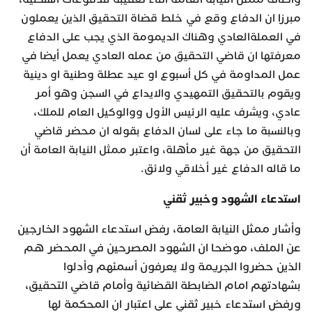
مبرزا ان الدفاع وقع في خلط قضاة التحقيق الذين يعملون
في العملةالعادي وهناك الديمومة الذي يجب على الدفاع
معرفتها ان قاضي التحقيق من عمله العادي يعمل أيضا في
عمل المداومة في كل أسبوع او عيد عطلة وطنية او دينية
ويقوم بالتحقيق التمهيدي والايداع في السجن وهو أمر
عادي، ويشرف عليه الرئيس الأول ووالوكيل العام للملك،
وبالنسبة ما جاء على لسان الدفاع بقوله ان محضر قاضي
التحقيق من جهة غير مأهلة، واعتبر ممثل النيابة العامة أن
ما قاله الدفاع غير أخلاقي ولائق.
استدعاء الشهود وخبير ثقني
وأشار ممثل النيابة العامة، رفض استدعاء الشهود الخارجين
عن الملف، موضحا ان الشهود المصرحين في المحضر هم
الذين حضروا الجريمة ولا يعرفون أسمئهم وأدلوا
بشهادتهم امام الضابطة القضائية وأمام قاضي التحقيق،
ورفض استدعاء خبير ثقني على اعتبار ان المحكمة لها