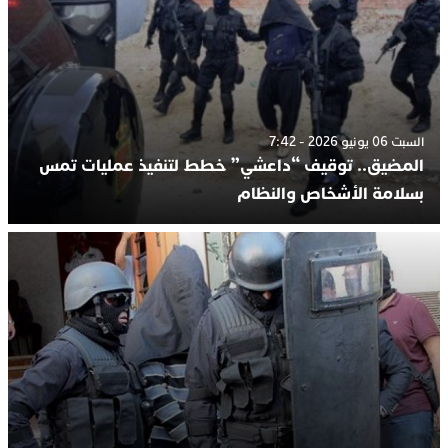
السبت 06 يونيو 2026 - 7:42
المضيق.. توقيف “داعشي” خطط لتنفيذ عمليات تمس
بسلامة الأشخاص والنظام