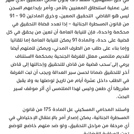
على عملية استنطاق المعنيين بالأمر، وأمر بإيداعهم السجن
ليس هو القاضي التحقيق المعين، وخرق المادتين 90 – 91
من قانون المسطرة الجنائية – إذا تعدد قضاة التحقيق في
محكمة واحدة، فإن للنيابة العامة أن تعين من يحقق في كل
قضية على حدة، والمادة 91 يمكن للنيابة العامة إما تلقائيا
وإما بناء على طلب من الطرف المدني، ويمكن للمتهم أيضا
تقديم ملتمس معلل للغرفة الجنحية بمحكمة االستئناف
يرمي إلى ًسحب قضية من قاض للتحقيق وإحالتها إلى قاض
آخر للتحقيق ضمانا لحسن سير العدالة ويجب أن تبت الغرفة
في الطلب داخل عشرة أيام من تاريخ توصلها به ولا يقبل
مقررها أي طعن وليس لهذا الملتمس أي أثر موقف لسير
البحث.
واستند المحامي المسكيني عل المادة 175 من قانون
المسطرة الجنائية، يمكن إصدار أمر بالإعتقال الإحتياطي في
أي مرحلة من مراحل التحقيق،
ولو ضد متهم خاضع للوضع
تحت المراقبة القضائية.