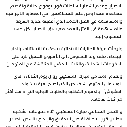
الاصرار وعدم اشعار السلطات فورا بوقوع جناية وتقديم
مساعدة عمدا وعن علم للمساهمين في العصابة الاجرامية
والمساهمة في القتل العمد الذي أعقبته جناية السرقة
والمساهمة في القتل العمد مع سبق الاصرار. كل حسب
المنسوب إليه.
وارجأت غرفة الجنايات الابتدائية بمحكمة الاستئناف بالدار
البيضاء، ملف ولد الفشوش، الى الأسبوع المقبل للرد على
الدفوعات الشكلية، والثلاثاء المقبل للمناقشة مع المتهمين.
وتقدم المحامي مبارك المسكيني زوال يوم الثلاثاء، الذي
ينوب على المتهم أشرف.ص الذي أصبح يعرف ب”ولد
الفشوش” بالدفوع الشكلية والطلبات الاولية التي دامت أكثر
من ثلاث ساعات.
والتمس المحامي مبارك المسكيني أثناء دفوعاته الشكلية،
ببطلان قرار الاحالة لقاضي التحقيق والإيداع بالسجن الصادر
في حق المتهمين، معللا ذلك بكون قاضي التحقيق الذي سهر