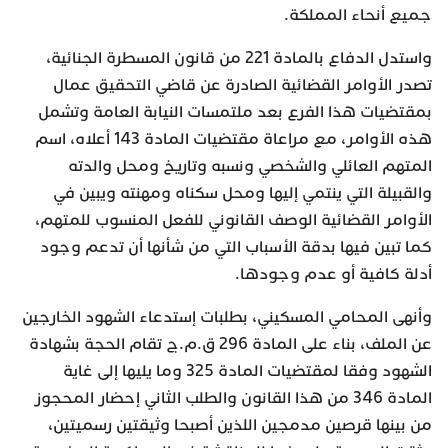
جميع أنحاء المملكة.
واستدل الدفاع بالمادة 221 من قانون المسطرة الجنائية،
تصدر الأوامر القضائية الصادرة عن قاضي التحقيق عمال
بمقتضيات هذا الفرع بعد ملتمسات النيابة العامة وتشمل
هذه الأوامر، مع مراعاة مقتضيات المادة 143 أعلاه، اسم
المتهم العائلي والشخصي ونسبه وتاريخ ومحل والدته
والقبيلة التي ينتمي إليها ومحل سكناه ومهنته ويبين في
الأوامر القضائية الوصف القانوني للفعل المنسوب للمتهم،
كما تبين فيها بدقة الأسباب التي من شأنها أن تدعم وجود
أدلة كافية أو عدم وجودها.
وأنهى المحامي المسكيني، بطلبات إستدعاء الشهود الخارجين
عن الملف، بناء على المادة 296 ق.م.ج تقام الحجة بشهادة
الشهود وفقا لمقتضيات المادة 325 وما يليها إلى غاية
المادة 346 من هذا القانون والطلب الثاني إحضار المحجوز
من بينها قرصين مدمجين
اللذين أصبحا وثيقتين رسميتين،