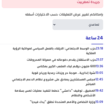
جريدة تمغربيت
بإمكانكم تغيير عرض التعليقات حسب الاختيارات أسفله
24 ساعة
23:18
حزب الوسط الاجتماعي: الارتقاء بالفعل السياسي لمواكبة الرؤية
الملكية
21:37
حزب الاستقلال يقدم دفوعاته في معركة المحروقات
13:36
600 مليون درهم لبناء الملعب الكبير بمكناس
13:05
نشرة إنذارية.. موجة حر وزخات رعدية ورياح قوية
12:45
مجلس المستشارين يصادق على مشروع نظام الدعم الاجتماعي
المباشر
19:42
المضيق.. توقيف “داعشي” خطط لتنفيذ عمليات تمس بسلامة
الأشخاص والنظام
15:09
وزارة التضامن والأمم المتحدة تطلق “يدك فيديا”