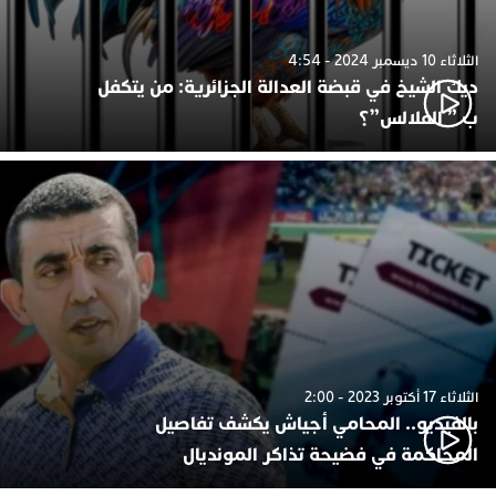
الثلاثاء 10 ديسمبر 2024 - 4:54
ديك الشيخ في قبضة العدالة الجزائرية: من يتكفل
ب ” الفلالس”؟
الثلاثاء 17 أكتوبر 2023 - 2:00
بالفيديو.. المحامي أجياش يكشف تفاصيل
المحاكمة في فضيحة تذاكر المونديال