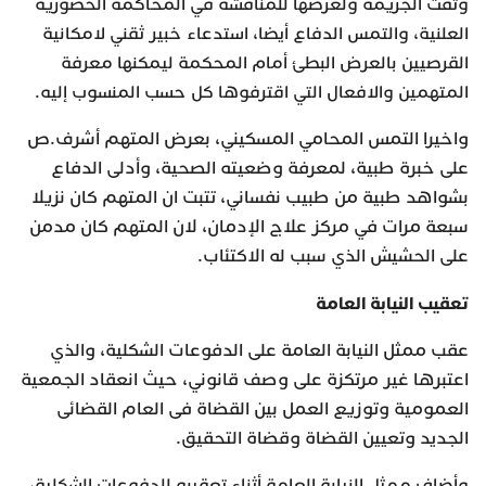
وثقت الجريمة ولعرضها للمناقشة في المحاكمة الحضورية
العلنية، والتمس الدفاع أيضا، استدعاء خبير ثقني لامكانية
القرصيين بالعرض البطئ أمام المحكمة ليمكنها معرفة
المتهمين والافعال التي اقترفوها كل حسب المنسوب إليه.
واخيرا التمس المحامي المسكيني، بعرض المتهم أشرف.ص
على خبرة طبية، لمعرفة وضعيته الصحية، وأدلى الدفاع
بشواهد طبية من طبيب نفساني، تتبت ان المتهم كان نزيلا
سبعة مرات في مركز علاج الإدمان، لان المتهم كان مدمن
على الحشيش الذي سبب له الاكتئاب.
تعقيب النيابة العامة
عقب ممثل النيابة العامة على الدفوعات الشكلية، والذي
اعتبرها غير مرتكزة على وصف قانوني، حيث انعقاد الجمعية
العمومية وتوزيع العمل بين القضاة فى العام القضائى
الجديد وتعيين القضاة وقضاة التحقيق.
وأضاف ممثل النيابة العامة أثناء تعقيبه للدفوعات الشكلية،