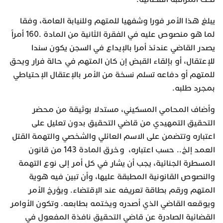
يبلغ هذا الأمر فورا وشفهيا للمتهم وللنيابة العامة، وفقا
لما هو منصوص عليه في الفقرة الثانية من المادة .160
أمراً
يصدر القاضي عندئذ أمرا بالإيداع في السجن يكون سندا
للإعتقال، أو بإلقاء القبض إن كان المتهم في حالة فرار ويحق
للمتهم أو دفاعه تسلم نسخة من الأمر بالإعتقال الإحتياطي
بمجرد طلبه.
وأضاف المحامي المسكيني، مستدلا بوثيقة من محضر
التحقيق التمهيدي من قاضي التحقيق بدون تعليل على
اعتباره وتتضمن على الاسم العائلي والشخصي والتهمة القتل
العمد إلخ.. حسب اعتباره، وخرق المادة 143 من قانون
المسطرة الجنائية، يجب أن يشار في كل أمر إلى نوع التهمة
والنصوص القانونية المطبقة عليها، وأن تبين فيه هوية
المتهم ورقم بطاقة تعريفه عند الإقتضاء. ويؤرخ الأمر
ويوقعه القاضي الذي أصدره ويختمه بطابعه. وتكون الأوامر
القضائية الصادرة عن قاضي التحقيق نافذة المفعول في