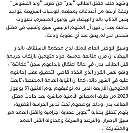
وشهد ملف مقتل الطالب “بدر” من طرف “ولد الفشوش”
رفقة أربعة من أصدقائه بمطعم للوجبات السريعة يتواجد
بعين الذئاب بالدار البيضاء في يوليوز المنصرم، تطورات
خاصة بعد أن تبين أن المتهم الرئيسي سبق وتسبب في مقتل
شخص آخر لم يتلق عنه أي عقوبة رادعة.
وسبق للوكيل العام للملك لدى محكمة الاستئناف بالدار
البيضاء ان قرر، متابعة خمسة أفراد متهمين بارتكاب جريمة
قتل الطالب بدر، في حالة اعتقال بإيداعهم سجن “عكاشة”،
وهو نفس القرار الذي اتخذه قاضي التحقيق عقب إحالتهم
عليه في الشهر ذاته، كما أن النيابة العامة المختصة، تابعت
المتهمين الأربعة الذين تم توقيفهم يوم الاثنين 31 يوليوز
2023 من طرف المصالح الأمنية مباشرة بعد حادث مقتل
الطالب بدر، وذلك بوضعهم تحت تدبير الحراسة النظرية،
بتهم تتعلق بجناية “تكوين عصابة إجرامية والقتل العمد مع
سبق الإصرار، والترصد والسرقة ومحاولة القتل العمد
والمشاركة”.