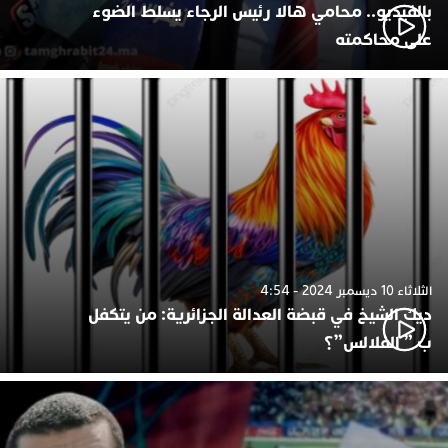
بالفيديو.. محامي هالا رئيس الرجاء يسلط الضوء
على محاكمته
الثلاثاء 10 ديسمبر 2024 - 4:54
ديك الشيخ في قبضة العدالة الجزائرية: من يتكفل
ب ” الفلالس”؟