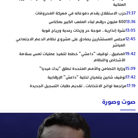
الملكية
21:37
حزب الاستقلال يقدم دفوعاته في معركة المحروقات
13:36
600 مليون درهم لبناء الملعب الكبير بمكناس
13:05
نشرة إنذارية.. موجة حر وزخات رعدية ورياح قوية
12:45
مجلس المستشارين يصادق على مشروع نظام الدعم الاجتماعي
المباشر
19:42
المضيق.. توقيف “داعشي” خطط لتنفيذ عمليات تمس بسلامة
الأشخاص والنظام
15:09
وزارة التضامن والأمم المتحدة تطلق “يدك فيديا”
17:42
توقيف شابين ينتميان لخلية “داعش” الإرهابية
17:19
مراجعة لوائح الانتخابات.. تقديم طلبات التسجيل الجديدة
صوت وصورة