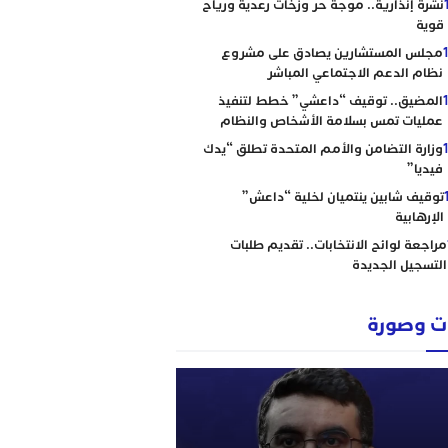
نشرة إنذارية.. موجة حر وزخات رعدية ورياح
قوية
مجلس المستشارين يصادق على مشروع
نظام الدعم الاجتماعي المباشر
المضيق.. توقيف “داعشي” خطط لتنفيذ
عمليات تمس بسلامة الأشخاص والنظام
وزارة التضامن والأمم المتحدة تطلق “يدك
فيديا”
توقيف شابين ينتميان لخلية “داعش”
الإرهابية
مراجعة لوائح الانتخابات.. تقديم طلبات
التسجيل الجديدة
 وصورة