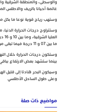
والوسطى، والمنطقة الشرقية والأق
غائمة أحيانا بالريف والاطلس ال
وستهب رياح قوية نوعا ما بكل من 
العل
ما بين 07 و 11 درجة فيما تبقى من ربوع المملكة.
وستكون درجات الحرارة خلال النه
بينما ستشهد بعض الارتفاع بباقي ا
وسيكون البحر هادئا إلى قليل الهي
وعلى طول الساحل الأطلسي
مواضيع ذات صلة