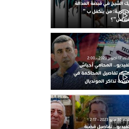
ك الشيخ في قبضة العدالة
جزائرية: من يتكفل ب ”
فلالس”؟
1 أكتوبر 2023 - 2:00
لفيديو.. المحامي أجياش
شف تفاصيل المحاكمة في
يحة تذاكر المونديال
30 مايو 2023 - 2:17
لفيديو.. تفاصيل قضية