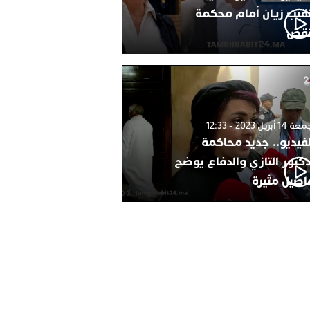
نقيب زيان أمام محكمة
نقض
1 أبريل 2023 - 12:33
لفيديو.. جديد محاكمة
دكتور التازي والدفاع يوضح
اصيل مثيرة