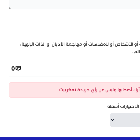
 أو للأشخاص أو للمقدسات أو مهاجمة الأديان أو الذات الإلهية،
ئم.
0
ن آراء أصحابها وليس عن رأي جريدة تمغربيت
لاختيارات أسفله