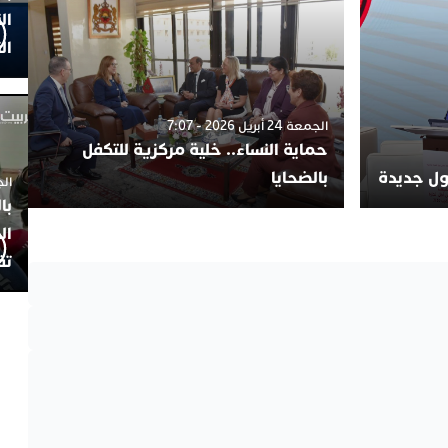
ال
ال
الجمعة 24 أبريل 2026 - 7:07
حماية النساء.. خلية مركزية للتكفل
لول جديدة
بالضحايا
الجمعة 4
با
ال
تف