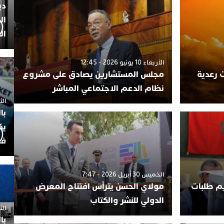
دي
ال
ال
الأربعاء 10 يونيو 2026 - 12:45
 رعدية
مجلس المستشارين يصادق على مشروع
نظام الدعم الاجتماعي المباشر
الثلاثاء 7
با
يك
فض
الخميس 30 أبريل 2026 - 7:47
يم طلبات
مولاي الحسن يترأس افتتاح المعرض
الدولي للنشر والكتاب
الثلاثاء 
با