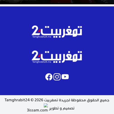
جميع الحقوق محفوظة لجريدة تمغربيت 2026 © Tamghrabit24
تصميم و تطوير