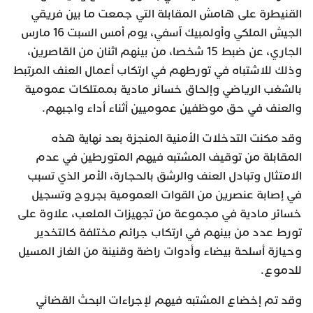
القنيطرة على هامش المقابلة التي جمعت ما بين فريقي
الجيش الملكي وأولمبيك آسفي، يوم أمس السبت 16 مارس
الجاري، عن ضبط 15 شخصا، من بينهم اثنان من القاصرين،
وذلك للاشتباه في تورطهم في ارتكاب أعمال العنف المرتبط
بالشغب الرياضي وإلحاق خسائر مادية بممتلكات عمومية
والعنف في حق موظفين عموميين أثناء أداء واجبهم.
وقد مكنت التدخلات الأمنية المنجزة بعد نهاية هذه
المقابلة من توقيف المشتبه فيهم المتورطين في عدم
الامتثال وتبادل العنف والرشق بالحجارة، الأمر الذي تسبب
في إصابة عنصرين من القوات العمومية بجروح وتسجيل
خسائر مادية في مجموعة من تجهيزات الملعب، علاوة على
تورط عدد من بينهم في ارتكاب جرائم مختلفة كالتخدير
وحيازة أسلحة بيضاء وأدوات راضة وقنينة من الغاز المسيل
للدموع.
وقد تم إخضاع المشتبه فيهم لإجراءات البحث القضائي