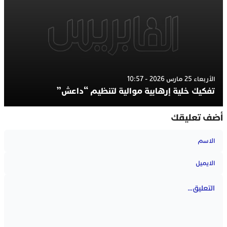
الأربعاء 25 مارس 2026 - 10:57
تفكيك خلية إرهابية موالية لتنظيم “داعش”
أضف تعليقك