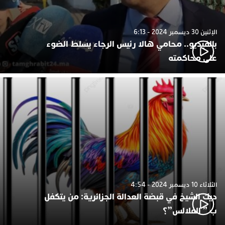
الإثنين 30 ديسمبر 2024 - 6:13
بالفيديو.. محامي هالا رئيس الرجاء يسلط الضوء
على محاكمته
الثلاثاء 10 ديسمبر 2024 - 4:54
ديك الشيخ في قبضة العدالة الجزائرية: من يتكفل
ب ” الفلالس”؟