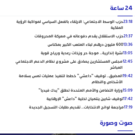
24 ساعة
23:18
حزب الوسط الاجتماعي: الارتقاء بالفعل السياسي لمواكبة الرؤية
الملكية
21:37
حزب الاستقلال يقدم دفوعاته في معركة المحروقات
13:36
600 مليون درهم لبناء الملعب الكبير بمكناس
13:05
نشرة إنذارية.. موجة حر وزخات رعدية ورياح قوية
12:45
مجلس المستشارين يصادق على مشروع نظام الدعم الاجتماعي
المباشر
19:42
المضيق.. توقيف “داعشي” خطط لتنفيذ عمليات تمس بسلامة
الأشخاص والنظام
15:09
وزارة التضامن والأمم المتحدة تطلق “يدك فيديا”
17:42
توقيف شابين ينتميان لخلية “داعش” الإرهابية
17:19
مراجعة لوائح الانتخابات.. تقديم طلبات التسجيل الجديدة
صوت وصورة