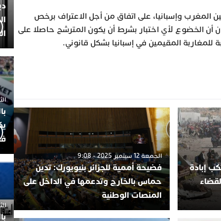
دي
بين المغرب وإسبانيا، على اتفاق من أجل الاعتراف برخص
ال
 أن الخضوع لأي اختبار بشرط أن يكون المترشح حاصلا على
ال
ة للمغاربة المقيمين في إسبانيا بشكل قانوني.
الثلاثاء 7
با
يك
فض
الجمعة 12 سبتمبر 2025 - 9:08
كب إبادة
فضيحة أممية للجزائر بنيويورك: تدين
لقضاء
حماس بالخارج وتدعمها في الداخل على
المنصات الوطنية
الثلاثاء 
با