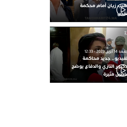
نقيب زيان أمام محكمة
نقض
1 أبريل 2023 - 12:33
لفيديو.. جديد محاكمة
دكتور التازي والدفاع يوضح
اصيل مثيرة