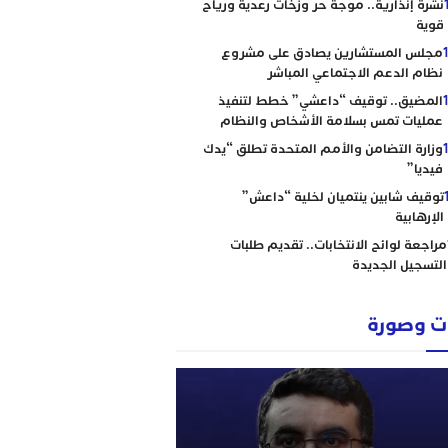
نشرة إنذارية.. موجة حر وزخات رعدية ورياح
قوية
مجلس المستشارين يصادق على مشروع
نظام الدعم الاجتماعي المباشر
المضيق.. توقيف “داعشي” خطط لتنفيذ
عمليات تمس بسلامة الأشخاص والنظام
وزارة التضامن والأمم المتحدة تطلق “يدك
فيديا”
توقيف شابين ينتميان لخلية “داعش”
الإرهابية
مراجعة لوائح الانتخابات.. تقديم طلبات
التسجيل الجديدة
 وصورة