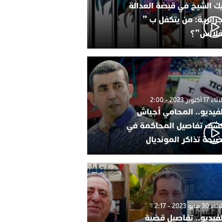
ك الشيخ في قبضة العدالة
جزائرية: من يتكفل ب ”
فلالس”؟
1 أكتوبر 2023 - 2:00
لفيديو.. المحامي أجياش
شف تفاصيل المحاكمة في
يحة تذاكر المونديال
30 مايو 2023 - 2:17
لفيديو.. تفاصيل قضية