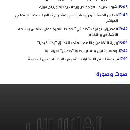
13:05
نشرة إنذارية.. موجة حر وزخات رعدية ورياح قوية
12:45
مجلس المستشارين يصادق على مشروع نظام الدعم الاجتماعي
المباشر
19:42
المضيق.. توقيف “داعشي” خطط لتنفيذ عمليات تمس بسلامة
الأشخاص والنظام
15:09
وزارة التضامن والأمم المتحدة تطلق “يدك فيديا”
17:42
توقيف شابين ينتميان لخلية “داعش” الإرهابية
17:19
مراجعة لوائح الانتخابات.. تقديم طلبات التسجيل الجديدة
صوت وصورة