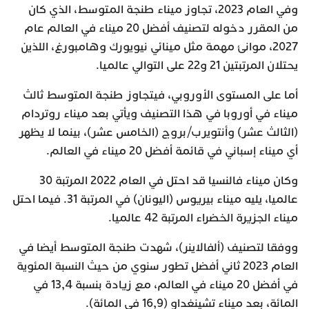
وفي العام 2023، تجاوز ميناء طنجة المتوسط، الذي كان
من المقرر دخوله لتصنيف أفضل 20 ميناء في العالم عام
2027، موانئ مهمة مثل مينائي نيويورك وهامبورغ، اللذين
يحتلان المرتبتين 21 و22 على التوالي عالميا.
أما على المستوى الأوروبي، فيتجاوز طنجة المتوسط ثالث
ميناء في أوروبا في هذا التصنيف ويأتي بعد ميناء روتردام
(الثالث عشر) وأنتويرب/بروج (الخامس عشر)، بينما لا يظهر
أي ميناء إسباني في قائمة أفضل 20 ميناء في العالم.
وكان ميناء فالنسيا قد احتل في العام 2022 المرتبة 30
عالميا، يليه ميناء بيريوس (اليونان) في المرتبة 31. فيما احتل
ميناء الجزيرة الخضراء المرتبة 42 عالميا.
ووفقا لتصنيف (ألفالاينر)، شهدت طنجة المتوسط أيضا في
العام 2023 ثاني أفضل تطور سنوي من حيث النسبة المئوية
في أفضل 20 ميناء في العالم، مع زيادة بنسبة 13,4 في
المائة، بعد ميناء تشينغداو (16,9 في المائة).