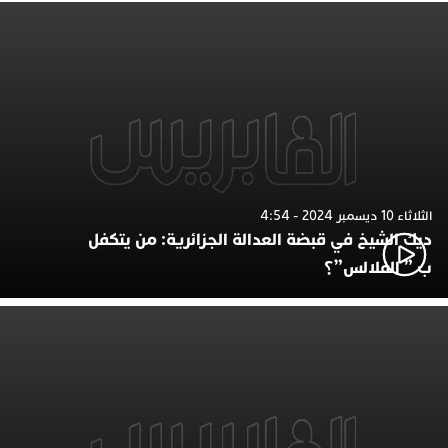
الثلاثاء 10 ديسمبر 2024 - 4:54
ديك الشيخ في قبضة العدالة الجزائرية: من يتكفل
ب ” الفلالس”؟