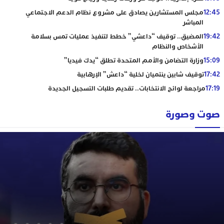
12:45
مجلس المستشارين يصادق على مشروع نظام الدعم الاجتماعي
المباشر
19:42
المضيق.. توقيف “داعشي” خطط لتنفيذ عمليات تمس بسلامة
الأشخاص والنظام
15:09
وزارة التضامن والأمم المتحدة تطلق “يدك فيديا”
17:42
توقيف شابين ينتميان لخلية “داعش” الإرهابية
17:19
مراجعة لوائح الانتخابات.. تقديم طلبات التسجيل الجديدة
صوت وصورة