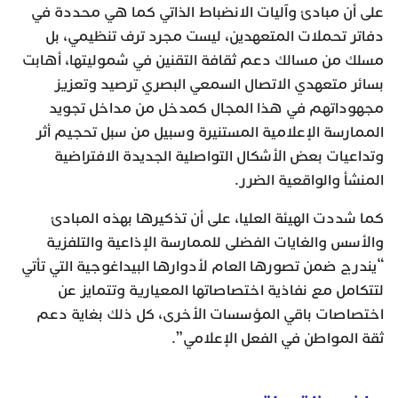
على أن مبادئ وآليات الانضباط الذاتي كما هي محددة في
دفاتر تحملات المتعهدين، ليست مجرد ترف تنظيمي، بل
مسلك من مسالك دعم ثقافة التقنين في شموليتها، أهابت
بسائر متعهدي الاتصال السمعي البصري ترصيد وتعزيز
مجهوداتهم في هذا المجال كمدخل من مداخل تجويد
الممارسة الإعلامية المستنيرة وسبيل من سبل تحجيم أثر
وتداعيات بعض الأشكال التواصلية الجديدة الافتراضية
المنشأ والواقعية الضرر.
كما شددت الهيئة العليا، على أن تذكيرها بهذه المبادئ
والأسس والغايات الفضلى للممارسة الإذاعية والتلفزية
“يندرج ضمن تصورها العام لأدوارها البيداغوجية التي تأتي
لتتكامل مع نفاذية اختصاصاتها المعيارية وتتمايز عن
اختصاصات باقي المؤسسات الأخرى، كل ذلك بغاية دعم
ثقة المواطن في الفعل الإعلامي”.