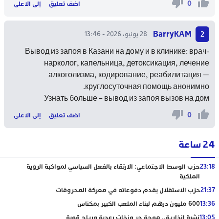
0
اضف تعليق
إلى الاعلى
BarryKAM
28 يونيو، 2026 - 13:46
Вывод из запоя в Казани на дому и в клинике: врач-
нарколог, капельница, детоксикация, лечение
алкоголизма, кодирование, реабилитация —
круглосуточная помощь анонимно.
Узнать больше –
вывод из запоя вызов на дом
0
اضف تعليق
إلى الاعلى
24 ساعة
23:18
حزب الوسط الاجتماعي: الارتقاء بالفعل السياسي لمواكبة الرؤية
الملكية
21:37
حزب الاستقلال يقدم دفوعاته في معركة المحروقات
13:36
600 مليون درهم لبناء الملعب الكبير بمكناس
13:05
نشرة إنذارية.. موجة حر وزخات رعدية ورياح قوية