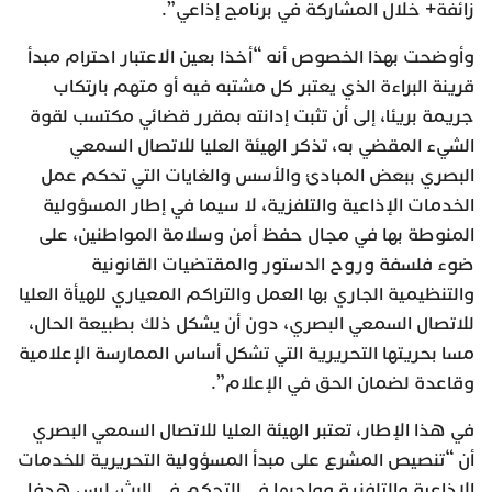
زائفة+ خلال المشاركة في برنامج إذاعي”.
وأوضحت بهذا الخصوص أنه “أخذا بعين الاعتبار احترام مبدأ
قرينة البراءة الذي يعتبر كل مشتبه فيه أو متهم بارتكاب
جريمة بريئا، إلى أن تثبت إدانته بمقرر قضائي مكتسب لقوة
الشيء المقضي به، تذكر الهيئة العليا للاتصال السمعي
البصري ببعض المبادئ والأسس والغايات التي تحكم عمل
الخدمات الإذاعية والتلفزية، لا سيما في إطار المسؤولية
المنوطة بها في مجال حفظ أمن وسلامة المواطنين، على
ضوء فلسفة وروح الدستور والمقتضيات القانونية
والتنظيمية الجاري بها العمل والتراكم المعياري للهيأة العليا
للاتصال السمعي البصري، دون أن يشكل ذلك بطبيعة الحال،
مسا بحريتها التحريرية التي تشكل أساس الممارسة الإعلامية
وقاعدة لضمان الحق في الإعلام”.
في هذا الإطار، تعتبر الهيئة العليا للاتصال السمعي البصري
أن “تنصيص المشرع على مبدأ المسؤولية التحريرية للخدمات
الإذاعية والتلفزية وواجبها في التحكم في البث، ليس هدفا