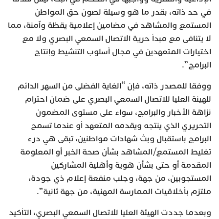
في حد ذاته، بقدر ما هو وسيلة لصون حق المواطن
المستمع والمشاهد في مضامين إعلامية يقظة وآمنة، مما
لا يتنافى مع مبدأ حرية الاتصال السمعي البصري ولا مع
اختيارات المتعهدين في مجال أسلوب التنشيط وإنتاج
البرامج”.
ووفقا للمصدر ذاته، فإن “الغاية الفضلى من السهر الدائم
للهيئة العليا للاتصال السمعي البصري على ضمان احترام
نزاهة الأخبار والبرامج، سواء على مستوى المضمون
التحريري الذي ينتجه ويقدمه المتعهد أو عندما تسمح
البرامج باستقبال وبث شهادات مواطنين، تبقى هي درء
تغليط المستمع/المشاهد بشأن صحة الخبر أو المعلومة
المقدمة أو حتى بشأن هوية وأهلية المشاركين
المستجوبين، من جهة، وجلب منفعة إعلام ذي جودة،
ملتزم بأخلاقيات الممارسة المهنية، من جهة ثانية”.
وبعدما جددت الهيئة العليا للاتصال السمعي البصري، التأكيد