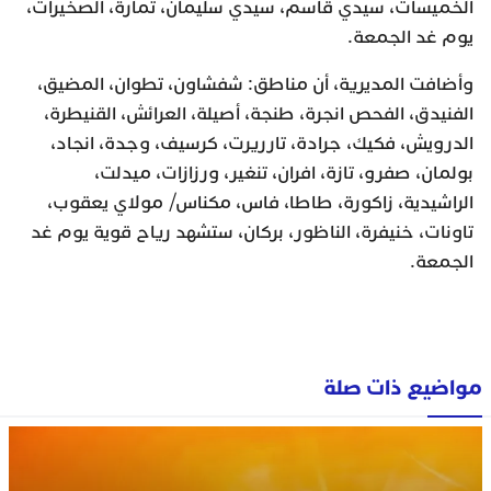
الخميسات، سيدي قاسم، سيدي سليمان، تمارة، الصخيرات،
يوم غد الجمعة.
وأضافت المديرية، أن مناطق: شفشاون، تطوان، المضيق،
الفنيدق، الفحص انجرة، طنجة، أصيلة، العرائش، القنيطرة،
الدرويش، فكيك، جرادة، تارريرت، كرسيف، وجدة، انجاد،
بولمان، صفرو، تازة، افران، تنغير، ورزازات، ميدلت،
الراشيدية، زاكورة، طاطا، فاس، مكناس/ مولاي يعقوب،
تاونات، خنيفرة، الناظور، بركان، ستشهد رياح قوية يوم غد
الجمعة.
مواضيع ذات صلة