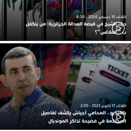
الثلاثاء 10 ديسمبر 2024 - 4:54
ديك الشيخ في قبضة العدالة الجزائرية: من يتكفل
ب ” الفلالس”؟
الثلاثاء 17 أكتوبر 2023 - 2:00
بالفيديو.. المحامي أجياش يكشف تفاصيل
المحاكمة في فضيحة تذاكر المونديال