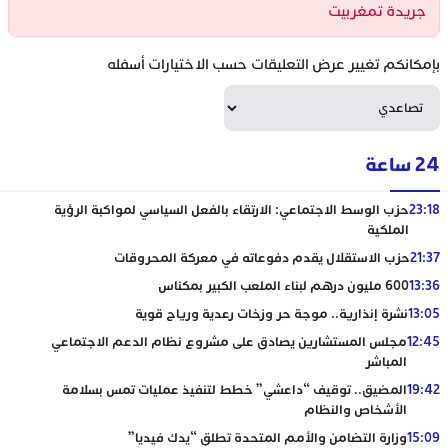
جريدة تمغربيت
بإمكانكم تغيير عرض التعليقات حسب الاختيارات أسفله
24 ساعة
23:18
حزب الوسط الاجتماعي: الارتقاء بالفعل السياسي لمواكبة الرؤية
الملكية
21:37
حزب الاستقلال يقدم دفوعاته في معركة المحروقات
13:36
600 مليون درهم لبناء الملعب الكبير بمكناس
13:05
نشرة إنذارية.. موجة حر وزخات رعدية ورياح قوية
12:45
مجلس المستشارين يصادق على مشروع نظام الدعم الاجتماعي
المباشر
19:42
المضيق.. توقيف “داعشي” خطط لتنفيذ عمليات تمس بسلامة
الأشخاص والنظام
15:09
وزارة التضامن والأمم المتحدة تطلق “يدك فيديا”