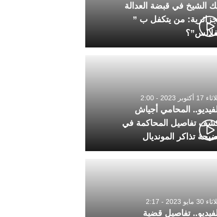
ك الشيخ في قبضة العدالة
جزائرية: من يتكفل ب ”
فلالس”؟
1 أكتوبر 2023 - 2:00
لفيديو.. المحامي أجياش
شف تفاصيل المحاكمة في
يحة تذاكر المونديال
30 مايو 2023 - 2:17
لفيديو.. تفاصيل قضية