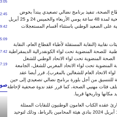
3:05
طاع الصحة، تنفيذ برنامج نضالي تصعيدي يبتدأ بخوض
2:45
إضراب عام وطني للشغيلة الصحية لمدة 48 ساعة يومي الأربعاء والخميس 24 و 25 أبريل
ية على الصعيد الوطني باستثناء أقسام المستعجلات
9:42
5:09
سيق النقابي المكون من 8 هيئات نقابية (النقابة المستقلة لأطباء القطاع العام، النقابة
طنية للصحة المنضوية تحت لواء الكونفدرالية الديمقراطية
7:42
الصحة المنضوية تحت لواء الاتحاد الوطني للشغل
7:19
 المنضوية تحت لواء الاتحاد المغربي للشغل، الجامعة
لواء الاتحاد العام للشغالين بالمغرب)، قرر أيضا عقد
نة للتنسيق من أجل بلورة برنامج نضالي تصعيدي إلى حين
صوت
تلف فئات مهنيي الصحة، كما قرر عقد ندوة صحفية لإحاطة
مكانها وتاريخها قريبا.
رئ عقده الكتاب العامون الوطنيون للنقابات الممثلة
للشغيلة الصحية، يوم الجمعة 19 أبريل 2024 بنادي هيئة المحامين بالرباط، وذلك لتوحيد