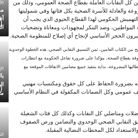
 كل النقابات العاملة بقطاع الصحة العمومي، وذلك من
الأربعاء
مح
ة والعادلة للأسرة الصحية بكل فئاتها وفي شموليتها
أف
التهميش الحكومي لهذا القطاع الحيوي الذي يجب أن
ال
لمواطنين، وضد التنكر لمجهودات ومعاناة وتضحيات
تبرون الحجر الأساسي لإنجاح أي إصلاح للمنظومة الصحية.
ن الكتاب العامين، ثمن التنسيق النقابي الصحي، هذه الخطوة الوحدوية
بوقة بقطاع الصحة، مؤكدا على ضرورة تفاعل الحكومة مع انتظارات
طالبها المشروعة، بداية بتنفيذ جميع مضامين الاتفاقات الموقعة مع
الإثنين 0
با
بثه بضرورة الحفاظ على كل حقوق ومكتسبات مهنيي
ال
عمومي وكل الضمانات المكفولة في النظام الأساسي
مح
اضلات ومناضلي كل النقابات وكذلك كل فئات الشغيلة
سيق النقابي الصحي الوحدوي والتضامن ورص الصفوف
والاستعداد لكل المحطات النضالية المقبلة.
الثلاثاء 0