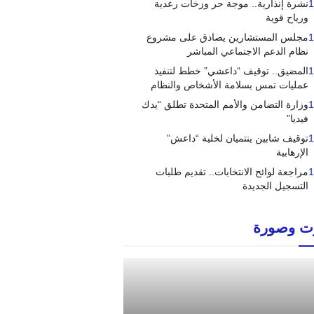
1
نشرة إنذارية.. موجة حر وزخات رعدية
ورياح قوية
1
مجلس المستشارين يصادق على مشروع
نظام الدعم الاجتماعي المباشر
1
المضيق.. توقيف “داعشي” خطط لتنفيذ
عمليات تمس بسلامة الأشخاص والنظام
1
وزارة التضامن والأمم المتحدة تطلق “يدك
فيديا”
1
توقيف شابين ينتميان لخلية “داعش”
الإرهابية
1
مراجعة لوائح الانتخابات.. تقديم طلبات
التسجيل الجديدة
 وصورة